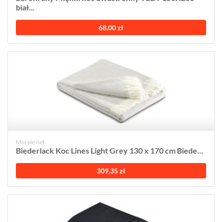
biał...
68,00 zł
Morele.net
Biederlack Koc Lines Light Grey 130 x 170 cm Biede...
309,35 zł