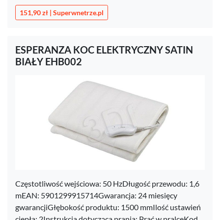
151,90 zł | Superwnetrze.pl
ESPERANZA KOC ELEKTRYCZNY SATIN
BIAŁY EHB002
Częstotliwość wejściowa: 50 HzDługość przewodu: 1,6
mEAN: 5901299915714Gwarancja: 24 miesięcy
gwarancjiGłębokość produktu: 1500 mmIlość ustawień
ciepła: 2Instrukcja dotycząca prania: Prać w pralceKod