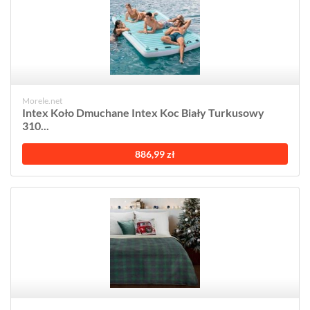
Morele.net
Intex Koło Dmuchane Intex Koc Biały Turkusowy
310...
886,99 zł