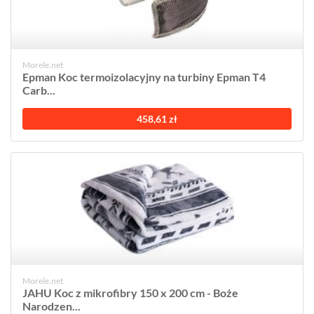
Morele.net
Epman Koc termoizolacyjny na turbiny Epman T4
Carb...
458,61 zł
Morele.net
JAHU Koc z mikrofibry 150 x 200 cm - Boże
Narodzen...