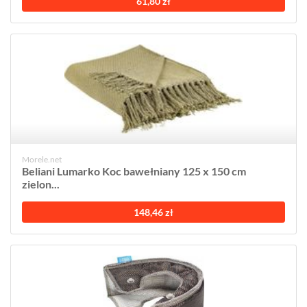
61,80 zł
Morele.net
Beliani Lumarko Koc bawełniany 125 x 150 cm
zielon...
148,46 zł