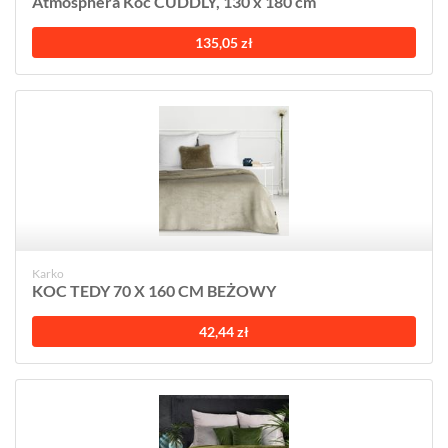
Atmosphera Koc CUDDLY, 130 x 180 cm
135,05 zł
Karko
KOC TEDY 70 X 160 CM BEŻOWY
42,44 zł