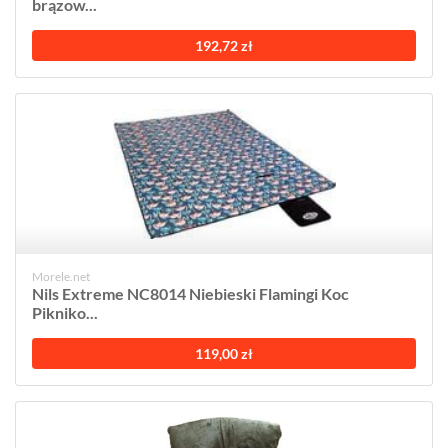
brązow...
192,72 zł
Morele.net
Nils Extreme NC8014 Niebieski Flamingi Koc
Pikniko...
119,00 zł