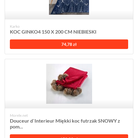
Karko
KOC GINKO4 150 X 200 CM NIEBIESKI
74,78 zł
Morele.net
Douceur d`Interieur Miękki koc futrzak SNOWY z
pom...