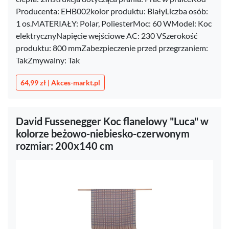
Producenta: EHB002kolor produktu: BiałyLiczba osób:
1 os.MATERIAŁY: Polar, PoliesterMoc: 60 WModel: Koc
elektrycznyNapięcie wejściowe AC: 230 VSzerokość
produktu: 800 mmZabezpieczenie przed przegrzaniem:
TakZmywalny: Tak
64,99 zł | Akces-markt.pl
David Fussenegger Koc flanelowy "Luca" w
kolorze beżowo-niebiesko-czerwonym
rozmiar: 200x140 cm