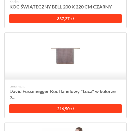
Karko
KOC ŚWIĄTECZNY BELL 200 X 220 CM CZARNY
337,27 zł
Limango.pl
David Fussenegger Koc flanelowy "Luca" w kolorze
b...
216,50 zł