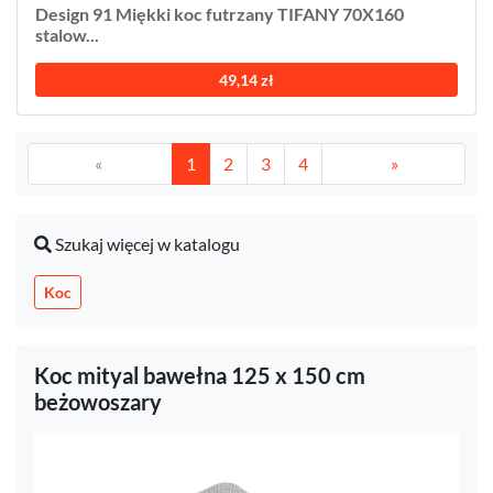
Design 91 Miękki koc futrzany TIFANY 70X160
stalow...
49,14 zł
«
1
2
3
4
»
Szukaj więcej w katalogu
Koc
Koc mityal bawełna 125 x 150 cm
beżowoszary