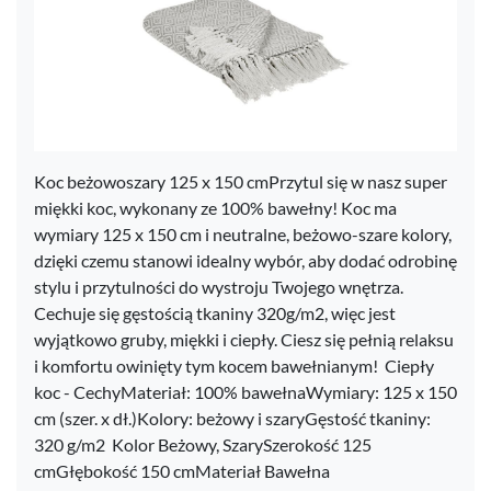
Koc beżowoszary 125 x 150 cmPrzytul się w nasz super
miękki koc, wykonany ze 100% bawełny! Koc ma
wymiary 125 x 150 cm i neutralne, beżowo-szare kolory,
dzięki czemu stanowi idealny wybór, aby dodać odrobinę
stylu i przytulności do wystroju Twojego wnętrza.
Cechuje się gęstością tkaniny 320g/m2, więc jest
wyjątkowo gruby, miękki i ciepły. Ciesz się pełnią relaksu
i komfortu owinięty tym kocem bawełnianym! Ciepły
koc - CechyMateriał: 100% bawełnaWymiary: 125 x 150
cm (szer. x dł.)Kolory: beżowy i szaryGęstość tkaniny:
320 g/m2 Kolor Beżowy, SzarySzerokość 125
cmGłębokość 150 cmMateriał Bawełna