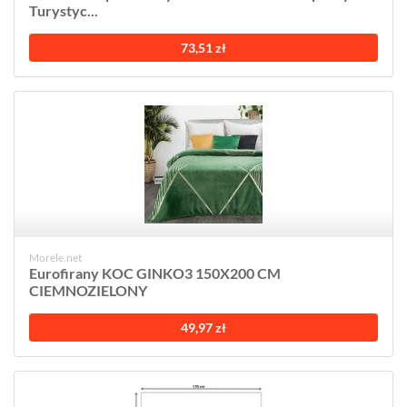
Turystyc...
73,51 zł
Morele.net
Eurofirany KOC GINKO3 150X200 CM
CIEMNOZIELONY
49,97 zł