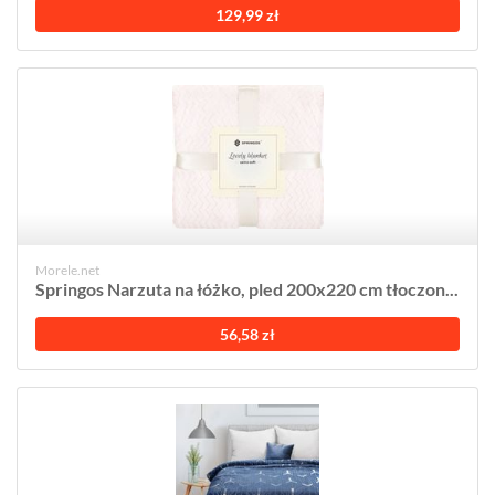
129,99 zł
Morele.net
Springos Narzuta na łóżko, pled 200x220 cm tłoczon...
56,58 zł