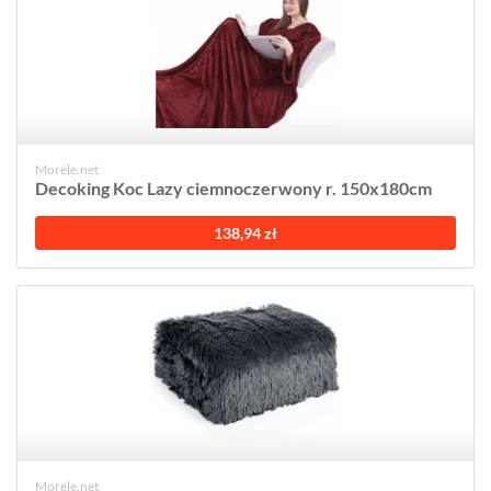
Morele.net
Decoking Koc Lazy ciemnoczerwony r. 150x180cm
138,94 zł
Morele.net