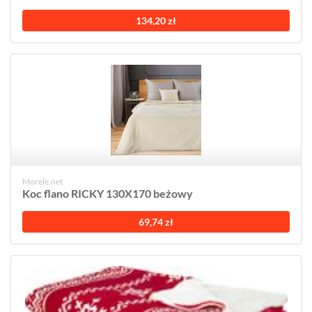
134,20 zł
Morele.net
Koc flano RICKY 130X170 beżowy
69,74 zł