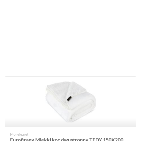
Morele.net
Eurofirany Miękki koc dwustronny TEDY 150X200