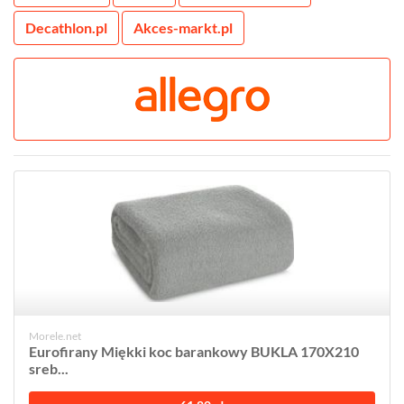
Decathlon.pl
Akces-markt.pl
Morele.net
Eurofirany Miękki koc barankowy BUKLA 170X210
sreb...