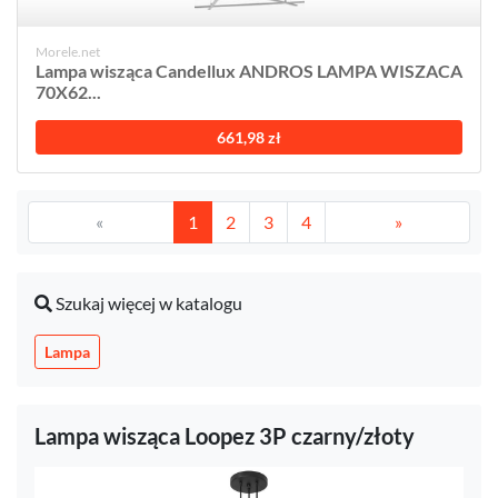
Morele.net
Lampa wisząca Candellux ANDROS LAMPA WISZACA
70X62...
661,98 zł
«
1
2
3
4
»
Szukaj więcej w katalogu
Lampa
Lampa wisząca Loopez 3P czarny/złoty