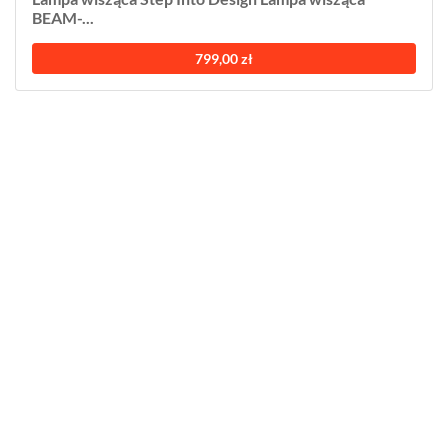
BEAM-...
799,00 zł