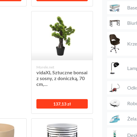
Bas
Biur
Krze
Morele.net
Lam
vidaXL Sztuczne bonsai
z sosny, z doniczką, 70
cm,...
Odk
Robo
137,13 zł
Żela
Desk