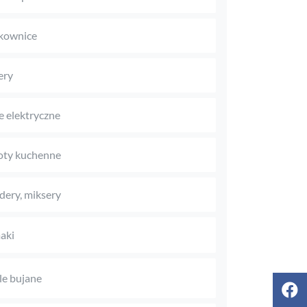
kownice
ery
le elektryczne
oty kuchenne
dery, miksery
aki
le bujane