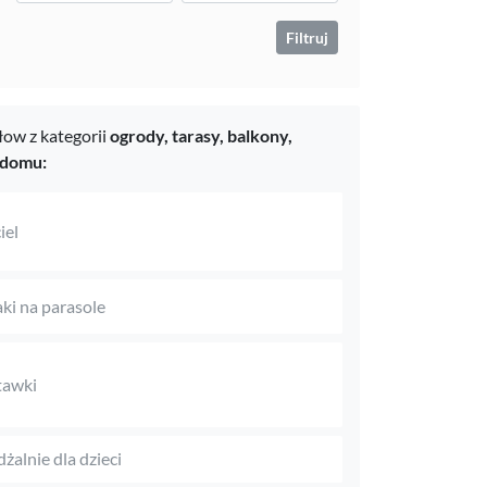
Filtruj
ow z kategorii
ogrody, tarasy, balkony,
 domu:
iel
aki na parasole
tawki
dżalnie dla dzieci