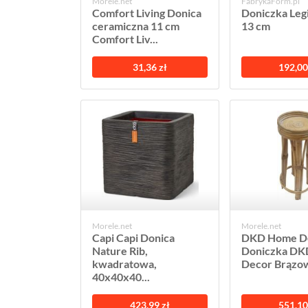
Morele.net
FabrykaForm.pl
Comfort Living Donica
Doniczka Leg
ceramiczna 11 cm
13 cm
Comfort Liv...
31,36 zł
192,00
Morele.net
Morele.net
Capi Capi Donica
DKD Home D
Nature Rib,
Doniczka D
kwadratowa,
Decor Brązow
40x40x40...
423,99 zł
551,10