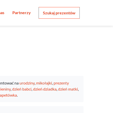
nas
Partnerzy
Szukaj prezentów
entować na
urodziny
,
mikołajki
,
prezenty
ieniny
,
dzień babci
,
dzień dziadka
,
dzień matki
,
rapetówka
.