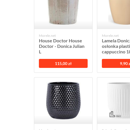
Morele.net
Morele.net
House Doctor House
Lamela Donic
Doctor - Donica Julian
osłonka plas
L
cappuccino 18 
115,00 zł
9,90 