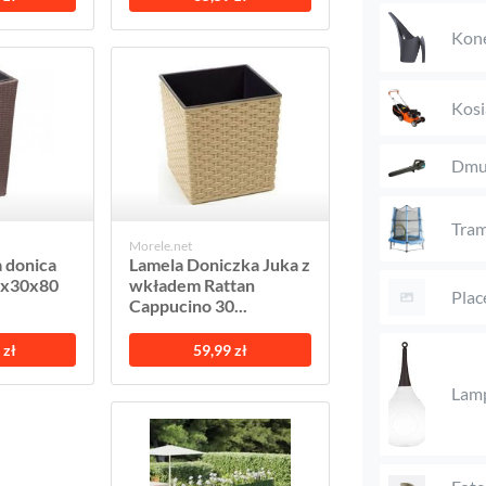
Kon
Kosi
Dmu
Tram
Morele.net
 donica
Lamela Doniczka Juka z
0x30x80
wkładem Rattan
Plac
Cappucino 30...
 zł
59,99 zł
Lamp