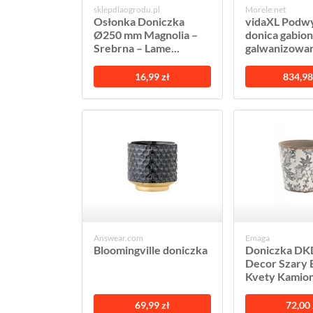
sklepdlaogrodu.pl
Morele.net
Osłonka Doniczka
vidaXL Podw
Ø250 mm Magnolia –
donica gabio
Srebrna – Lame...
galwanizowan
16,99 zł
834,98
Answear.com
Emaga
Bloomingville doniczka
Doniczka D
Decor Szary 
Kvety Kamion
69,99 zł
72,00 