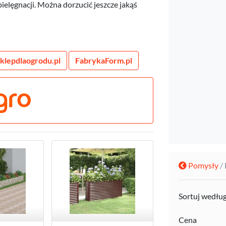
ielęgnacji. Można dorzucić jeszcze jakąś
sklepdlaogrodu.pl
FabrykaForm.pl
Pomysły
/
Sortuj wedłu
Cena