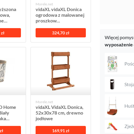
Morele.net
yższona
vidaXL vidaXL Donica
nowa,
ogrodowa z malowanej
e...
proszkow...
 zł
324,70 zł
Więcej pomysł
wyposażenie
Pośc
Stoj
Morele.net
Huś
KD Home
vidaXL VidaXL Donica,
Biały
52x30x78 cm, drewno
ka...
jodłowe
Zjeż
zł
169,91 zł