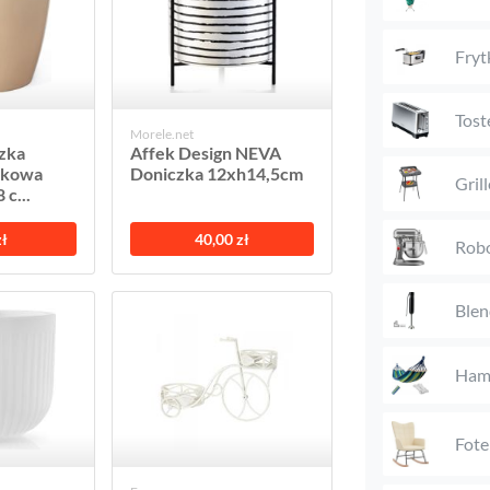
Fryt
Tost
Morele.net
zka
Affek Design NEVA
tikowa
Doniczka 12xh14,5cm
Gril
c...
zł
40,00 zł
Rob
Blen
Ham
Fote