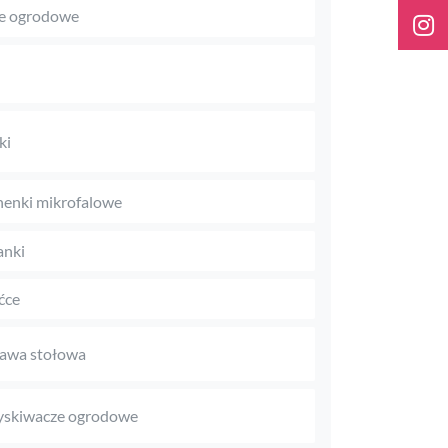
le ogrodowe
ki
enki mikrofalowe
anki
ćce
awa stołowa
yskiwacze ogrodowe