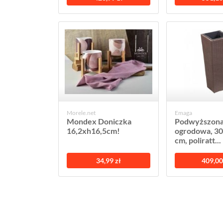
Morele.net
Emaga
Mondex Doniczka
Podwyższona
16,2xh16,5cm!
ogrodowa, 3
cm, poliratt...
34,99 zł
409,00