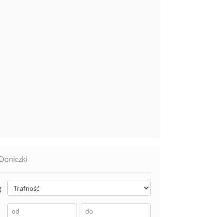
 Doniczki
g