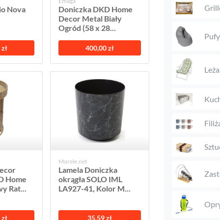
Emaga
Gril
io Nova
Doniczka DKD Home
Decor Metal Biały
Ogród (58 x 28...
Pufy
 zł
400,00 zł
Leża
Kuch
Filiż
Sztu
Morele.net
ecor
Lamela Doniczka
Zast
KD Home
okrągła SOLO IML
y Rat...
LA927-41, Kolor M...
Opr
 zł
35,59 zł