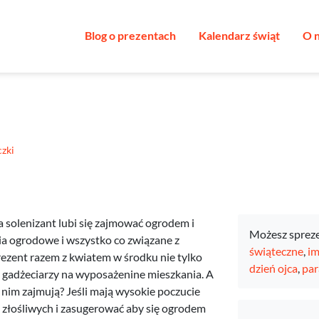
Blog o prezentach
Kalendarz świąt
O 
zki
a solenizant lubi się zajmować ogrodem i
Możesz sprez
a ogrodowe i wszystko co związane z
świąteczne
,
im
prezent razem z kwiatem w środku nie tylko
dzień ojca
,
pa
ch gadżeciarzy na wyposażenine mieszkania. A
 nim zajmują? Jeśli mają wysokie poczucie
 złośliwych i zasugerować aby się ogrodem