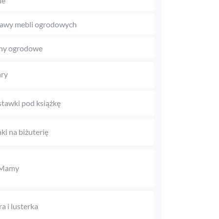
le
awy mebli ogrodowych
ny ogrodowe
ry
tawki pod książkę
aki na biżuterię
 Mamy
ra i lusterka