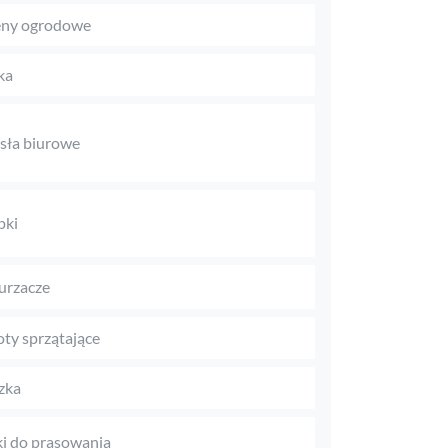
eny ogrodowe
ka
sła biurowe
pki
urzacze
ty sprzątające
zka
i do prasowania