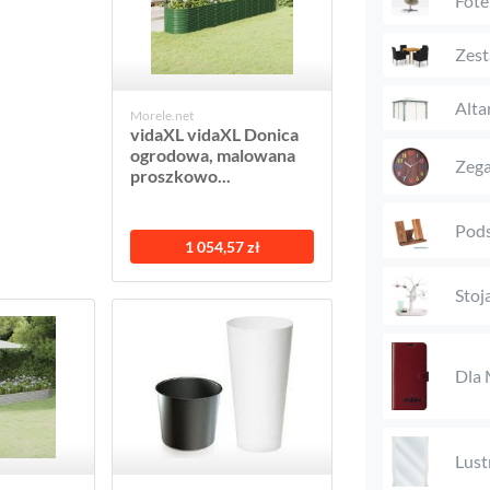
Fote
Zest
Alta
Morele.net
vidaXL vidaXL Donica
ogrodowa, malowana
Zega
proszkowo...
Pods
1 054,57 zł
Stoj
Dla
Lust