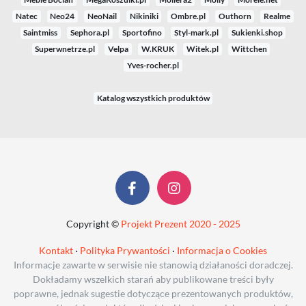
Natec
Neo24
NeoNail
Nikiniki
Ombre.pl
Outhorn
Realme
Saintmiss
Sephora.pl
Sportofino
Styl-mark.pl
Sukienki.shop
Superwnetrze.pl
Velpa
W.KRUK
Witek.pl
Wittchen
Yves-rocher.pl
Katalog wszystkich produktów
Copyright ©
Projekt Prezent 2020 - 2025
Kontakt
·
Polityka Prywantości
·
Informacja o Cookies
Informacje zawarte w serwisie nie stanowią działaności doradczej.
Dokładamy wszelkich starań aby publikowane treści były
poprawne, jednak sugestie dotyczące prezentowanych produktów,