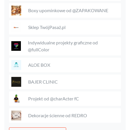
Boxy upominkowe od @ZAPAKOWANE
Sklep TwójPasaż.pl
Indywidualne projekty graficzne od
@fullColor
ALOE BOX
BAJER CLINIC
Projekt od @charActer fC
Dekoracje ścienne od REDRO