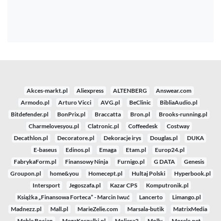
Akces-markt.pl
Aliexpress
ALTENBERG
Answear.com
Armodo.pl
Arturo Vicci
AVG.pl
BeClinic
BibliaAudio.pl
Bitdefender.pl
BonPrix.pl
Braccatta
Bron.pl
Brooks-running.pl
Charmelovesyou.pl
Clatronic.pl
Coffeedesk
Costway
Decathlon.pl
Decoratore.pl
Dekoracje irys
Douglas.pl
DUKA
E-baseus
Edinos.pl
Emaga
Etam.pl
Europ24.pl
FabrykaForm.pl
Finansowy Ninja
Furnigo.pl
G DATA
Genesis
Groupon.pl
home&you
Homecept.pl
Hultaj Polski
Hyperbook.pl
Intersport
Jegoszafa.pl
Kazar CPS
Komputronik.pl
Książka „Finansowa Forteca” - Marcin Iwuć
Lancerto
Limango.pl
Madnezz.pl
Mall.pl
MarieZelie.com
Marsala-butik
MatrixMedia
Meble Bocian
MegaKoszulki.pl
Moliera2
Molly
Morele.net