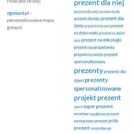
Polecane strony:
prezent dla niej
prezent dla niej na walentynki
zgwiazd.pl
–
prezent dla
prezent dla taty
personalizowana mapa
żony
prezent
prezent marzeń
gwiazd
na dzień matki
prezent na dzień
prezent na mikołajki
ojca
prezent na parapetówkę
prezent na święta
prezent
spersonalizowany
prezenty
prezenty dla
prezenty
dzieci
spersonalizowane
projekt prezent
super prezent
sport
wrocław
wyjątkowy prezent
zrób
wymarzony prezent
prezent
święta Bożego