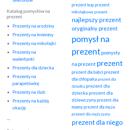
prezent
kup prezent
Katalog pomysłów na
mikołajkowy prezent
prezent
najlepszy prezent
Prezenty na urodziny
oryginalny prezent
Prezenty na imieniny
pomysł na
Prezenty na mikołajki
prezent
Prezenty na
pomysły
walentynki
prezent
na prezent
Prezenty dla dziecka
prezent
prezent dla babci
Prezenty na
dla chłopaka
prezent dla
parapetówkę
prezent dla
dziadka
Prezenty na ślub
dziecka
prezent dla
dziewczyny
prezent dla
Prezenty na każdą
mamy
prezent dla męża
okazję
prezent dla mężczyzny
—
prezent dla niego