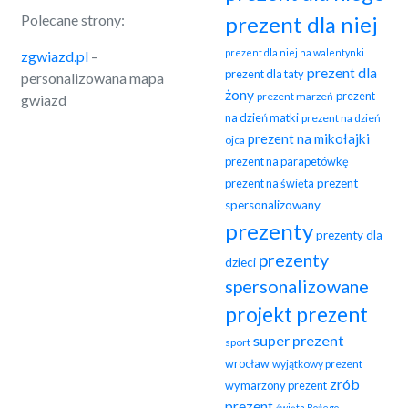
Polecane strony:
prezent dla niej
prezent dla niej na walentynki
zgwiazd.pl
–
prezent dla
prezent dla taty
personalizowana mapa
żony
prezent
prezent marzeń
gwiazd
na dzień matki
prezent na dzień
prezent na mikołajki
ojca
prezent na parapetówkę
prezent na święta
prezent
spersonalizowany
prezenty
prezenty dla
prezenty
dzieci
spersonalizowane
projekt prezent
super prezent
sport
wrocław
wyjątkowy prezent
zrób
wymarzony prezent
prezent
święta Bożego