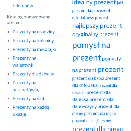
idealny prezent
jaki
telefonów
prezent
kup prezent
Katalog pomysłów na
mikołajkowy prezent
prezent
najlepszy prezent
Prezenty na urodziny
oryginalny prezent
Prezenty na imieniny
pomysł na
Prezenty na mikołajki
prezent
Prezenty na
pomysły
walentynki
prezent
na prezent
Prezenty dla dziecka
prezent
prezent dla babci
Prezenty na
dla chłopaka
prezent dla
parapetówkę
prezent dla
dziadka
Prezenty na ślub
dziecka
prezent dla
dziewczyny
prezent dla
Prezenty na każdą
mamy
prezent dla męża
okazję
prezent dla mężczyzny
—
prezent dla niego