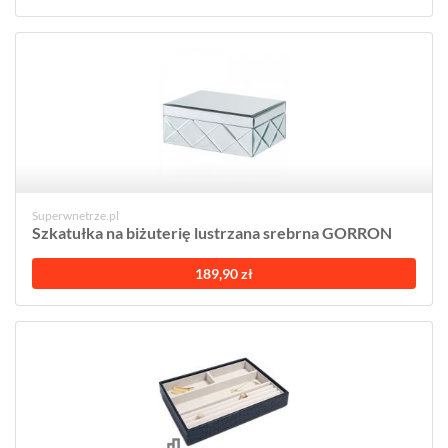
Superwnetrze.pl
Szkatułka na biżuterię lustrzana srebrna GORRON
189,90 zł