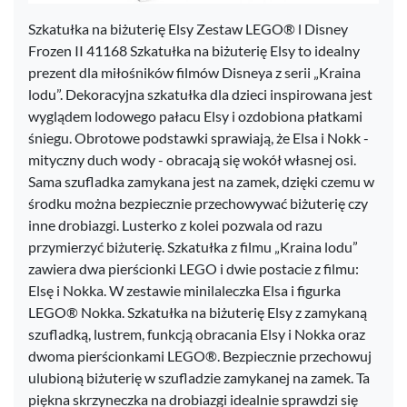
Szkatułka na biżuterię Elsy Zestaw LEGO® l Disney
Frozen II 41168 Szkatułka na biżuterię Elsy to idealny
prezent dla miłośników filmów Disneya z serii „Kraina
lodu”. Dekoracyjna szkatułka dla dzieci inspirowana jest
wyglądem lodowego pałacu Elsy i ozdobiona płatkami
śniegu. Obrotowe podstawki sprawiają, że Elsa i Nokk -
mityczny duch wody - obracają się wokół własnej osi.
Sama szufladka zamykana jest na zamek, dzięki czemu w
środku można bezpiecznie przechowywać biżuterię czy
inne drobiazgi. Lusterko z kolei pozwala od razu
przymierzyć biżuterię. Szkatułka z filmu „Kraina lodu”
zawiera dwa pierścionki LEGO i dwie postacie z filmu:
Elsę i Nokka. W zestawie minilaleczka Elsa i figurka
LEGO® Nokka. Szkatułka na biżuterię Elsy z zamykaną
szufladką, lustrem, funkcją obracania Elsy i Nokka oraz
dwoma pierścionkami LEGO®. Bezpiecznie przechowuj
ulubioną biżuterię w szufladzie zamykanej na zamek. Ta
piękna skrzyneczka na drobiazgi idealnie sprawdzi się