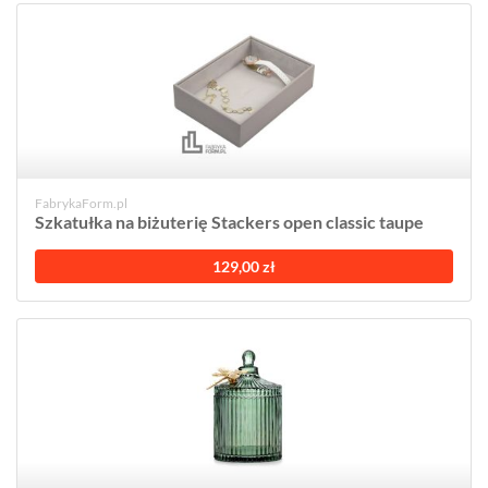
FabrykaForm.pl
Szkatułka na biżuterię Stackers open classic taupe
129,00 zł