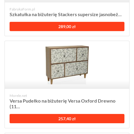
FabrykaForm.pl
Szkatułka na biżuterię Stackers supersize jasnobeż...
289,00 zł
Morele.net
Versa Pudełko na biżuterię Versa Oxford Drewno
(11...
257,40 zł