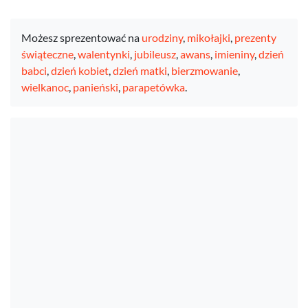
Możesz sprezentować na
urodziny
,
mikołajki
,
prezenty
świąteczne
,
walentynki
,
jubileusz
,
awans
,
imieniny
,
dzień
babci
,
dzień kobiet
,
dzień matki
,
bierzmowanie
,
wielkanoc
,
panieński
,
parapetówka
.