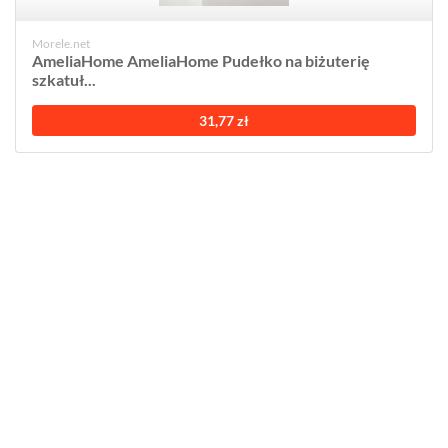
Morele.net
AmeliaHome AmeliaHome Pudełko na biżuterię
szkatuł...
31,77 zł