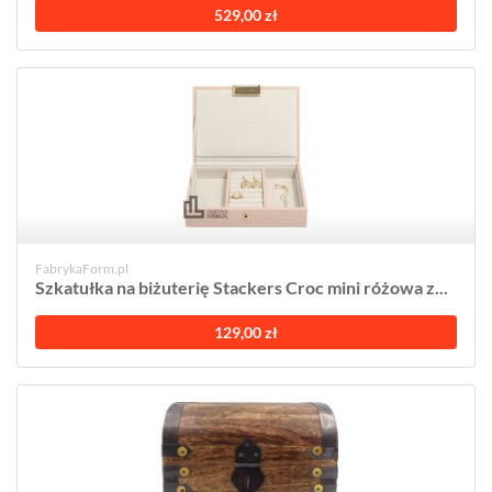
529,00 zł
FabrykaForm.pl
Szkatułka na biżuterię Stackers Croc mini różowa z...
129,00 zł