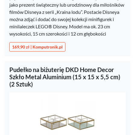
jako prezent świąteczny lub urodzinowy dla miłośników
filmów Disneya z serii „Kraina lodu”. Postacie Disneya
można zdjąć i dodać do swojej kolekcji minifigurek i
minilaleczek LEGO® Disney. Model ma ok. 23 cm
wysokości, 15 cm szerokości i 12 cm głębokości
169,90 zł | Komputronik.pl
Pudełko na biżuterię DKD Home Decor
Szkło Metal Aluminium (15 x 15 x 5,5 cm)
(2 Sztuk)