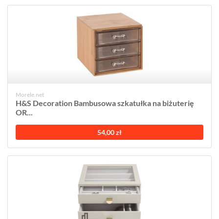
Morele.net
H&S Decoration Bambusowa szkatułka na biżuterię
OR...
54,00 zł