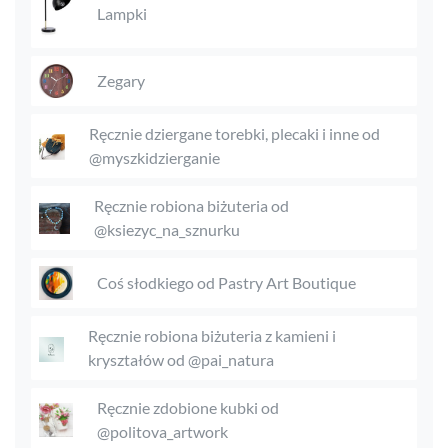
Lampki
Zegary
Ręcznie dziergane torebki, plecaki i inne od
@myszkidzierganie
Ręcznie robiona biżuteria od
@ksiezyc_na_sznurku
Coś słodkiego od Pastry Art Boutique
Ręcznie robiona biżuteria z kamieni i
kryształów od @pai_natura
Ręcznie zdobione kubki od
@politova_artwork