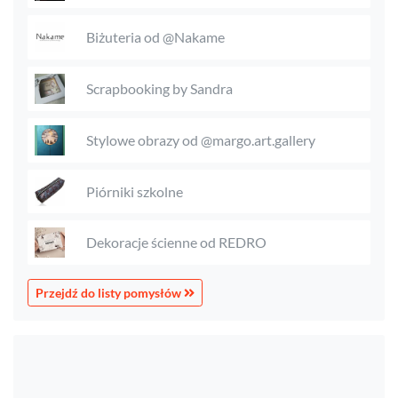
Biżuteria od @Nakame
Scrapbooking by Sandra
Stylowe obrazy od @margo.art.gallery
Piórniki szkolne
Dekoracje ścienne od REDRO
Przejdź do listy pomysłów