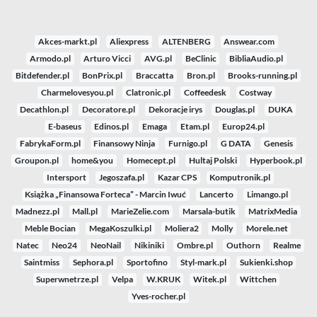
Akces-markt.pl
Aliexpress
ALTENBERG
Answear.com
Armodo.pl
Arturo Vicci
AVG.pl
BeClinic
BibliaAudio.pl
Bitdefender.pl
BonPrix.pl
Braccatta
Bron.pl
Brooks-running.pl
Charmelovesyou.pl
Clatronic.pl
Coffeedesk
Costway
Decathlon.pl
Decoratore.pl
Dekoracje irys
Douglas.pl
DUKA
E-baseus
Edinos.pl
Emaga
Etam.pl
Europ24.pl
FabrykaForm.pl
Finansowy Ninja
Furnigo.pl
G DATA
Genesis
Groupon.pl
home&you
Homecept.pl
Hultaj Polski
Hyperbook.pl
Intersport
Jegoszafa.pl
Kazar CPS
Komputronik.pl
Książka „Finansowa Forteca” - Marcin Iwuć
Lancerto
Limango.pl
Madnezz.pl
Mall.pl
MarieZelie.com
Marsala-butik
MatrixMedia
Meble Bocian
MegaKoszulki.pl
Moliera2
Molly
Morele.net
Natec
Neo24
NeoNail
Nikiniki
Ombre.pl
Outhorn
Realme
Saintmiss
Sephora.pl
Sportofino
Styl-mark.pl
Sukienki.shop
Superwnetrze.pl
Velpa
W.KRUK
Witek.pl
Wittchen
Yves-rocher.pl