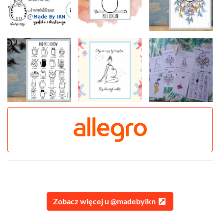
Zobacz więcej u @madebyikn