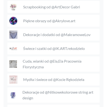
Scrapbooking od @ArtDecor Gabri
Piękne obrazy od @Akrylove.art
Dekoracje i dodatki od @MakramoweLov
Świece i szatki od @IK.ART.rekodzielo
Cuda, wianki od @Ela,Ela Pracownia
Florystyczna
Mydła i świece od @Kocie Rękodzieła
Dekoracje od @Nitkowekolorowe string art
design