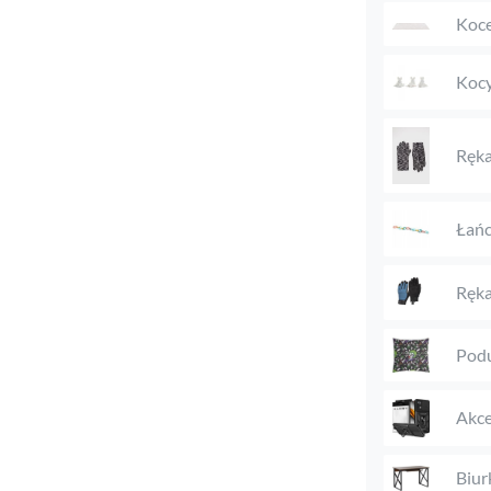
Koc
Kocy
Ręka
Łańc
Ręka
Podu
Akce
Biur