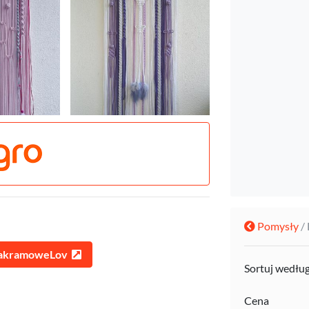
Pomysły
/
MakramoweLov
Sortuj wedłu
Cena