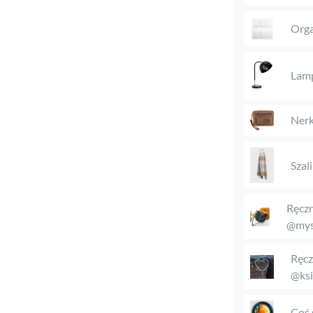
Orga
Lam
Nerk
Szal
Ręczn
@mys
Ręcz
@ksi
Coś 