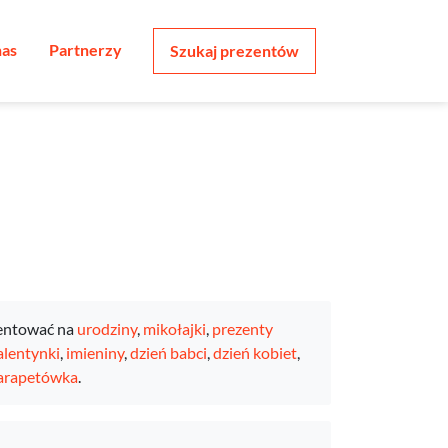
nas
Partnerzy
Szukaj prezentów
entować na
urodziny
,
mikołajki
,
prezenty
lentynki
,
imieniny
,
dzień babci
,
dzień kobiet
,
arapetówka
.