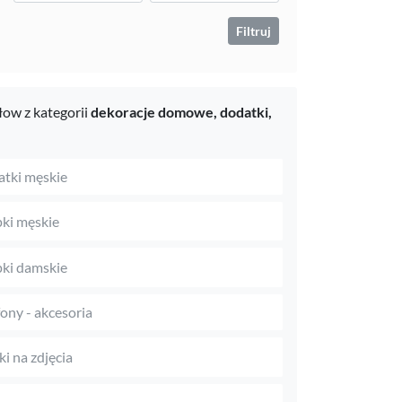
Filtruj
ow z kategorii
dekoracje domowe,
dodatki,
tki męskie
ki męskie
ki damskie
fony - akcesoria
i na zdjęcia