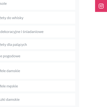
sole
ety do whisky
 dekoracyjne i śniadaniowe
ety dla palących
je pogodowe
fele damskie
fele męskie
zki damskie