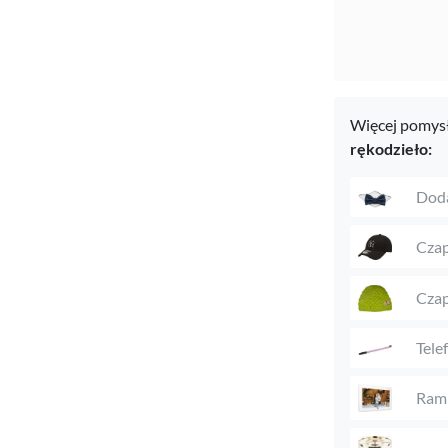
Więcej pomysł
rękodzieło:
Doda
Czap
Czap
Tele
Ramk