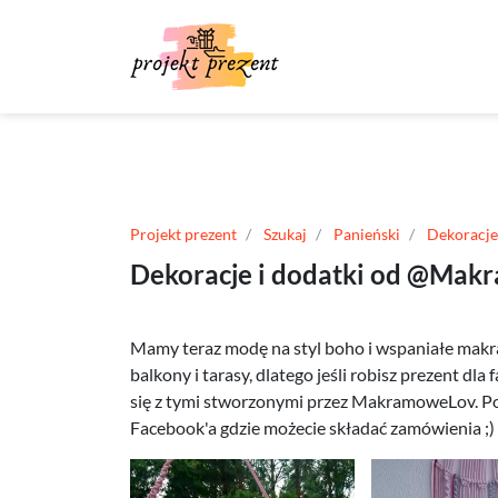
Projekt prezent
Szukaj
Panieński
Dekoracje
Dekoracje i dodatki od @Mak
Mamy teraz modę na styl boho i wspaniałe makr
balkony i tarasy, dlatego jeśli robisz prezent dl
się z tymi stworzonymi przez MakramoweLov. Pon
Facebook'a gdzie możecie składać zamówienia ;)