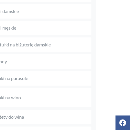
i damskie
i męskie
tułki na biżuterię damskie
ony
aki na parasole
aki na wino
ety do wina