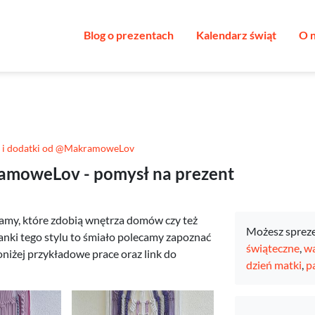
Blog o prezentach
Kalendarz świąt
O 
 i dodatki od @MakramoweLov
ramoweLov - pomysł na prezent
amy, które zdobią wnętrza domów czy też
Możesz sprez
a fanki tego stylu to śmiało polecamy zapoznać
świąteczne
,
wa
iżej przykładowe prace oraz link do
dzień matki
,
p