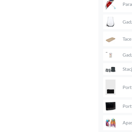
Para
Gadż
Tace
Gadż
Stac
Port
Port
Apas