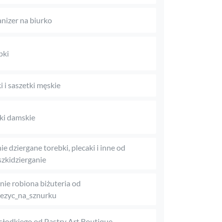
nizer na biurko
pki
i i saszetki męskie
iki damskie
ie dziergane torebki, plecaki i inne od
zkidzierganie
nie robiona biżuteria od
ezyc_na_sznurku
słodkiego od Pastry Art Boutique