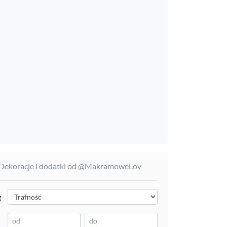
 Dekoracje i dodatki od @MakramoweLov
g