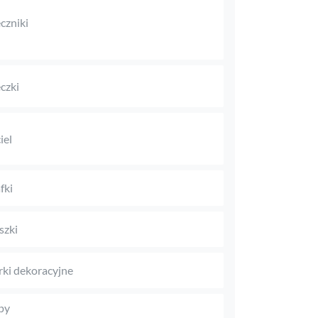
czniki
czki
iel
fki
szki
rki dekoracyjne
py