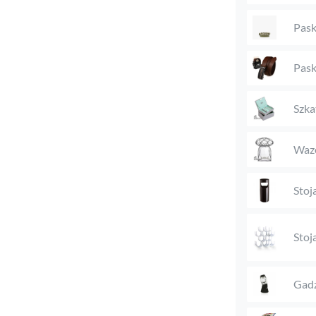
Pask
Pask
Szka
Waz
Stoj
Stoj
Gadż