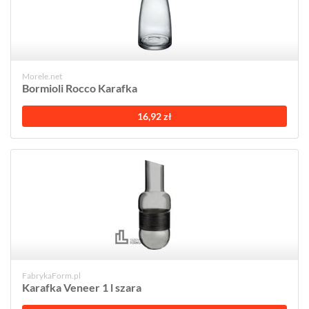
Morele.net
Bormioli Rocco Karafka
16,92 zł
FabrykaForm.pl
Karafka Veneer 1 l szara