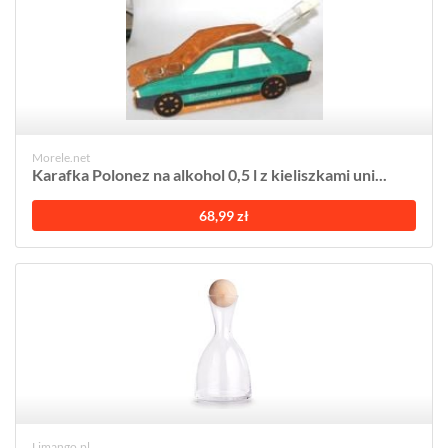
Morele.net
Karafka Polonez na alkohol 0,5 l z kieliszkami uni...
68,99 zł
Limango.pl