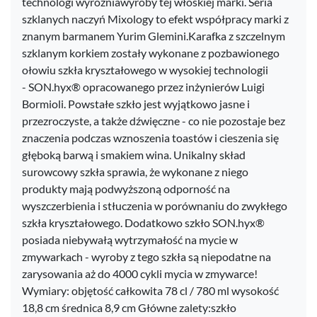
technologi wyróżniawyroby tej włoskiej marki. Seria
szklanych naczyń Mixology to efekt współpracy marki z
znanym barmanem Yurim Glemini.Karafka z szczelnym
szklanym korkiem zostały wykonane z pozbawionego
ołowiu szkła kryształowego w wysokiej technologii
- SON.hyx® opracowanego przez inżynierów Luigi
Bormioli. Powstałe szkło jest wyjątkowo jasne i
przezroczyste, a także dźwięczne - co nie pozostaje bez
znaczenia podczas wznoszenia toastów i cieszenia się
głęboką barwą i smakiem wina. Unikalny skład
surowcowy szkła sprawia, że wykonane z niego
produkty mają podwyższoną odporność na
wyszczerbienia i stłuczenia w porównaniu do zwykłego
szkła kryształowego. Dodatkowo szkło SON.hyx®
posiada niebywałą wytrzymałość na mycie w
zmywarkach - wyroby z tego szkła są niepodatne na
zarysowania aż do 4000 cykli mycia w zmywarce!
Wymiary: objętość całkowita 78 cl / 780 ml wysokość
18,8 cm średnica 8,9 cm Główne zalety:szkło