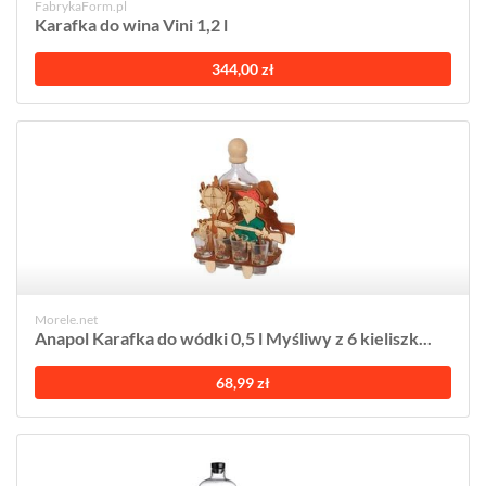
FabrykaForm.pl
Karafka do wina Vini 1,2 l
344,00 zł
Morele.net
Anapol Karafka do wódki 0,5 l Myśliwy z 6 kieliszk...
68,99 zł