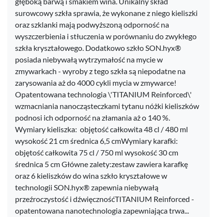
głęboką barwą i smakiem wina. Unikalny skład
surowcowy szkła sprawia, że wykonane z niego kieliszki
oraz szklanki mają podwyższoną odporność na
wyszczerbienia i stłuczenia w porównaniu do zwykłego
szkła kryształowego. Dodatkowo szkło SON.hyx®
posiada niebywałą wytrzymałość na mycie w
zmywarkach - wyroby z tego szkła są niepodatne na
zarysowania aż do 4000 cykli mycia w zmywarce!
Opatentowana technologia \'TITANIUM Reinforced\'
wzmacniania nanocząsteczkami tytanu nóżki kieliszków
podnosi ich odporność na złamania aż o 140 %.
Wymiary kieliszka: objętość całkowita 48 cl / 480 ml
wysokość 21 cm średnica 6,5 cmWymiary karafki:
objętość całkowita 75 cl / 750 ml wysokość 30 cm
średnica 5 cm Główne zalety:zestaw zawiera karafkę
oraz 6 kieliszków do wina szkło kryształowe w
technologii SON.hyx® zapewnia niebywałą
przeźroczystość i dźwięcznośćTITANIUM Reinforced -
opatentowana nanotechnologia zapewniająca trwa...