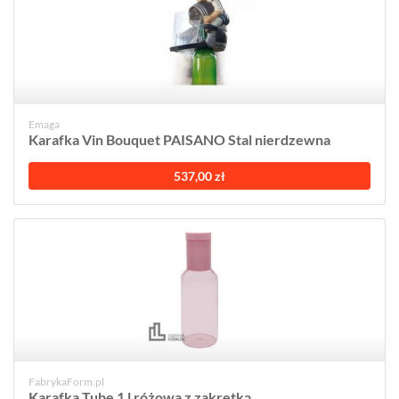
Emaga
Karafka Vin Bouquet PAISANO Stal nierdzewna
537,00 zł
FabrykaForm.pl
Karafka Tube 1 l różowa z zakrętką