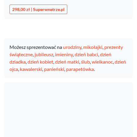
298,00 zł | Superwnetrze.pl
Możesz sprezentować na
urodziny
,
mikołajki
,
prezenty
świąteczne
,
jubileusz
,
imieniny
,
dzień babci
,
dzień
dziadka
,
dzień kobiet
,
dzień matki
,
ślub
,
wielkanoc
,
dzień
ojca
,
kawalerski
,
panieński
,
parapetówka
.