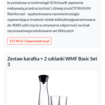
kryształowe w technologii SON.hyx® zapewnia
niebywałą przeźroczystość i dźwięcznośćTITANIUM
Reinforced - opatentowana nanotechnologia
zapewniająca trwałość nóżek kieliszkówgwarantowana
do 4000 cykli mycia w zmywarce odporność na brak
zarysowańwyprodukowane we Włoszech
137,90 zł | Superwnetrze.pl
Zestaw karafka + 2 szklanki WMF Basic Set
3