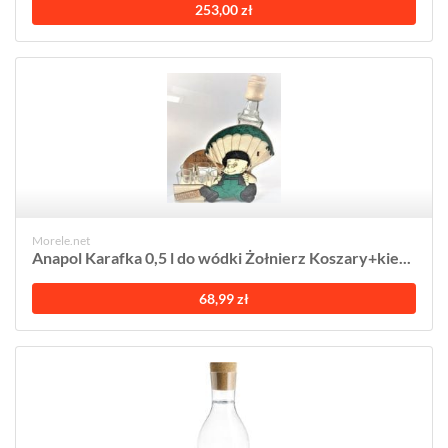
253,00 zł
Morele.net
Anapol Karafka 0,5 l do wódki Żołnierz Koszary+kie...
68,99 zł