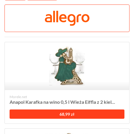
Morele.net
Anapol Karafka na wino 0,5 l Wieża Eiffla z 2 kiel...
68,99 zł