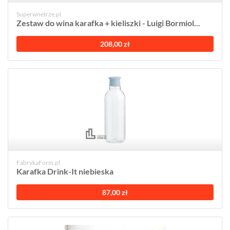
Superwnetrze.pl
Zestaw do wina karafka + kieliszki - Luigi Bormiol...
208,00 zł
FabrykaForm.pl
Karafka Drink-It niebieska
87,00 zł