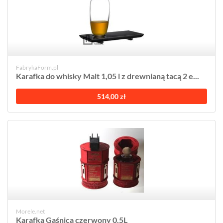
FabrykaForm.pl
Karafka do whisky Malt 1,05 l z drewnianą tacą 2 e...
514,00 zł
Morele.net
Karafka Gaśnica czerwony 0.5L