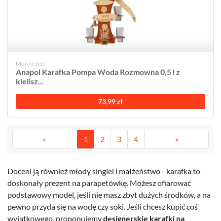
Morele.net
Anapol Karafka Pompa Woda Rozmowna 0,5 l z
kielisz...
73,99 zł
«
1
2
3
4
»
Doceni ją również młody singiel i małżeństwo - karafka to
doskonały prezent na parapetówkę. Możesz ofiarować
podstawowy model, jeśli nie masz zbyt dużych środków, a na
pewno przyda się na wodę czy soki. Jeśli chcesz kupić coś
wyjątkowego, proponujemy
designerskie karafki na