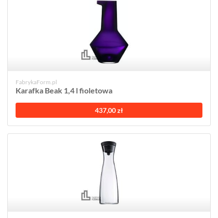
FabrykaForm.pl
Karafka Beak 1,4 l fioletowa
437,00 zł