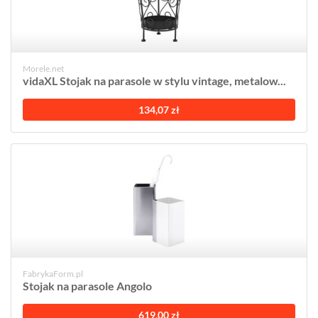
Morele.net
vidaXL Stojak na parasole w stylu vintage, metalow...
134,07 zł
FabrykaForm.pl
Stojak na parasole Angolo
619,00 zł