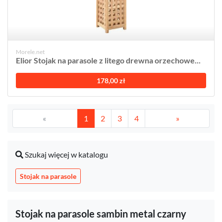
Morele.net
Elior Stojak na parasole z litego drewna orzechowe...
178,00 zł
«
1
2
3
4
»
Szukaj więcej w katalogu
Stojak na parasole
Stojak na parasole sambin metal czarny