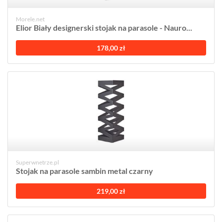
Morele.net
Elior Biały designerski stojak na parasole - Nauro...
178,00 zł
Superwnetrze.pl
Stojak na parasole sambin metal czarny
219,00 zł