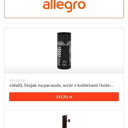
Morele.net
vidaXL Stojak na parasole, wzór z kobietami i kote...
141,91 zł