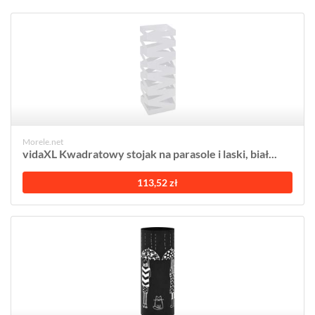
Morele.net
vidaXL Kwadratowy stojak na parasole i laski, biał...
113,52 zł