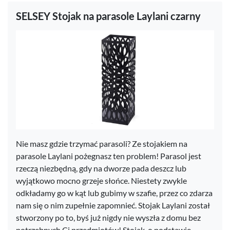
SELSEY Stojak na parasole Laylani czarny
Nie masz gdzie trzymać parasoli? Ze stojakiem na
parasole Laylani pożegnasz ten problem! Parasol jest
rzeczą niezbędną, gdy na dworze pada deszcz lub
wyjątkowo mocno grzeje słońce. Niestety zwykle
odkładamy go w kąt lub gubimy w szafie, przez co zdarza
nam się o nim zupełnie zapomnieć. Stojak Laylani został
stworzony po to, byś już nigdy nie wyszła z domu bez
potrzebnych Ci przedmiotów! Stojak, o podstawie