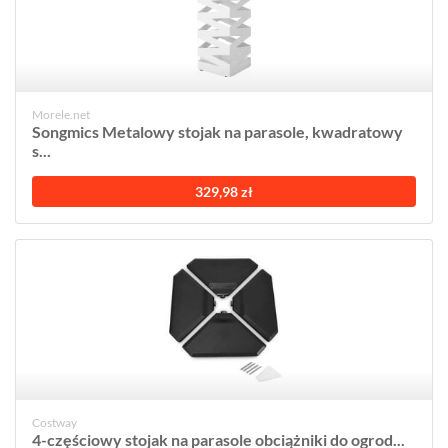
Morele.net
Songmics Metalowy stojak na parasole, kwadratowy
s...
329,98 zł
Costway
4-częściowy stojak na parasole obciążniki do ogrod...