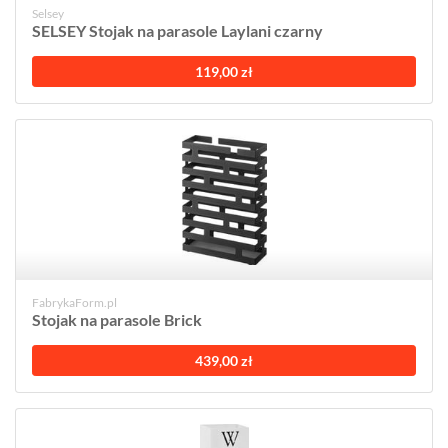
Selsey
SELSEY Stojak na parasole Laylani czarny
119,00 zł
FabrykaForm.pl
Stojak na parasole Brick
439,00 zł