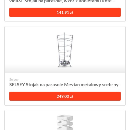
vidaXL Stojak na parasole, wzór z kobietami i kote...
141,91 zł
Selsey
SELSEY Stojak na parasole Mevian metalowy srebrny
249,00 zł