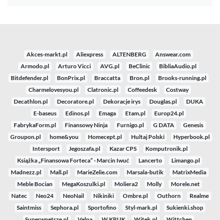
Akces-markt.pl
Aliexpress
ALTENBERG
Answear.com
Armodo.pl
Arturo Vicci
AVG.pl
BeClinic
BibliaAudio.pl
Bitdefender.pl
BonPrix.pl
Braccatta
Bron.pl
Brooks-running.pl
Charmelovesyou.pl
Clatronic.pl
Coffeedesk
Costway
Decathlon.pl
Decoratore.pl
Dekoracje irys
Douglas.pl
DUKA
E-baseus
Edinos.pl
Emaga
Etam.pl
Europ24.pl
FabrykaForm.pl
Finansowy Ninja
Furnigo.pl
G DATA
Genesis
Groupon.pl
home&you
Homecept.pl
Hultaj Polski
Hyperbook.pl
Intersport
Jegoszafa.pl
Kazar CPS
Komputronik.pl
Książka „Finansowa Forteca” - Marcin Iwuć
Lancerto
Limango.pl
Madnezz.pl
Mall.pl
MarieZelie.com
Marsala-butik
MatrixMedia
Meble Bocian
MegaKoszulki.pl
Moliera2
Molly
Morele.net
Natec
Neo24
NeoNail
Nikiniki
Ombre.pl
Outhorn
Realme
Saintmiss
Sephora.pl
Sportofino
Styl-mark.pl
Sukienki.shop
Superwnetrze.pl
Velpa
W.KRUK
Witek.pl
Wittchen