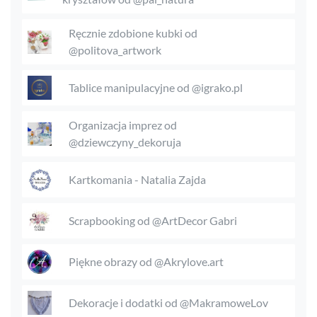
Ręcznie zdobione kubki od
@politova_artwork
Tablice manipulacyjne od @igrako.pl
Organizacja imprez od
@dziewczyny_dekoruja
Kartkomania - Natalia Zajda
Scrapbooking od @ArtDecor Gabri
Piękne obrazy od @Akrylove.art
Dekoracje i dodatki od @MakramoweLov