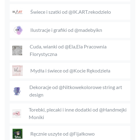
Świece i szatki od @IK.ART.rekodzielo
Ilustracje i grafiki od @madebyikn
Cuda, wianki od @Ela,Ela Pracownia
Florystyczna
Mydła i świece od @Kocie Rękodzieła
Dekoracje od @Nitkowekolorowe string art
design
Torebki, plecaki i inne dodatki od @Handmejki
Moniki
Ręcznie uszyte od @Fijałkowo