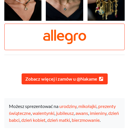
Zobacz więcej i zamów u @Nakame
Możesz sprezentować na
urodziny
,
mikołajki
,
prezenty
świąteczne
,
walentynki
,
jubileusz
,
awans
,
imieniny
,
dzień
babci
,
dzień kobiet
,
dzień matki
,
bierzmowanie
.