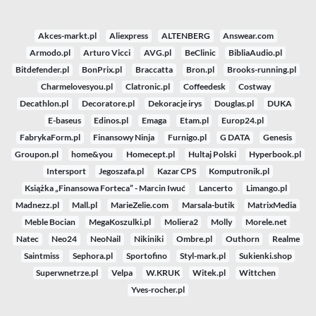
Akces-markt.pl
Aliexpress
ALTENBERG
Answear.com
Armodo.pl
Arturo Vicci
AVG.pl
BeClinic
BibliaAudio.pl
Bitdefender.pl
BonPrix.pl
Braccatta
Bron.pl
Brooks-running.pl
Charmelovesyou.pl
Clatronic.pl
Coffeedesk
Costway
Decathlon.pl
Decoratore.pl
Dekoracje irys
Douglas.pl
DUKA
E-baseus
Edinos.pl
Emaga
Etam.pl
Europ24.pl
FabrykaForm.pl
Finansowy Ninja
Furnigo.pl
G DATA
Genesis
Groupon.pl
home&you
Homecept.pl
Hultaj Polski
Hyperbook.pl
Intersport
Jegoszafa.pl
Kazar CPS
Komputronik.pl
Książka „Finansowa Forteca” - Marcin Iwuć
Lancerto
Limango.pl
Madnezz.pl
Mall.pl
MarieZelie.com
Marsala-butik
MatrixMedia
Meble Bocian
MegaKoszulki.pl
Moliera2
Molly
Morele.net
Natec
Neo24
NeoNail
Nikiniki
Ombre.pl
Outhorn
Realme
Saintmiss
Sephora.pl
Sportofino
Styl-mark.pl
Sukienki.shop
Superwnetrze.pl
Velpa
W.KRUK
Witek.pl
Wittchen
Yves-rocher.pl