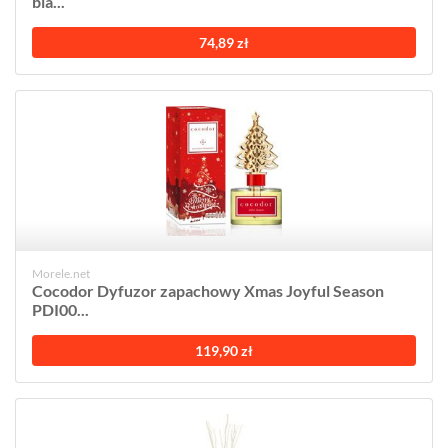
bla...
74,89 zł
Morele.net
Cocodor Dyfuzor zapachowy Xmas Joyful Season
PDI00...
119,90 zł