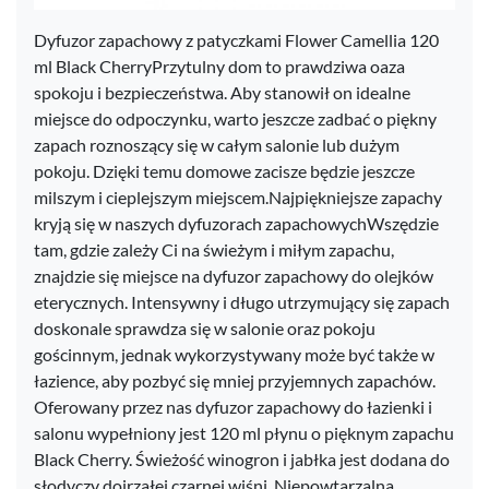
Dyfuzor zapachowy z patyczkami Flower Camellia 120
ml Black CherryPrzytulny dom to prawdziwa oaza
spokoju i bezpieczeństwa. Aby stanowił on idealne
miejsce do odpoczynku, warto jeszcze zadbać o piękny
zapach roznoszący się w całym salonie lub dużym
pokoju. Dzięki temu domowe zacisze będzie jeszcze
milszym i cieplejszym miejscem.Najpiękniejsze zapachy
kryją się w naszych dyfuzorach zapachowychWszędzie
tam, gdzie zależy Ci na świeżym i miłym zapachu,
znajdzie się miejsce na dyfuzor zapachowy do olejków
eterycznych. Intensywny i długo utrzymujący się zapach
doskonale sprawdza się w salonie oraz pokoju
gościnnym, jednak wykorzystywany może być także w
łazience, aby pozbyć się mniej przyjemnych zapachów.
Oferowany przez nas dyfuzor zapachowy do łazienki i
salonu wypełniony jest 120 ml płynu o pięknym zapachu
Black Cherry. Świeżość winogron i jabłka jest dodana do
słodyczy dojrzałej czarnej wiśni. Niepowtarzalna