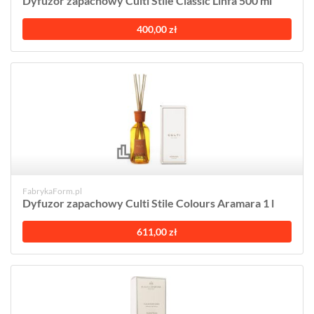
Dyfuzor zapachowy Culti Stile Classic Linfa 500 ml
400,00 zł
FabrykaForm.pl
Dyfuzor zapachowy Culti Stile Colours Aramara 1 l
611,00 zł