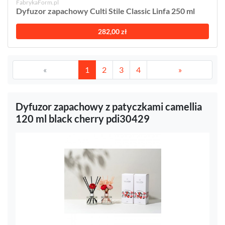
FabrykaForm.pl
Dyfuzor zapachowy Culti Stile Classic Linfa 250 ml
282,00 zł
«
1
2
3
4
»
Dyfuzor zapachowy z patyczkami camellia
120 ml black cherry pdi30429