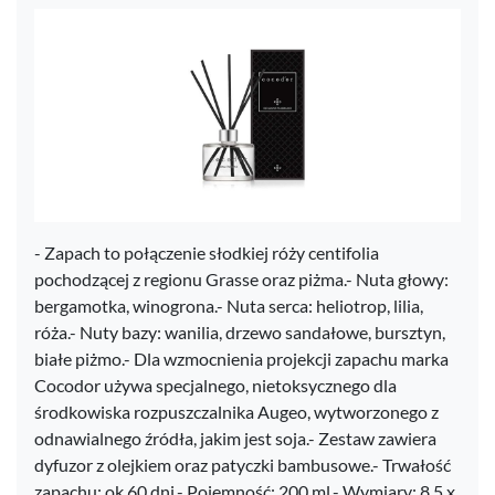
- Zapach to połączenie słodkiej róży centifolia
pochodzącej z regionu Grasse oraz piżma.- Nuta głowy:
bergamotka, winogrona.- Nuta serca: heliotrop, lilia,
róża.- Nuty bazy: wanilia, drzewo sandałowe, bursztyn,
białe piżmo.- Dla wzmocnienia projekcji zapachu marka
Cocodor używa specjalnego, nietoksycznego dla
środkowiska rozpuszczalnika Augeo, wytworzonego z
odnawialnego źródła, jakim jest soja.- Zestaw zawiera
dyfuzor z olejkiem oraz patyczki bambusowe.- Trwałość
zapachu: ok.60 dni.- Pojemność: 200 ml.- Wymiary: 8,5 x