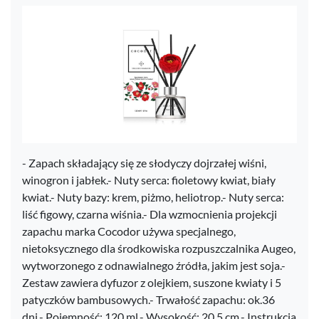
- Zapach składający się ze słodyczy dojrzałej wiśni,
winogron i jabłek.- Nuty serca: fioletowy kwiat, biały
kwiat.- Nuty bazy: krem, piżmo, heliotrop.- Nuty serca:
liść figowy, czarna wiśnia.- Dla wzmocnienia projekcji
zapachu marka Cocodor używa specjalnego,
nietoksycznego dla środkowiska rozpuszczalnika Augeo,
wytworzonego z odnawialnego źródła, jakim jest soja.-
Zestaw zawiera dyfuzor z olejkiem, suszone kwiaty i 5
patyczków bambusowych.- Trwałość zapachu: ok.36
dni.- Pojemność: 120 ml.- Wysokość: 20,5 cm.- Instrukcja