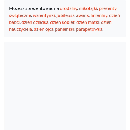
Możesz sprezentować na
urodziny
,
mikołajki
,
prezenty
świąteczne
,
walentynki
,
jubileusz
,
awans
,
imieniny
,
dzień
babci
,
dzień dziadka
,
dzień kobiet
,
dzień matki
,
dzień
nauczyciela
,
dzień ojca
,
panieński
,
parapetówka
.