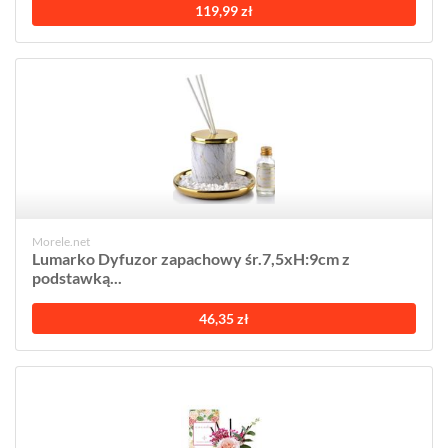
119,99 zł
Morele.net
Lumarko Dyfuzor zapachowy śr.7,5xH:9cm z
podstawką...
46,35 zł