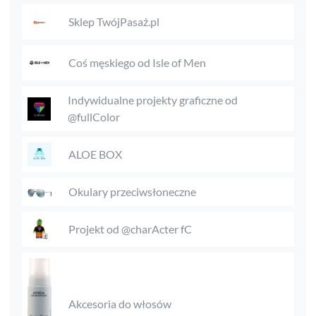
Sklep TwójPasaż.pl
Coś męskiego od Isle of Men
Indywidualne projekty graficzne od
@fullColor
ALOE BOX
Okulary przeciwsłoneczne
Projekt od @charActer fC
Akcesoria do włosów