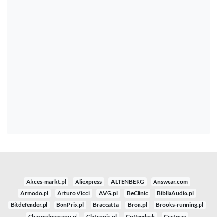
Akces-markt.pl
Aliexpress
ALTENBERG
Answear.com
Armodo.pl
Arturo Vicci
AVG.pl
BeClinic
BibliaAudio.pl
Bitdefender.pl
BonPrix.pl
Braccatta
Bron.pl
Brooks-running.pl
Charmelovesyou.pl
Clatronic.pl
Coffeedesk
Costway