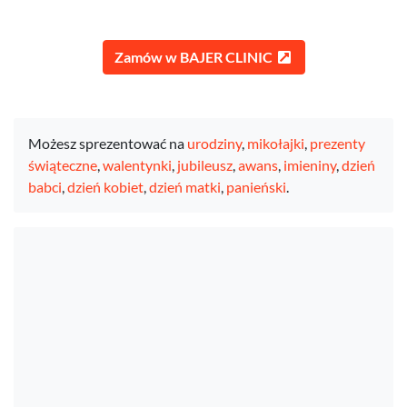
Zamów w BAJER CLINIC
Możesz sprezentować na
urodziny
,
mikołajki
,
prezenty
świąteczne
,
walentynki
,
jubileusz
,
awans
,
imieniny
,
dzień
babci
,
dzień kobiet
,
dzień matki
,
panieński
.