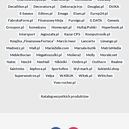
Decathlon.pl
Decoratore.pl
Dekoracje irys
Douglas.pl
DUKA
E-baseus
Edinos.pl
Emaga
Etam.pl
Europ24.pl
FabrykaForm.pl
Finansowy Ninja
Furnigo.pl
G DATA
Genesis
Groupon.pl
home&you
Homecept.pl
Hultaj Polski
Hyperbook.pl
Intersport
Jegoszafa.pl
Kazar CPS
Komputronik.pl
Książka „Finansowa Forteca” - Marcin Iwuć
Lancerto
Limango.pl
Madnezz.pl
Mall.pl
MarieZelie.com
Marsala-butik
MatrixMedia
Meble Bocian
MegaKoszulki.pl
Moliera2
Molly
Morele.net
Natec
Neo24
NeoNail
Nikiniki
Ombre.pl
Outhorn
Realme
Saintmiss
Sephora.pl
Sportofino
Styl-mark.pl
Sukienki.shop
Superwnetrze.pl
Velpa
W.KRUK
Witek.pl
Wittchen
Yves-rocher.pl
Katalog wszystkich produktów