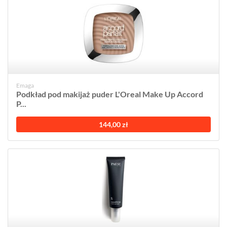
Emaga
Podkład pod makijaż puder L'Oreal Make Up Accord
P...
144,00 zł