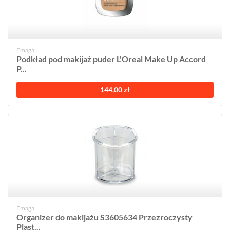
Emaga
Podkład pod makijaż puder L'Oreal Make Up Accord
P...
144,00 zł
Emaga
Organizer do makijażu S3605634 Przezroczysty
Plast...