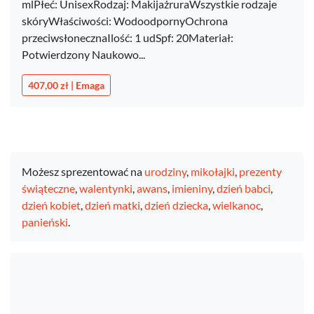
mlPłeć: UnisexRodzaj: MakijażruraWszystkie rodzaje
skóryWłaściwości: WodoodpornyOchrona
przeciwsłonecznaIlość: 1 udSpf: 20Materiał:
Potwierdzony Naukowo...
407,00 zł | Emaga
Możesz sprezentować na
urodziny
,
mikołajki
,
prezenty
świąteczne
,
walentynki
,
awans
,
imieniny
,
dzień babci
,
dzień kobiet
,
dzień matki
,
dzień dziecka
,
wielkanoc
,
panieński
.