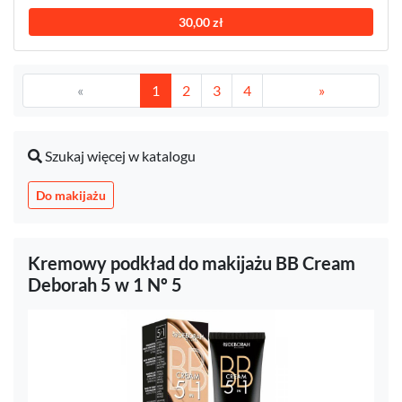
30,00 zł
«
1
2
3
4
»
Szukaj więcej w katalogu
Do makijażu
Kremowy podkład do makijażu BB Cream
Deborah 5 w 1 Nº 5