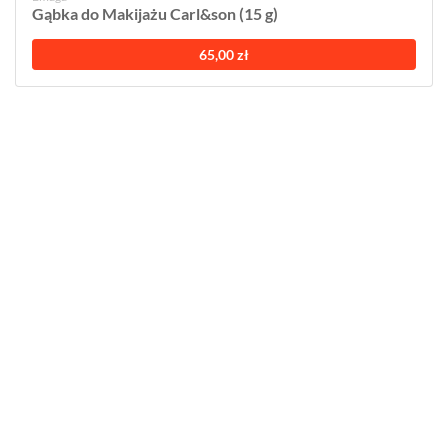
Gąbka do Makijażu Carl&son (15 g)
65,00 zł