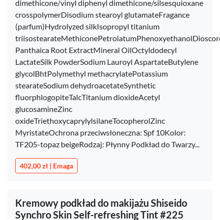
dimethicone/vinyl diphenyl dimethicone/silsesquioxane
crosspolymerDisodium stearoyl glutamateFragance
(parfum)Hydrolyzed silkIsopropyl titanium
triisostearateMethiconePetrolatumPhenoxyethanolDioscor
Panthaica Root ExtractMineral OilOctyldodecyl
LactateSilk PowderSodium Lauroyl AspartateButylene
glycolBhtPolymethyl methacrylatePotassium
stearateSodium dehydroacetateSynthetic
fluorphlogopiteTalcTitanium dioxideAcetyl
glucosamineZinc
oxideTriethoxycaprylylsilaneTocopherolZinc
MyristateOchrona przeciwsłoneczna: Spf 10Kolor:
TF205-topaz beigeRodzaj: Płynny Podkład do Twarzy...
402,00 zł | Emaga
Kremowy podkład do makijażu Shiseido
Synchro Skin Self-refreshing Tint #225