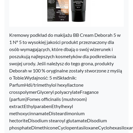
Kremowy podkład do makijażu BB Cream Deborah 5 w
1 Nº 5 to wysokiej jakości produkt przeznaczony dla
osób wymagających, które dbają o swój wizerunek i
poszukują najlepszych kosmetyków dla podkreślenia
swojej urody. Jeśli należysz do tego grona, produkty
Deborah w 100 % oryginalne zostały stworzone z myślą
o Tobie.Wydajność: 5 mlSkładnik:
ParfumHdi/trimethylol hexyllactone
crosspolymerGlyceryl polyacrylateFragance
(parfum)Fomes officinalis (mushroom)
extractEthylparabenEthylhexyl
methoxycinnamateDisteardimonium
hectoriteDisodium stearoyl glutamateDisodium
phosphateDimethiconeCyclopentasiloxaneCyclohexasiloxa