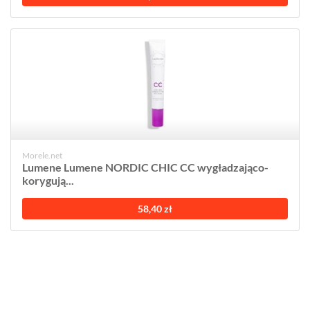
Morele.net
Lumene Lumene NORDIC CHIC CC wygładzająco-
korygują...
58,40 zł