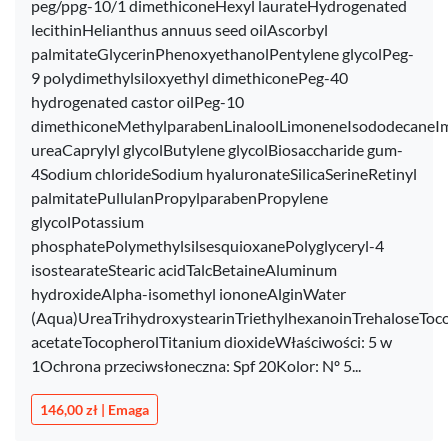
peg/ppg-10/1 dimethiconeHexyl laurateHydrogenated
lecithinHelianthus annuus seed oilAscorbyl
palmitateGlycerinPhenoxyethanolPentylene glycolPeg-
9 polydimethylsiloxyethyl dimethiconePeg-40
hydrogenated castor oilPeg-10
dimethiconeMethylparabenLinaloolLimoneneIsododecaneImi
ureaCaprylyl glycolButylene glycolBiosaccharide gum-
4Sodium chlorideSodium hyaluronateSilicaSerineRetinyl
palmitatePullulanPropylparabenPropylene
glycolPotassium
phosphatePolymethylsilsesquioxanePolyglyceryl-4
isostearateStearic acidTalcBetaineAluminum
hydroxideAlpha-isomethyl iononeAlginWater
(Aqua)UreaTrihydroxystearinTriethylhexanoinTrehaloseToc
acetateTocopherolTitanium dioxideWłaściwości: 5 w
1Ochrona przeciwsłoneczna: Spf 20Kolor: Nº 5...
146,00 zł | Emaga