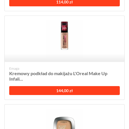
114,00 zł
Emaga
Kremowy podkład do makijażu L'Oreal Make Up
Infali...
144,00 zł