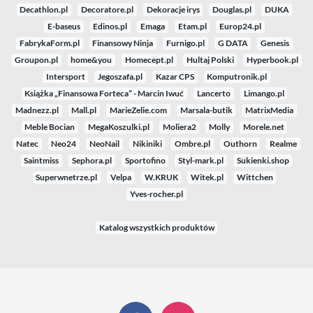
Decathlon.pl
Decoratore.pl
Dekoracje irys
Douglas.pl
DUKA
E-baseus
Edinos.pl
Emaga
Etam.pl
Europ24.pl
FabrykaForm.pl
Finansowy Ninja
Furnigo.pl
G DATA
Genesis
Groupon.pl
home&you
Homecept.pl
Hultaj Polski
Hyperbook.pl
Intersport
Jegoszafa.pl
Kazar CPS
Komputronik.pl
Książka „Finansowa Forteca” - Marcin Iwuć
Lancerto
Limango.pl
Madnezz.pl
Mall.pl
MarieZelie.com
Marsala-butik
MatrixMedia
Meble Bocian
MegaKoszulki.pl
Moliera2
Molly
Morele.net
Natec
Neo24
NeoNail
Nikiniki
Ombre.pl
Outhorn
Realme
Saintmiss
Sephora.pl
Sportofino
Styl-mark.pl
Sukienki.shop
Superwnetrze.pl
Velpa
W.KRUK
Witek.pl
Wittchen
Yves-rocher.pl
Katalog wszystkich produktów