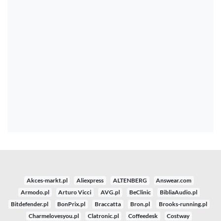
Akces-markt.pl
Aliexpress
ALTENBERG
Answear.com
Armodo.pl
Arturo Vicci
AVG.pl
BeClinic
BibliaAudio.pl
Bitdefender.pl
BonPrix.pl
Braccatta
Bron.pl
Brooks-running.pl
Charmelovesyou.pl
Clatronic.pl
Coffeedesk
Costway