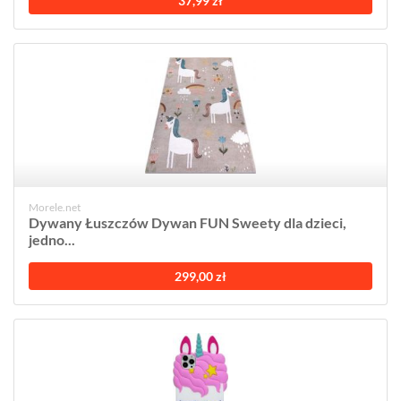
37,99 zł
Morele.net
Dywany Łuszczów Dywan FUN Sweety dla dzieci,
jedno...
299,00 zł