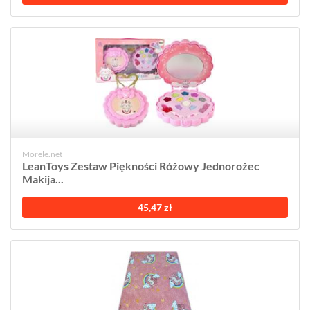
Morele.net
LeanToys Zestaw Piękności Różowy Jednorożec
Makija...
45,47 zł