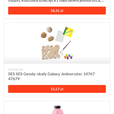
vidaXL Koszulka dziecięca z nadrukiem jednorożca,...
58,31 zł
Morele.net
SES SES Geody-skały Galaxy Jednorożec 14767
47679
55,57 zł