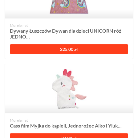
Morele.net
Dywany Łuszczów Dywan dla dzieci UNICORN róż
JEDNO...
225,00 zł
Morele.net
Cass film Myjka do kąpieli, Jednorożec Aiko i Yiuk...