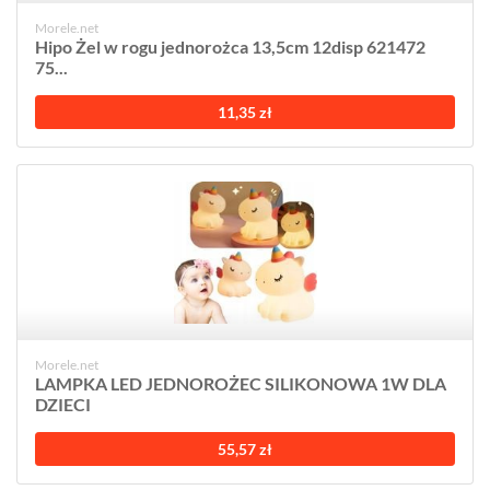
Morele.net
Hipo Żel w rogu jednorożca 13,5cm 12disp 621472
75...
11,35 zł
Morele.net
LAMPKA LED JEDNOROŻEC SILIKONOWA 1W DLA
DZIECI
55,57 zł