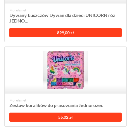
Morele.net
Dywany Łuszczów Dywan dla dzieci UNICORN róż
JEDNO...
899,00 zł
Morele.net
Zestaw koralików do prasowania Jednorożec
55,02 zł