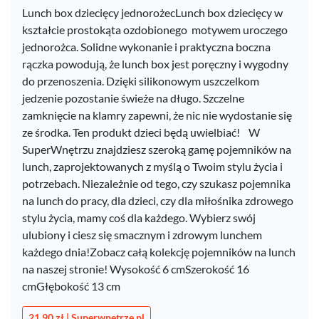
Lunch box dziecięcy jednorożecLunch box dziecięcy w
kształcie prostokąta ozdobionego motywem uroczego
jednorożca. Solidne wykonanie i praktyczna boczna
rączka powodują, że lunch box jest poręczny i wygodny
do przenoszenia. Dzięki silikonowym uszczelkom
jedzenie pozostanie świeże na długo. Szczelne
zamknięcie na klamry zapewni, że nic nie wydostanie się
ze środka. Ten produkt dzieci będą uwielbiać! W
SuperWnętrzu znajdziesz szeroką gamę pojemników na
lunch, zaprojektowanych z myślą o Twoim stylu życia i
potrzebach. Niezależnie od tego, czy szukasz pojemnika
na lunch do pracy, dla dzieci, czy dla miłośnika zdrowego
stylu życia, mamy coś dla każdego. Wybierz swój
ulubiony i ciesz się smacznym i zdrowym lunchem
każdego dnia!Zobacz całą kolekcję pojemników na lunch
na naszej stronie! Wysokość 6 cmSzerokość 16
cmGłębokość 13 cm
21,90 zł | Superwnetrze.pl