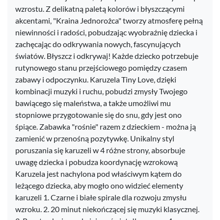
wzrostu. Z delikatną paletą kolorów i błyszczącymi
akcentami, "Kraina Jednorożca" tworzy atmosferę pełną
niewinności i radości, pobudzając wyobraźnię dziecka i
zachęcając do odkrywania nowych, fascynujących
światów. Błyszcz i odkrywaj! Każde dziecko potrzebuje
rutynowego stanu przejściowego pomiędzy czasem
zabawy i odpoczynku. Karuzela Tiny Love, dzięki
kombinacji muzyki i ruchu, pobudzi zmysły Twojego
bawiącego się maleństwa, a także umożliwi mu
stopniowe przygotowanie się do snu, gdy jest ono
śpiące. Zabawka "rośnie" razem z dzieckiem - można ją
zamienić w przenośną pozytywkę. Unikalny styl
poruszania się karuzeli w 4 różne strony, absorbuje
uwagę dziecka i pobudza koordynację wzrokową
Karuzela jest nachylona pod właściwym kątem do
leżącego dziecka, aby mogło ono widzieć elementy
karuzeli 1. Czarne i białe spirale dla rozwoju zmysłu
wzroku. 2. 20 minut niekończącej się muzyki klasycznej.