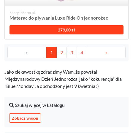
FabrykaForm.pl
Materac do pływania Luxe Ride On jednorożec
279,00 zł
«
1
2
3
4
»
Jako ciekawostkę zdradzimy Wam, że powstał
Międzynarodowy Dzień Jednorożca, jako "kokurencja" dla
"Blue Monday", a obchodzony jest 9 kwietnia :)
Szukaj więcej w katalogu
Zobacz więcej