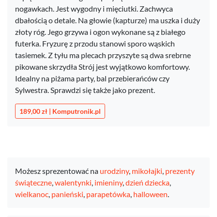
nogawkach. Jest wygodny i mięciutki. Zachwyca
dbałością o detale. Na głowie (kapturze) ma uszka i duży
złoty róg. Jego grzywa i ogon wykonane są z białego
futerka. Fryzurę z przodu stanowi sporo wąskich
tasiemek. Z tyłu ma plecach przyszyte są dwa srebrne
pikowane skrzydła Strój jest wyjątkowo komfortowy.
Idealny na piżama party, bal przebierańców czy
Sylwestra. Sprawdzi się także jako prezent.
189,00 zł | Komputronik.pl
Możesz sprezentować na
urodziny
,
mikołajki
,
prezenty
świąteczne
,
walentynki
,
imieniny
,
dzień dziecka
,
wielkanoc
,
panieński
,
parapetówka
,
halloween
.