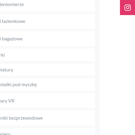
ieniomierze
 łazienkowe
i bagażowe
rki
iatury
ładki pod myszkę
ary VR
niki bezprzewodowe
ażery