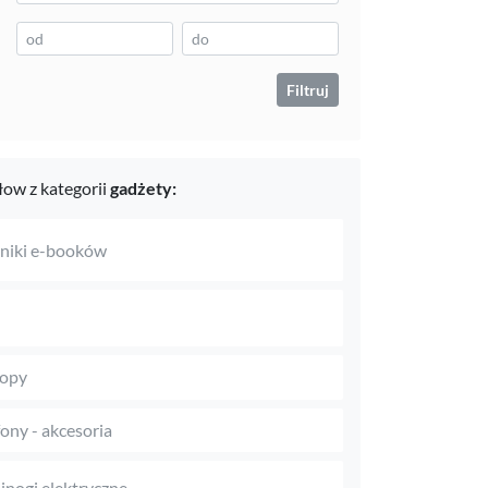
Filtruj
ow z kategorii
gadżety:
niki e-booków
topy
fony - akcesoria
jnogi elektryczne