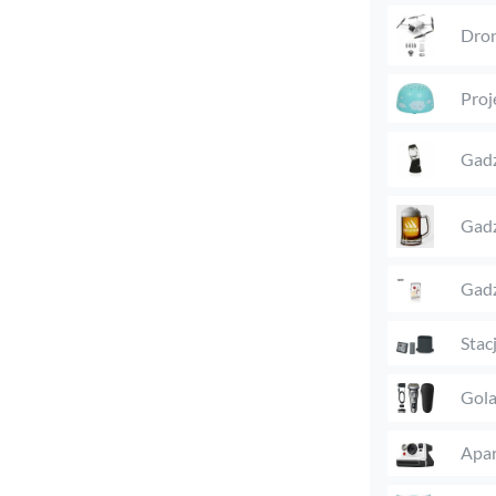
Dro
Proj
Gadż
Gadż
Gadż
Stac
Gola
Apar