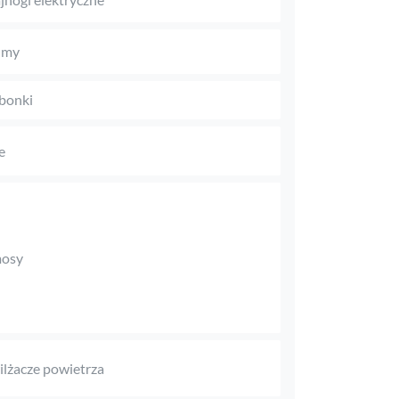
umy
bonki
e
mosy
lżacze powietrza