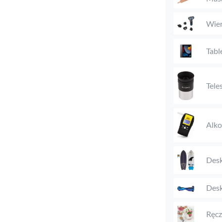
Wier
Tabl
Tele
Alk
Desk
Desk
Ręcz