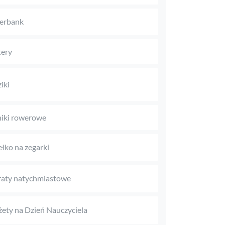
erbank
ery
iki
niki rowerowe
łko na zegarki
aty natychmiastowe
ety na Dzień Nauczyciela