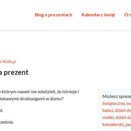
Blog o prezentach
Kalendarz świąt
O 
 4Gift.pl
a prezent
którym nawet nie wiedzieli, że istnieje i
Możesz sprez
ę ciekawymi drobiazgami w domu?
świąteczne
,
wa
l.
babci
,
dzień d
matki
,
dzień d
ześnie.
kawalerski
,
pa