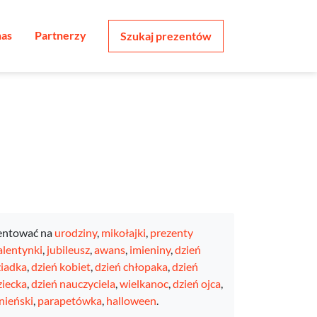
nas
Partnerzy
Szukaj prezentów
entować na
urodziny
,
mikołajki
,
prezenty
lentynki
,
jubileusz
,
awans
,
imieniny
,
dzień
ziadka
,
dzień kobiet
,
dzień chłopaka
,
dzień
ziecka
,
dzień nauczyciela
,
wielkanoc
,
dzień ojca
,
nieński
,
parapetówka
,
halloween
.