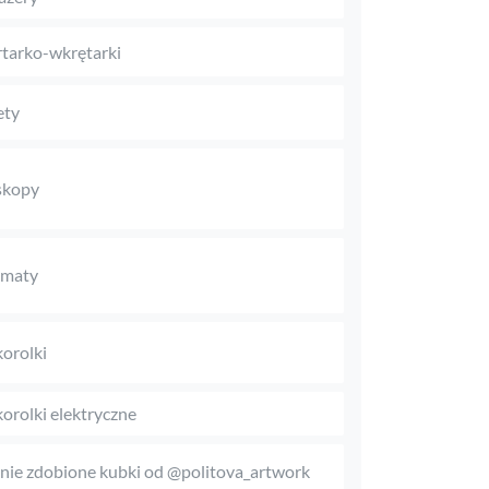
tarko-wkrętarki
ety
skopy
omaty
orolki
orolki elektryczne
nie zdobione kubki od @politova_artwork