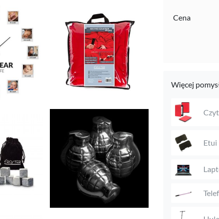
Cena
Więcej pomysł
Czyt
Etui
Lap
Tele
Hula