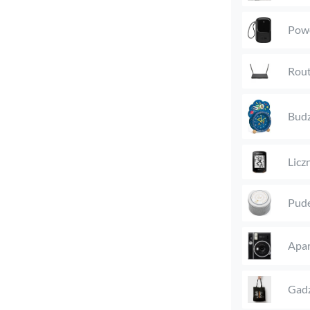
Pow
Rout
Budz
Licz
Pude
Apar
Gadż