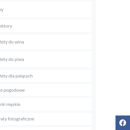
ny
ektory
ety do wina
ety do piwa
ety dla palących
je pogodowe
rki męskie
aty fotograficzne