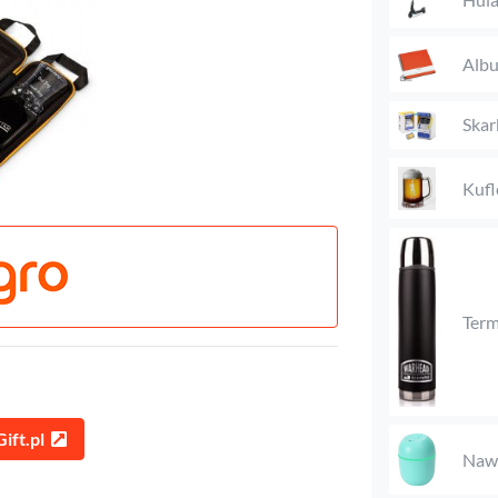
Alb
Skar
Kufl
Ter
ift.pl
Nawi