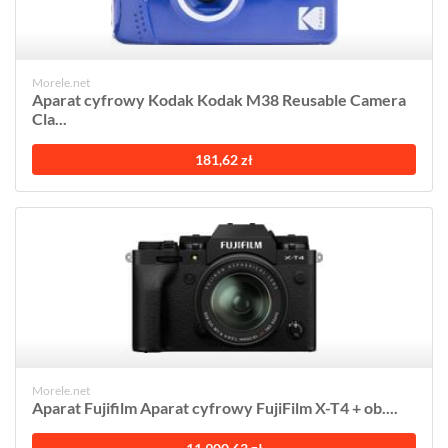
Morele.net
Aparat cyfrowy Kodak Kodak M38 Reusable Camera
Cla...
181,62 zł
Morele.net
Aparat Fujifilm Aparat cyfrowy FujiFilm X-T4 + ob....