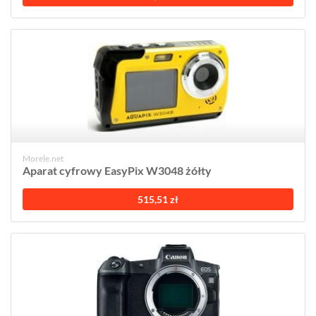
Morele.net
Aparat cyfrowy EasyPix W3048 żółty
515,51 zł