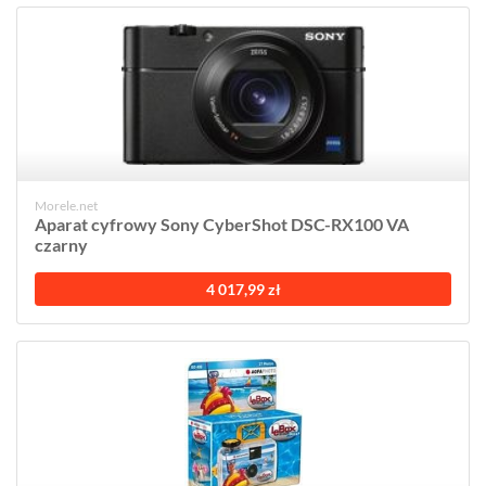
Morele.net
Aparat cyfrowy Sony CyberShot DSC-RX100 VA
czarny
4 017,99 zł