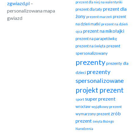
prezent dla niej na walentynki
zgwiazd.pl
–
prezent dla
prezent dla taty
personalizowana mapa
żony
prezent
prezent marzeń
gwiazd
na dzień matki
prezent na dzień
prezent na mikołajki
ojca
prezent na parapetówkę
prezent na święta
prezent
spersonalizowany
prezenty
prezenty dla
prezenty
dzieci
spersonalizowane
projekt prezent
super prezent
sport
wrocław
wyjątkowy prezent
zrób
wymarzony prezent
prezent
święta Bożego
Narodzenia