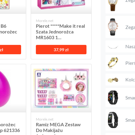
Morele.net
 B6
Pierot *****Make it real
Zega
dnorożec
Szata Jednorożca
MR1603 1...
Nasz
zł
37,99 zł
Pier
Kolc
Sma
Morele.net
Sma
norożec
Ramiz MEGA Zestaw
sp 621336
Do Makijażu