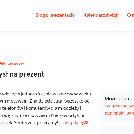
Blog o prezentach
Kalendarz świąt
O 
 Jednorożców
sł na prezent
 wierzy w jednorożce, nie ważne czy w wieku
Możesz sprez
z tym motywem. Znajdziecie tutaj wszystko od
świąteczne
,
wa
do telefonów i komuterów dla młodzieży i
panieński
,
par
mprezę z tymże motywem? Nie zawiodą Cię
steczek. Serdecznie polecamy!
Czytaj dalej