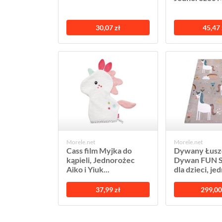
30,07 zł
45,47 
Morele.net
Morele.net
Cass film Myjka do
Dywany Łus
kąpieli, Jednorożec
Dywan FUN 
Aiko i Yiuk...
dla dzieci, jed
37,99 zł
299,00