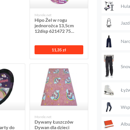
Hula
Morele.net
Hipo Żel w rogu
Jazd
jednorożca 13,5cm
12disp 621472 75...
Narc
11,35 zł
Snow
Łyżw
Wspi
Morele.net
Dywany Łuszczów
Alb
arty do
Dywan dla dzieci