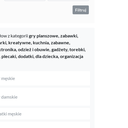
Filtruj
ow z kategorii
gry planszowe,
zabawki,
rki,
kreatywne,
kuchnia,
zabawne,
ktronika,
odzież i obuwie,
gadżety,
torebki,
, plecaki,
dodatki,
dla dziecka,
organizacja
 męskie
 damskie
tki męskie