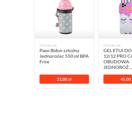
Morele.net
Morele.net
Paso Bidon szkolny
GEL ETUI D
Jednorożec 550 ml BPA
12/12 PRO C
Free
OBUDOWA
JEDNOROŻ..
21,00 zł
45,00 