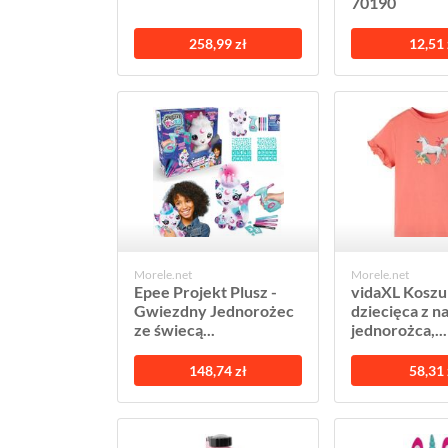
70190
258,99 zł
12,51 
Morele.net
Morele.net
Epee Projekt Plusz -
vidaXL Koszu
Gwiezdny Jednorożec
dziecięca z 
ze świecą...
jednorożca,...
148,74 zł
58,31 