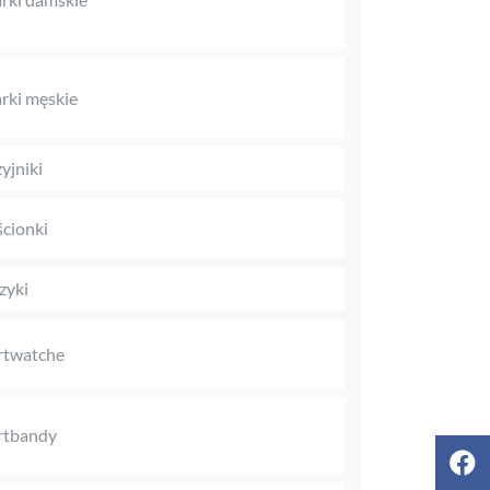
rki męskie
yjniki
ścionki
zyki
rtwatche
rtbandy