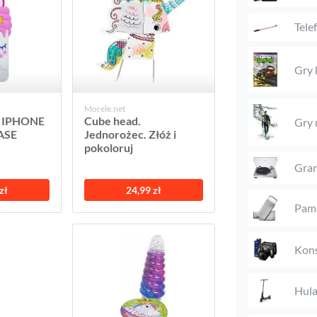
Tele
Gry
Morele.net
O IPHONE
Cube head.
Gry 
ASE
Jednorożec. Złóż i
pokoloruj
.
Gra
zł
24,99 zł
Pami
Kons
Hula