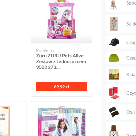
Spód
Suki
Czap
Morele.net
Zuru ZURU Pets Alive
Czap
Zestaw z Jednorożcem
9502 273...
Książ
89,99 zł
Czyt
Etui
Zega