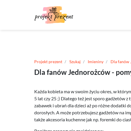
Projekt prezent
Szukaj
Imieniny
Dla fanów
Dla fanów Jednorożców - pomy
Każda kobieta ma w swoim życiu okres, w którym
5 lat czy 25 ;) Dlatego też jest sporo gadżetów 
zabawek i ubrań dla dzieci aż po różne dodatki 
dorosłych. A może potrzebujesz gadżetów na i
także akcesoria kuchenne jak np. foremki do cia
Poniższe propozycje znajdziesz na: