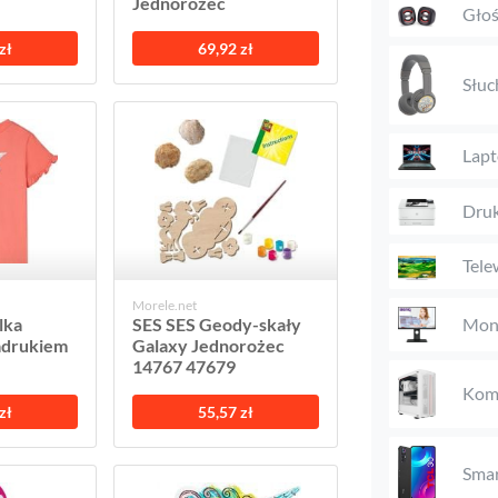
Jednorożec
Głoś
zł
69,92 zł
Słuc
Lap
Druk
Tele
Morele.net
Mon
lka
SES SES Geody-skały
nadrukiem
Galaxy Jednorożec
14767 47679
Komp
zł
55,57 zł
Smar