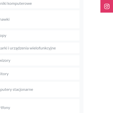
niki komputerowe
hawki
topy
arki i urządzenia wielofunkcyjne
wizory
itory
utery stacjonarne
tfony