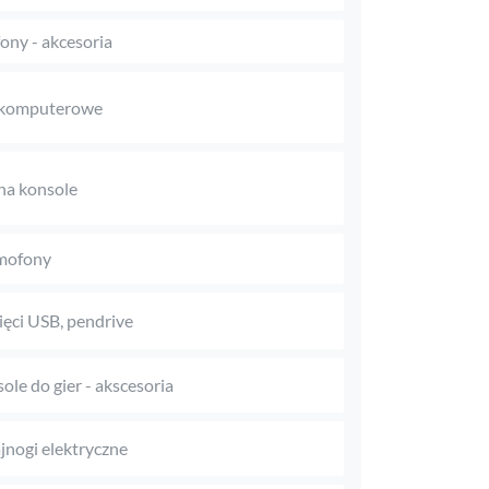
fony - akcesoria
 komputerowe
na konsole
mofony
ęci USB, pendrive
ole do gier - akscesoria
jnogi elektryczne