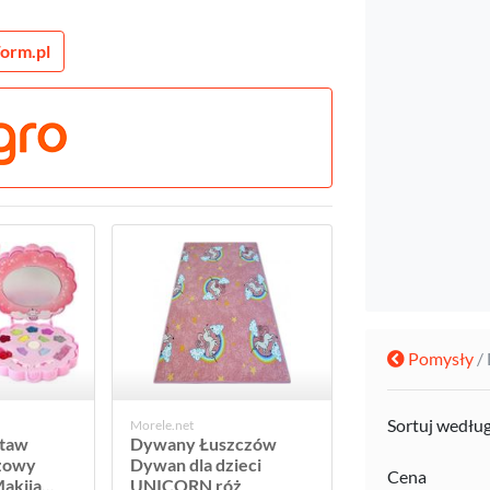
orm.pl
Pomysły
/
Sortuj wedłu
Morele.net
staw
Dywany Łuszczów
óżowy
Dywan dla dzieci
Cena
kija...
UNICORN róż