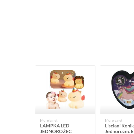
Morele.net
Morele.net
LAMPKA LED
Lisciani Konik
JEDNOROŻEC
Jednorożec k