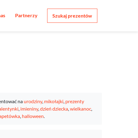
nas
Partnerzy
Szukaj prezentów
entować na
urodziny
,
mikołajki
,
prezenty
lentynki
,
imieniny
,
dzień dziecka
,
wielkanoc
,
apetówka
,
halloween
.