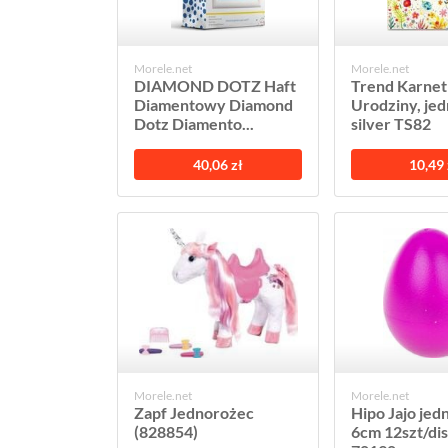
Morele.net
Morele.net
DIAMOND DOTZ Haft
Trend Karnet
Diamentowy Diamond
Urodziny, je
Dotz Diamento...
silver TS82
40,06 zł
10,49 
Morele.net
Morele.net
Zapf Jednorożec
Hipo Jajo jed
(828854)
6cm 12szt/di