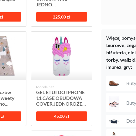
JEDNO...
zł
225,00 zł
Więcej pomysł
biurowe,
zega
biżuteria,
ele
torby, walizki
imprez,
gry:
Buty
Morele.net
zczów
GEL ETUI DO IPHONE
Sweety
11 CASE OBUDOWA
Buty
no...
COVER JEDNOROŻE...
 zł
45,00 zł
Doda