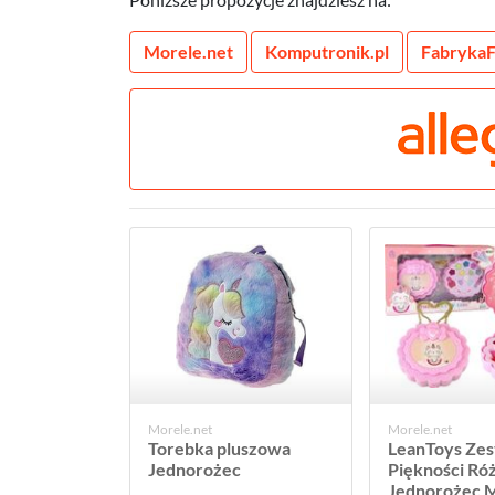
Morele.net
Komputronik.pl
FabrykaF
Morele.net
Morele.net
Torebka pluszowa
LeanToys Ze
Jednorożec
Piękności R
Jednorożec Ma