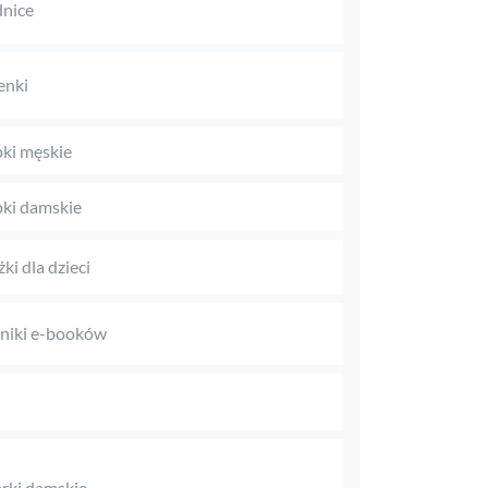
nice
enki
ki męskie
ki damskie
ki dla dzieci
niki e-booków
rki damskie