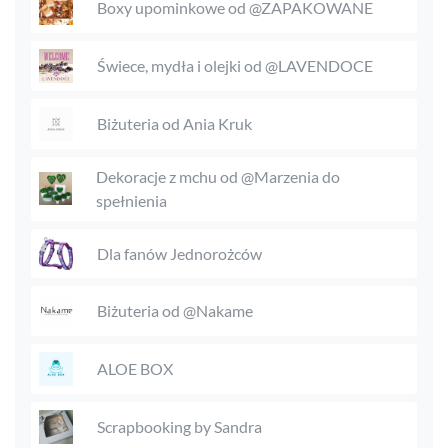
Boxy upominkowe od @ZAPAKOWANE
Świece, mydła i olejki od @LAVENDOCE
Biżuteria od Ania Kruk
Dekoracje z mchu od @Marzenia do
spełnienia
Dla fanów Jednorożców
Biżuteria od @Nakame
ALOE BOX
Scrapbooking by Sandra