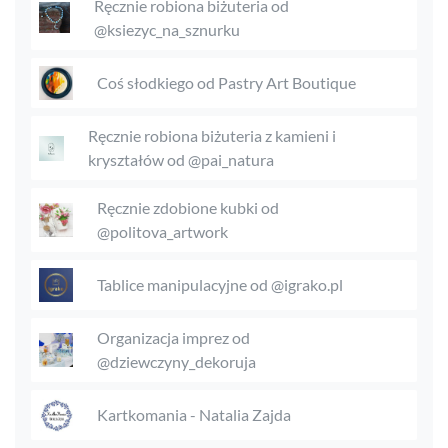
Ręcznie robiona biżuteria od
@ksiezyc_na_sznurku
Coś słodkiego od Pastry Art Boutique
Ręcznie robiona biżuteria z kamieni i
kryształów od @pai_natura
Ręcznie zdobione kubki od
@politova_artwork
Tablice manipulacyjne od @igrako.pl
Organizacja imprez od
@dziewczyny_dekoruja
Kartkomania - Natalia Zajda