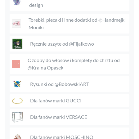
design
Torebki, plecaki i inne dodatki od @Handmejki
Moniki
Ręcznie uszyte od @Fijałkowo
Ozdoby do włosów i komplety do chrztu od
@Kraina Opasek
Rysunki od @BobowskiART
Dla fanów marki GUCCI
Dla fanów marki VERSACE
Dla fanów marki MOSCHINO