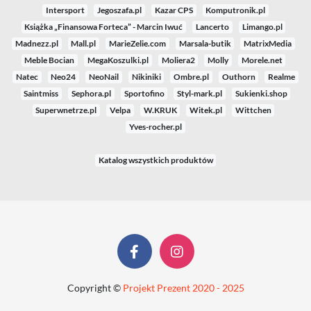
Intersport
Jegoszafa.pl
Kazar CPS
Komputronik.pl
Książka „Finansowa Forteca” - Marcin Iwuć
Lancerto
Limango.pl
Madnezz.pl
Mall.pl
MarieZelie.com
Marsala-butik
MatrixMedia
Meble Bocian
MegaKoszulki.pl
Moliera2
Molly
Morele.net
Natec
Neo24
NeoNail
Nikiniki
Ombre.pl
Outhorn
Realme
Saintmiss
Sephora.pl
Sportofino
Styl-mark.pl
Sukienki.shop
Superwnetrze.pl
Velpa
W.KRUK
Witek.pl
Wittchen
Yves-rocher.pl
Katalog wszystkich produktów
Copyright ©
Projekt Prezent 2020 - 2025