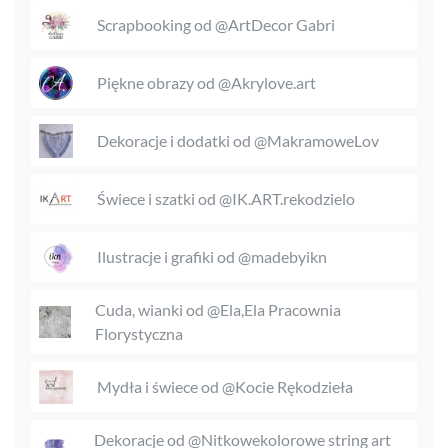
Scrapbooking od @ArtDecor Gabri
Piękne obrazy od @Akrylove.art
Dekoracje i dodatki od @MakramoweLov
Świece i szatki od @IK.ART.rekodzielo
Ilustracje i grafiki od @madebyikn
Cuda, wianki od @Ela,Ela Pracownia
Florystyczna
Mydła i świece od @Kocie Rękodzieła
Dekoracje od @Nitkowekolorowe string art