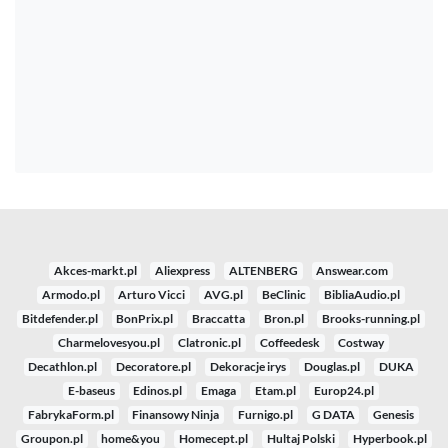
Akces-markt.pl
Aliexpress
ALTENBERG
Answear.com
Armodo.pl
Arturo Vicci
AVG.pl
BeClinic
BibliaAudio.pl
Bitdefender.pl
BonPrix.pl
Braccatta
Bron.pl
Brooks-running.pl
Charmelovesyou.pl
Clatronic.pl
Coffeedesk
Costway
Decathlon.pl
Decoratore.pl
Dekoracje irys
Douglas.pl
DUKA
E-baseus
Edinos.pl
Emaga
Etam.pl
Europ24.pl
FabrykaForm.pl
Finansowy Ninja
Furnigo.pl
G DATA
Genesis
Groupon.pl
home&you
Homecept.pl
Hultaj Polski
Hyperbook.pl