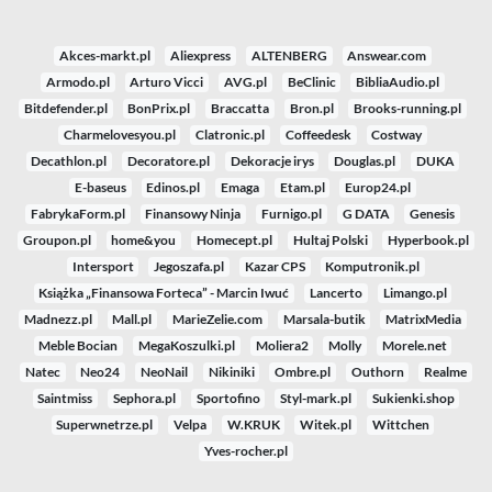
Akces-markt.pl
Aliexpress
ALTENBERG
Answear.com
Armodo.pl
Arturo Vicci
AVG.pl
BeClinic
BibliaAudio.pl
Bitdefender.pl
BonPrix.pl
Braccatta
Bron.pl
Brooks-running.pl
Charmelovesyou.pl
Clatronic.pl
Coffeedesk
Costway
Decathlon.pl
Decoratore.pl
Dekoracje irys
Douglas.pl
DUKA
E-baseus
Edinos.pl
Emaga
Etam.pl
Europ24.pl
FabrykaForm.pl
Finansowy Ninja
Furnigo.pl
G DATA
Genesis
Groupon.pl
home&you
Homecept.pl
Hultaj Polski
Hyperbook.pl
Intersport
Jegoszafa.pl
Kazar CPS
Komputronik.pl
Książka „Finansowa Forteca” - Marcin Iwuć
Lancerto
Limango.pl
Madnezz.pl
Mall.pl
MarieZelie.com
Marsala-butik
MatrixMedia
Meble Bocian
MegaKoszulki.pl
Moliera2
Molly
Morele.net
Natec
Neo24
NeoNail
Nikiniki
Ombre.pl
Outhorn
Realme
Saintmiss
Sephora.pl
Sportofino
Styl-mark.pl
Sukienki.shop
Superwnetrze.pl
Velpa
W.KRUK
Witek.pl
Wittchen
Yves-rocher.pl