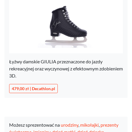
Łyżwy damskie GIULIA przeznaczone do jazdy
rekreacyjnej oraz wyczynowej z efektownym zdobieniem
3D.
479,00 zł | Decathlon.pl
Możesz sprezentować na
urodziny
,
mikołajki
,
prezenty
świąteczne
,
imieniny
,
dzień matki
,
dzień dziecka
,