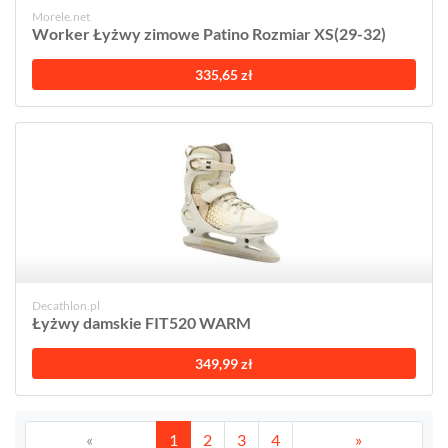
Morele.net
Worker Łyżwy zimowe Patino Rozmiar XS(29-32)
335,65 zł
Decathlon.pl
Łyżwy damskie FIT520 WARM
349,99 zł
«
1
2
3
4
»