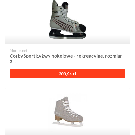
Morele.net
CorbySport Łyżwy hokejowe - rekreacyjne, rozmiar
3...
303,64 zł