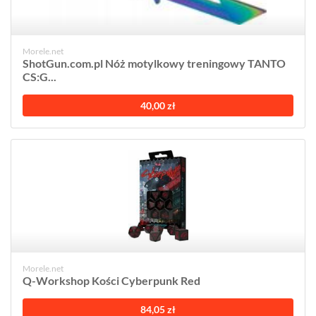
Morele.net
ShotGun.com.pl Nóż motylkowy treningowy TANTO
CS:G...
40,00 zł
Morele.net
Q-Workshop Kości Cyberpunk Red
84,05 zł