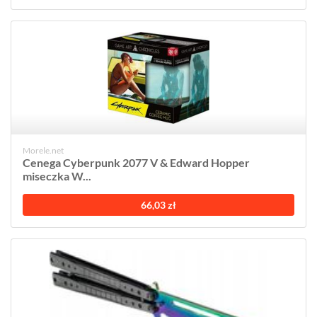
Morele.net
Cenega Cyberpunk 2077 V & Edward Hopper
miseczka W...
66,03 zł