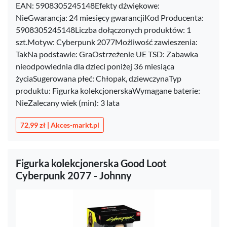
EAN: 5908305245148Efekty dźwiękowe:
NieGwarancja: 24 miesięcy gwarancjiKod Producenta:
5908305245148Liczba dołączonych produktów: 1
szt.Motyw: Cyberpunk 2077Możliwość zawieszenia:
TakNa podstawie: GraOstrzeżenie UE TSD: Zabawka
nieodpowiednia dla dzieci poniżej 36 miesiąca
życiaSugerowana płeć: Chłopak, dziewczynaTyp
produktu: Figurka kolekcjonerskaWymagane baterie:
NieZalecany wiek (min): 3 lata
72,99 zł | Akces-markt.pl
Figurka kolekcjonerska Good Loot
Cyberpunk 2077 - Johnny