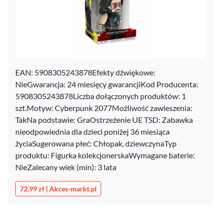
EAN: 5908305243878Efekty dźwiękowe:
NieGwarancja: 24 miesięcy gwarancjiKod Producenta:
5908305243878Liczba dołączonych produktów: 1
szt.Motyw: Cyberpunk 2077Możliwość zawieszenia:
TakNa podstawie: GraOstrzeżenie UE TSD: Zabawka
nieodpowiednia dla dzieci poniżej 36 miesiąca
życiaSugerowana płeć: Chłopak, dziewczynaTyp
produktu: Figurka kolekcjonerskaWymagane baterie:
NieZalecany wiek (min): 3 lata
72,99 zł | Akces-markt.pl