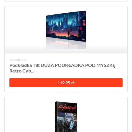
Morele.net
Podkładka Tilt DUŻA PODKŁADKA POD MYSZKĘ
Retro Cyb...
119,95 zł