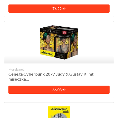
76,22 zł
Morele.net
Cenega Cyberpunk 2077 Judy & Gustav Klimt
miseczka...
66,03 zł