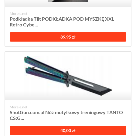
Morele.net
Podkładka Tilt PODKŁADKA POD MYSZKĘ XXL
Retro Cybe...
89,95 zł
Morele.net
ShotGun.com.pl Nóż motylkowy treningowy TANTO
CS:G...
40,00 zł