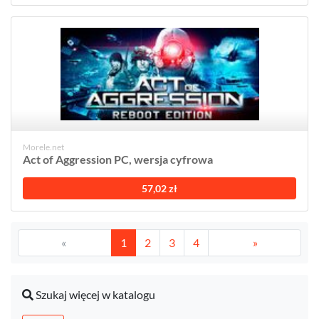
Morele.net
Act of Aggression PC, wersja cyfrowa
57,02 zł
«
1
2
3
4
»
Szukaj więcej w katalogu