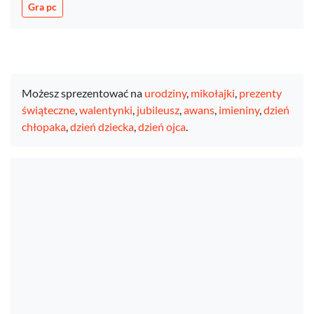
Gra pc
Możesz sprezentować na
urodziny
,
mikołajki
,
prezenty
świąteczne
,
walentynki
,
jubileusz
,
awans
,
imieniny
,
dzień
chłopaka
,
dzień dziecka
,
dzień ojca
.