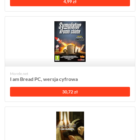
4,99 zł
Morele.net
I am Bread PC, wersja cyfrowa
30,72 zł