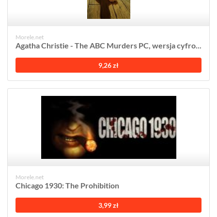
Morele.net
Agatha Christie - The ABC Murders PC, wersja cyfro...
9,26 zł
Morele.net
Chicago 1930: The Prohibition
3,99 zł