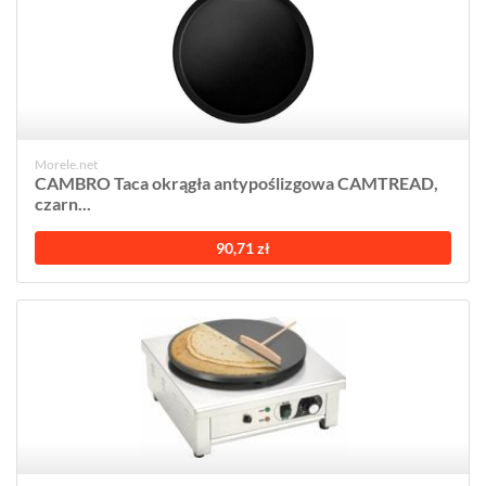
Morele.net
CAMBRO Taca okrągła antypoślizgowa CAMTREAD,
czarn...
90,71 zł