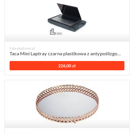
FabrykaForm.pl
Taca Mini Laptray czarna plastikowa z antypoślizgo...
226,00 zł