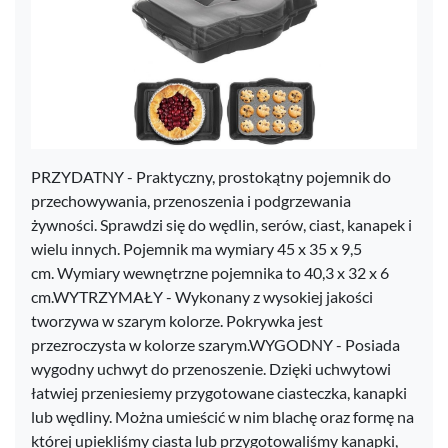
PRZYDATNY - Praktyczny, prostokątny pojemnik do
przechowywania, przenoszenia i podgrzewania
żywności. Sprawdzi się do wędlin, serów, ciast, kanapek i
wielu innych. Pojemnik ma wymiary 45 x 35 x 9,5
cm. Wymiary wewnętrzne pojemnika to 40,3 x 32 x 6
cm.WYTRZYMAŁY - Wykonany z wysokiej jakości
tworzywa w szarym kolorze. Pokrywka jest
przezroczysta w kolorze szarym.WYGODNY - Posiada
wygodny uchwyt do przenoszenie. Dzięki uchwytowi
łatwiej przeniesiemy przygotowane ciasteczka, kanapki
lub wędliny. Można umieścić w nim blachę oraz formę na
której upiekliśmy ciasta lub przygotowaliśmy kanapki,