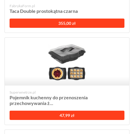
FabrykaForm.pl
Taca Double prostokątna czarna
355,00 zł
Superwnetrze.pl
Pojemnik kuchenny do przenoszenia
przechowywania ż...
47,99 zł