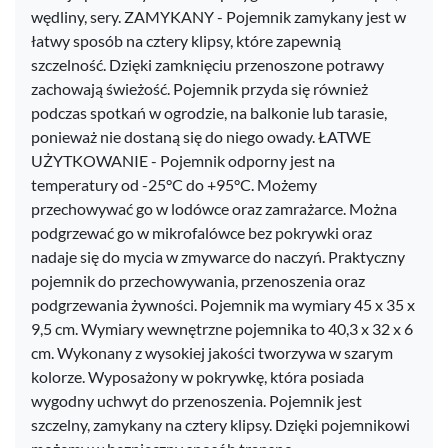
wędliny, sery. ZAMYKANY - Pojemnik zamykany jest w
łatwy sposób na cztery klipsy, które zapewnią
szczelność. Dzięki zamknięciu przenoszone potrawy
zachowają świeżość. Pojemnik przyda się również
podczas spotkań w ogrodzie, na balkonie lub tarasie,
ponieważ nie dostaną się do niego owady. ŁATWE
UŻYTKOWANIE - Pojemnik odporny jest na
temperatury od -25°C do +95°C. Możemy
przechowywać go w lodówce oraz zamrażarce. Można
podgrzewać go w mikrofalówce bez pokrywki oraz
nadaje się do mycia w zmywarce do naczyń. Praktyczny
pojemnik do przechowywania, przenoszenia oraz
podgrzewania żywności. Pojemnik ma wymiary 45 x 35 x
9,5 cm. Wymiary wewnętrzne pojemnika to 40,3 x 32 x 6
cm. Wykonany z wysokiej jakości tworzywa w szarym
kolorze. Wyposażony w pokrywkę, która posiada
wygodny uchwyt do przenoszenia. Pojemnik jest
szczelny, zamykany na cztery klipsy. Dzięki pojemnikowi