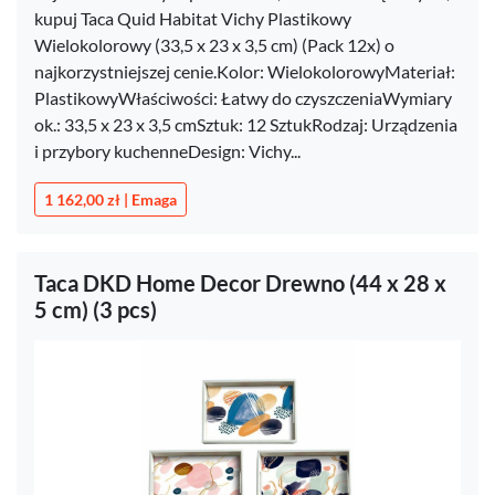
kupuj Taca Quid Habitat Vichy Plastikowy
Wielokolorowy (33,5 x 23 x 3,5 cm) (Pack 12x) o
najkorzystniejszej cenie.Kolor: WielokolorowyMateriał:
PlastikowyWłaściwości: Łatwy do czyszczeniaWymiary
ok.: 33,5 x 23 x 3,5 cmSztuk: 12 SztukRodzaj: Urządzenia
i przybory kuchenneDesign: Vichy...
1 162,00 zł | Emaga
Taca DKD Home Decor Drewno (44 x 28 x
5 cm) (3 pcs)