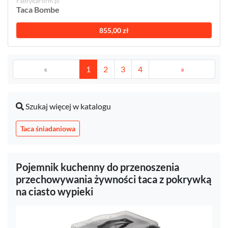
FabrykaForm.pl
Taca Bombe
855,00 zł
«
1
2
3
4
»
Szukaj więcej w katalogu
Taca śniadaniowa
Pojemnik kuchenny do przenoszenia
przechowywania żywności taca z pokrywką
na ciasto wypieki