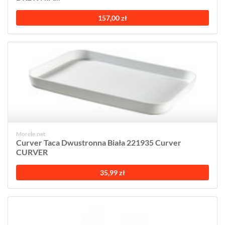
157,00 zł
Morele.net
Curver Taca Dwustronna Biała 221935 Curver
CURVER
35,99 zł