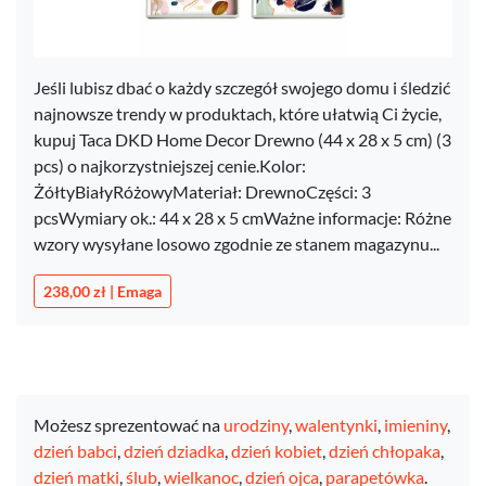
Jeśli lubisz dbać o każdy szczegół swojego domu i śledzić
najnowsze trendy w produktach, które ułatwią Ci życie,
kupuj Taca DKD Home Decor Drewno (44 x 28 x 5 cm) (3
pcs) o najkorzystniejszej cenie.Kolor:
ŻółtyBiałyRóżowyMateriał: DrewnoCzęści: 3
pcsWymiary ok.: 44 x 28 x 5 cmWażne informacje: Różne
wzory wysyłane losowo zgodnie ze stanem magazynu...
238,00 zł | Emaga
Możesz sprezentować na
urodziny
,
walentynki
,
imieniny
,
dzień babci
,
dzień dziadka
,
dzień kobiet
,
dzień chłopaka
,
dzień matki
,
ślub
,
wielkanoc
,
dzień ojca
,
parapetówka
.