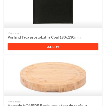
Morele.net
Porland Taca prostokątna Coal 180x130mm
33,83 zł
Morele.net
Homede HOMEDE Bambusowa taca do serów z