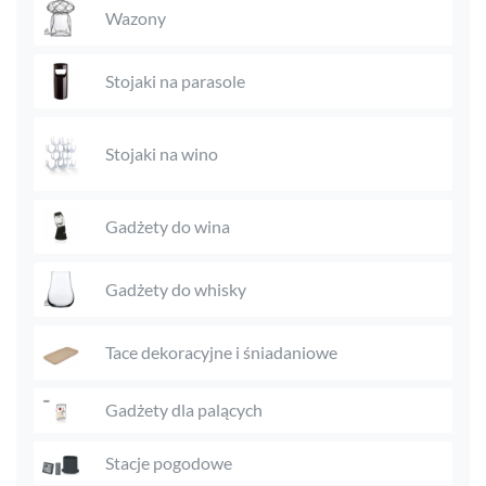
Wazony
Stojaki na parasole
Stojaki na wino
Gadżety do wina
Gadżety do whisky
Tace dekoracyjne i śniadaniowe
Gadżety dla palących
Stacje pogodowe