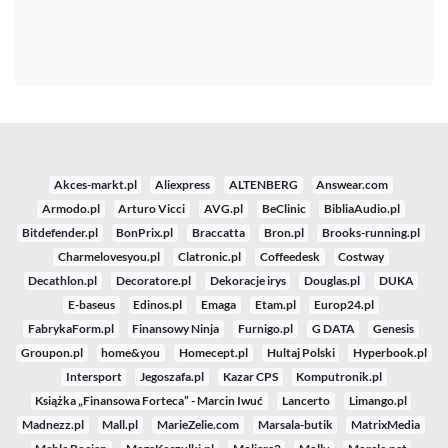
Akces-markt.pl
Aliexpress
ALTENBERG
Answear.com
Armodo.pl
Arturo Vicci
AVG.pl
BeClinic
BibliaAudio.pl
Bitdefender.pl
BonPrix.pl
Braccatta
Bron.pl
Brooks-running.pl
Charmelovesyou.pl
Clatronic.pl
Coffeedesk
Costway
Decathlon.pl
Decoratore.pl
Dekoracje irys
Douglas.pl
DUKA
E-baseus
Edinos.pl
Emaga
Etam.pl
Europ24.pl
FabrykaForm.pl
Finansowy Ninja
Furnigo.pl
G DATA
Genesis
Groupon.pl
home&you
Homecept.pl
Hultaj Polski
Hyperbook.pl
Intersport
Jegoszafa.pl
Kazar CPS
Komputronik.pl
Książka „Finansowa Forteca” - Marcin Iwuć
Lancerto
Limango.pl
Madnezz.pl
Mall.pl
MarieZelie.com
Marsala-butik
MatrixMedia