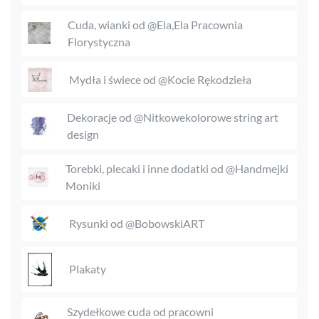
Cuda, wianki od @Ela,Ela Pracownia
Florystyczna
Mydła i świece od @Kocie Rękodzieła
Dekoracje od @Nitkowekolorowe string art
design
Torebki, plecaki i inne dodatki od @Handmejki
Moniki
Rysunki od @BobowskiART
Plakaty
Szydełkowe cuda od pracowni