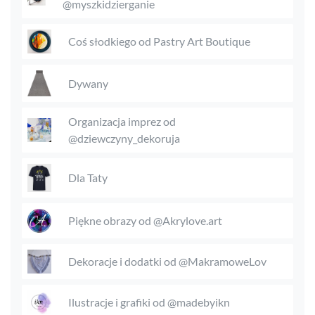
@myszkidzierganie
Coś słodkiego od Pastry Art Boutique
Dywany
Organizacja imprez od
@dziewczyny_dekoruja
Dla Taty
Piękne obrazy od @Akrylove.art
Dekoracje i dodatki od @MakramoweLov
Ilustracje i grafiki od @madebyikn