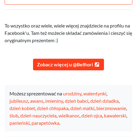
To wszystko oraz wiele, wiele więcej znajdziecie na profilu na
Facebook'u. Tam też możecie składać zamówienia i cieszyć się
oryginalnym prezentem :)
Zobacz więcej u @Belfiori
Możesz sprezentować na
urodziny
,
walentynki
,
jubileusz
,
awans
,
imieniny
,
dzień babci
,
dzień dziadka
,
dzień kobiet
,
dzień chłopaka
,
dzień matki
,
bierzmowanie
,
ślub
,
dzień nauczyciela
,
wielkanoc
,
dzień ojca
,
kawalerski
,
panieński
,
parapetówka
.