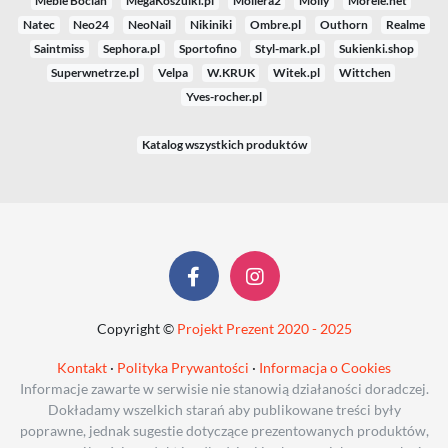
Meble Bocian
MegaKoszulki.pl
Moliera2
Molly
Morele.net
Natec
Neo24
NeoNail
Nikiniki
Ombre.pl
Outhorn
Realme
Saintmiss
Sephora.pl
Sportofino
Styl-mark.pl
Sukienki.shop
Superwnetrze.pl
Velpa
W.KRUK
Witek.pl
Wittchen
Yves-rocher.pl
Katalog wszystkich produktów
Copyright ©
Projekt Prezent 2020 - 2025
Kontakt
·
Polityka Prywantości
·
Informacja o Cookies
Informacje zawarte w serwisie nie stanowią działaności doradczej.
Dokładamy wszelkich starań aby publikowane treści były
poprawne, jednak sugestie dotyczące prezentowanych produktów,