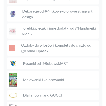
Dekoracje od @Nitkowekolorowe string art
design
Torebki, plecaki i inne dodatki od @Handmejki
Moniki
Ozdoby do włosów i komplety do chrztu od
@Kraina Opasek
Rysunki od @BobowskiART
Malowanki i kolorowanki
Dla fanów marki GUCCI