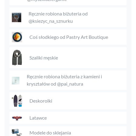
Ręcznie robiona biżuteria od
@ksiezyc_na_sznurku
Coś słodkiego od Pastry Art Boutique
Szaliki męskie
Ręcznie robiona biżuteria z kamieni i
kryształów od @pai_natura
Deskorolki
Latawce
Modele do sklejania