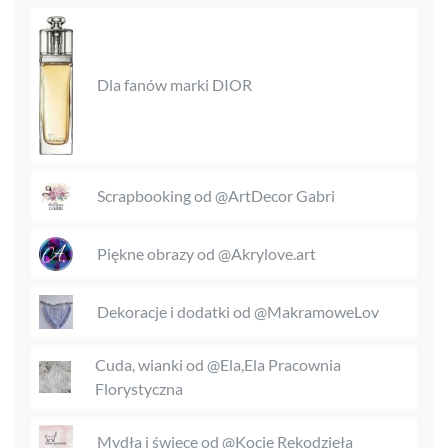
Dla fanów marki DIOR
Scrapbooking od @ArtDecor Gabri
Piękne obrazy od @Akrylove.art
Dekoracje i dodatki od @MakramoweLov
Cuda, wianki od @Ela,Ela Pracownia
Florystyczna
Mydła i świece od @Kocie Rękodzieła