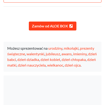
Zamów od ALOE BOX
Możesz sprezentować na
urodziny
,
mikołajki
,
prezenty
świąteczne
,
walentynki
,
jubileusz
,
awans
,
imieniny
,
dzień
babci
,
dzień dziadka
,
dzień kobiet
,
dzień chłopaka
,
dzień
matki
,
dzień nauczyciela
,
wielkanoc
,
dzień ojca
.