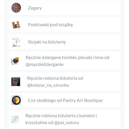
Zegary
Podstawki pod książkę
Stojaki na biżuterię
Ręcznie dziergane torebki, plecaki i inne od
@myszkidzierganie
Ręcznie robiona biżuteria od
@ksiezyc_na_sznurku
Coś słodkiego od Pastry Art Boutique
Ręcznie robiona biżuteria z kamieni i
kryształów od @pai_natura