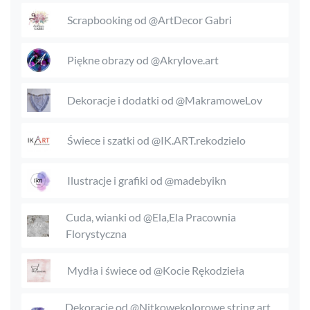
Scrapbooking od @ArtDecor Gabri
Piękne obrazy od @Akrylove.art
Dekoracje i dodatki od @MakramoweLov
Świece i szatki od @IK.ART.rekodzielo
Ilustracje i grafiki od @madebyikn
Cuda, wianki od @Ela,Ela Pracownia
Florystyczna
Mydła i świece od @Kocie Rękodzieła
Dekoracje od @Nitkowekolorowe string art