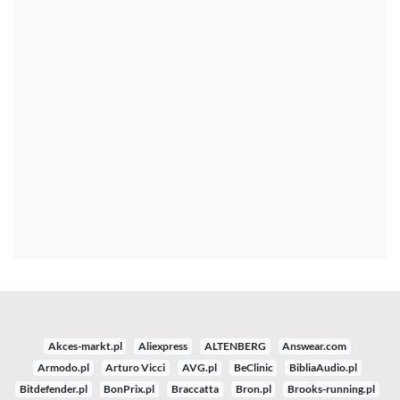
Akces-markt.pl
Aliexpress
ALTENBERG
Answear.com
Armodo.pl
Arturo Vicci
AVG.pl
BeClinic
BibliaAudio.pl
Bitdefender.pl
BonPrix.pl
Braccatta
Bron.pl
Brooks-running.pl