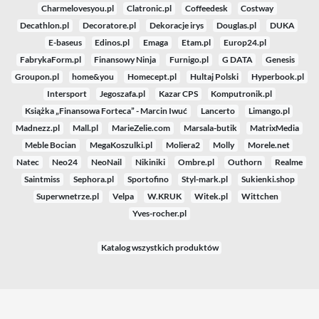
Charmelovesyou.pl
Clatronic.pl
Coffeedesk
Costway
Decathlon.pl
Decoratore.pl
Dekoracje irys
Douglas.pl
DUKA
E-baseus
Edinos.pl
Emaga
Etam.pl
Europ24.pl
FabrykaForm.pl
Finansowy Ninja
Furnigo.pl
G DATA
Genesis
Groupon.pl
home&you
Homecept.pl
Hultaj Polski
Hyperbook.pl
Intersport
Jegoszafa.pl
Kazar CPS
Komputronik.pl
Książka „Finansowa Forteca” - Marcin Iwuć
Lancerto
Limango.pl
Madnezz.pl
Mall.pl
MarieZelie.com
Marsala-butik
MatrixMedia
Meble Bocian
MegaKoszulki.pl
Moliera2
Molly
Morele.net
Natec
Neo24
NeoNail
Nikiniki
Ombre.pl
Outhorn
Realme
Saintmiss
Sephora.pl
Sportofino
Styl-mark.pl
Sukienki.shop
Superwnetrze.pl
Velpa
W.KRUK
Witek.pl
Wittchen
Yves-rocher.pl
Katalog wszystkich produktów