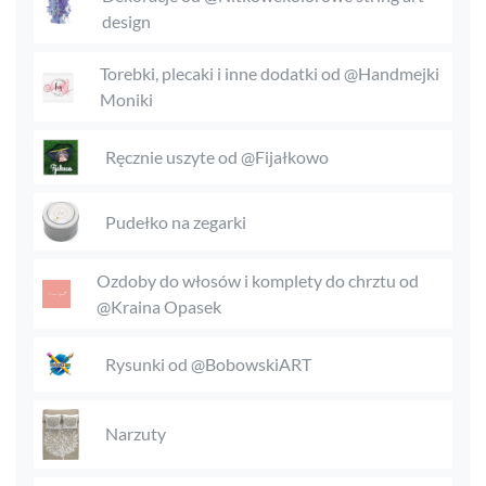
design
Torebki, plecaki i inne dodatki od @Handmejki
Moniki
Ręcznie uszyte od @Fijałkowo
Pudełko na zegarki
Ozdoby do włosów i komplety do chrztu od
@Kraina Opasek
Rysunki od @BobowskiART
Narzuty