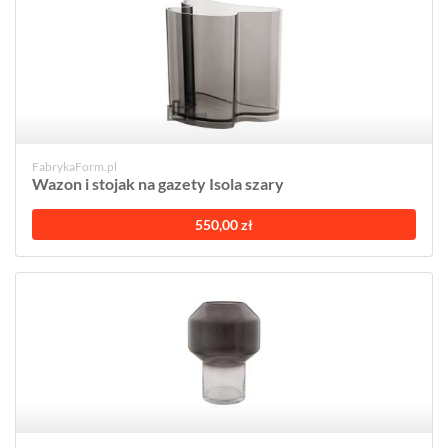
FabrykaForm.pl
Wazon i stojak na gazety Isola szary
550,00 zł