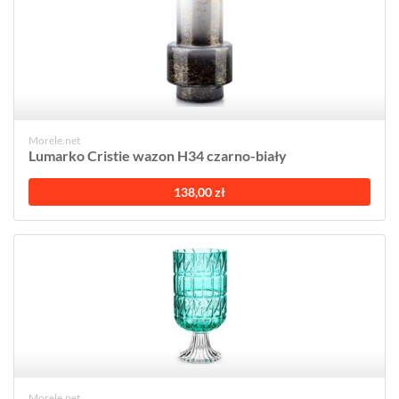
Morele.net
Lumarko Cristie wazon H34 czarno-biały
138,00 zł
Morele.net