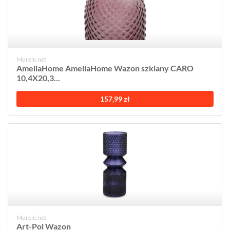
Morele.net
AmeliaHome AmeliaHome Wazon szklany CARO
10,4X20,3...
157,99 zł
Morele.net
Art-Pol Wazon