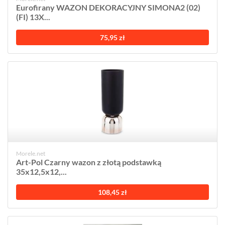
Eurofirany WAZON DEKORACYJNY SIMONA2 (02)
(FI) 13X...
75,95 zł
Morele.net
Art-Pol Czarny wazon z złotą podstawką
35x12,5x12,...
108,45 zł