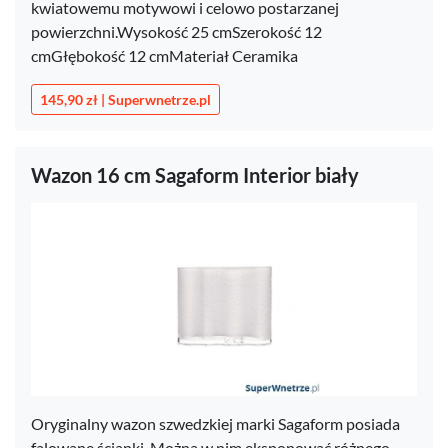
kwiatowemu motywowi i celowo postarzanej
powierzchni.Wysokość 25 cmSzerokość 12
cmGłębokość 12 cmMateriał Ceramika
145,90 zł | Superwnetrze.pl
Wazon 16 cm Sagaform Interior biały
Oryginalny wazon szwedzkiej marki Sagaform posiada
falowane ścianki. Można w nim eksponować różnego