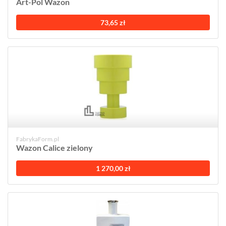
Art-Pol Wazon
73,65 zł
FabrykaForm.pl
Wazon Calice zielony
1 270,00 zł