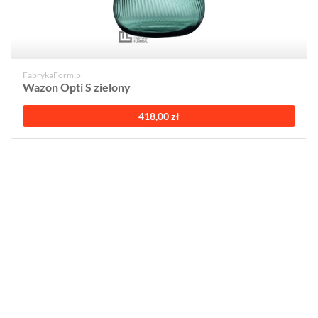
FabrykaForm.pl
Wazon Opti S zielony
418,00 zł