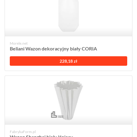
Morele.net
Beliani Wazon dekoracyjny biały CORIA
228,18 zł
FabrykaForm.pl
Wazon Shanghai biały lśniący