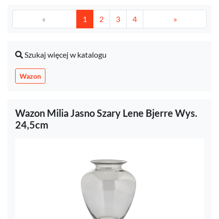
«
1
2
3
4
»
Szukaj więcej w katalogu
Wazon
Wazon Milia Jasno Szary Lene Bjerre Wys.
24,5cm