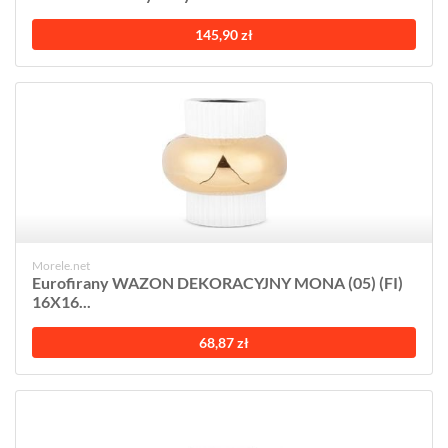
145,90 zł
Morele.net
Eurofirany WAZON DEKORACYJNY MONA (05) (FI)
16X16...
68,87 zł