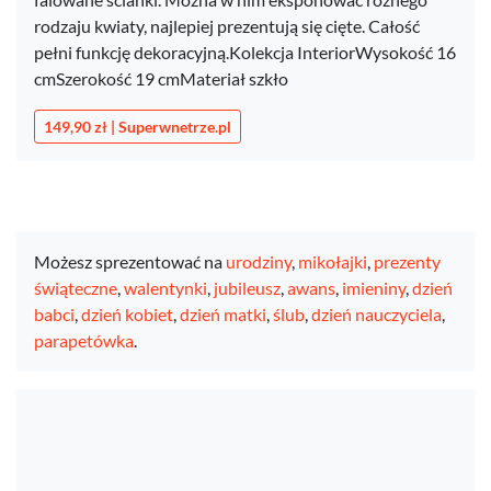
rodzaju kwiaty, najlepiej prezentują się cięte. Całość
pełni funkcję dekoracyjną.Kolekcja InteriorWysokość 16
cmSzerokość 19 cmMateriał szkło
149,90 zł | Superwnetrze.pl
Możesz sprezentować na
urodziny
,
mikołajki
,
prezenty
świąteczne
,
walentynki
,
jubileusz
,
awans
,
imieniny
,
dzień
babci
,
dzień kobiet
,
dzień matki
,
ślub
,
dzień nauczyciela
,
parapetówka
.