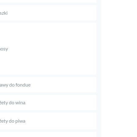
szki
mosy
awy do fondue
ety do wina
ety do piwa