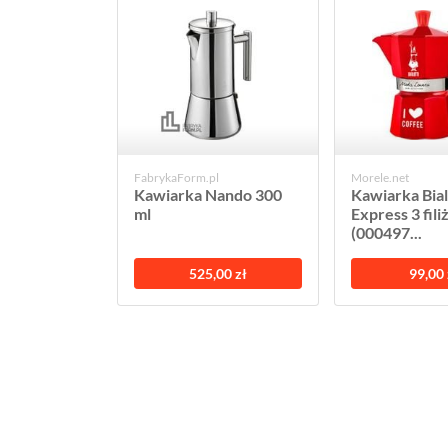
FabrykaForm.pl
Morele.net
Kawiarka Nando 300
Kawiarka Bia
ml
Express 3 fili
(000497...
525,00 zł
99,00 