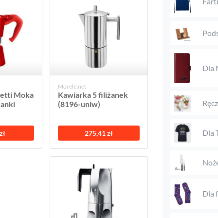
Fart
Pods
Dla
Morele.net
letti Moka
Kawiarka 5 filiżanek
Ręcz
żanki
(8196-uniw)
Dla 
zł
275,41 zł
Noż
Dla 