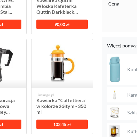
ECOTEC
Kawiarka Quttin
Cena
umbia
Włoska Kafeterka
tal...
Quttin Darkblack...
zł
90,00 zł
Więcej pomysł
Kub
Kara
Limango.pl
oracja
Kawiarka "Caffettiera"
iowa
w kolorze żółtym - 350
ey...
ml
Szkl
zł
103,45 zł
Kufl