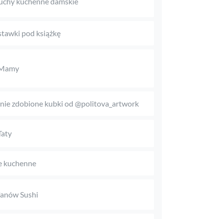
uchy kuchenne damskie
tawki pod książkę
 Mamy
nie zdobione kubki od @politova_artwork
Taty
e kuchenne
fanów Sushi