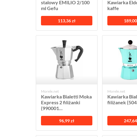
stalowy EMILIO 2/100
Kawiarka El
ml Gefu
kaffe
113,36 zł
189,00
Morele.net
Morele.net
Kawiarka Bialetti Moka
Kawiarka Bial
Express 2 filiżanki
filiżanek (504
(990001...
96,99 zł
247,64