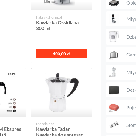
Opie
FabrykaForm.pl
Młyn
Kawiarka Ossidiana
300 ml
Dzb
400,00 zł
Garn
Młyn
Desk
Poje
Morele.net
Słom
M Ekspres
Kawiarka Tadar
 (9
Kawiarka do espresso