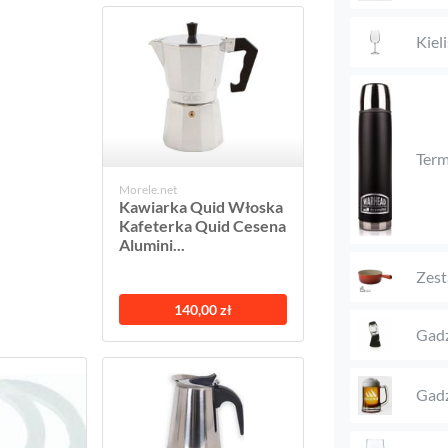
Kieli
Ter
Morele.net
Kawiarka Quid Włoska
Kafeterka Quid Cesena
Alumini...
Zest
140,00 zł
Gadż
Gadż