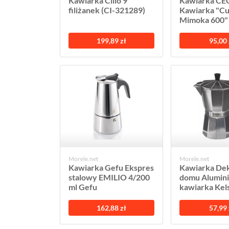
Kawiarka Cilio 9
Kawiarka C
filiżanek (CI-321289)
Kawiarka "C
Mimoka 600" S
199,89 zł
95,00 
Morele.net
Morele.net
Kawiarka Gefu Ekspres
Kawiarka Dek
stalowy EMILIO 4/200
domu Alumin
ml Gefu
kawiarka Kels
162,88 zł
57,99 