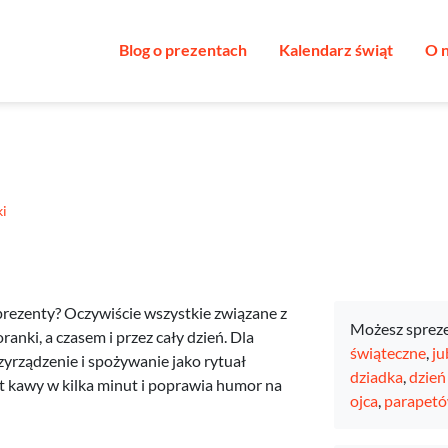
Blog o prezentach
Kalendarz świąt
O 
i
 prezenty? Oczywiście wszystkie związane z
Możesz sprez
ranki, a czasem i przez cały dzień. Dla
świąteczne
,
ju
zyrządzenie i spożywanie jako rytuał
dziadka
,
dzień
 kawy w kilka minut i poprawia humor na
ojca
,
parapet