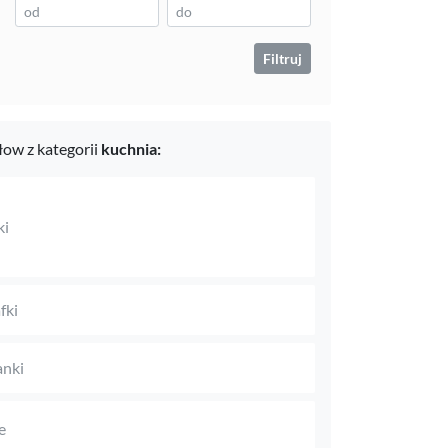
Filtruj
ow z kategorii
kuchnia:
ki
fki
anki
e