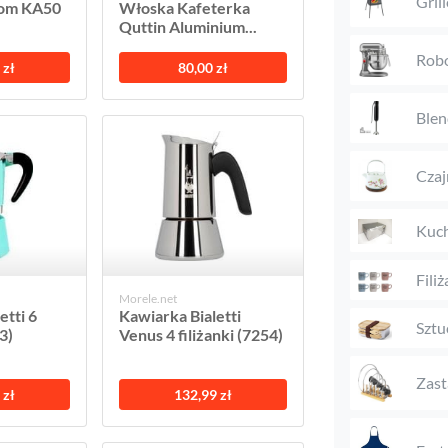
Gril
dom KA50
Włoska Kafeterka
Quttin Aluminium...
Rob
 zł
80,00 zł
Blen
Czaj
Kuch
Filiż
Morele.net
etti 6
Kawiarka Bialetti
Sztu
3)
Venus 4 filiżanki (7254)
Zast
 zł
132,99 zł