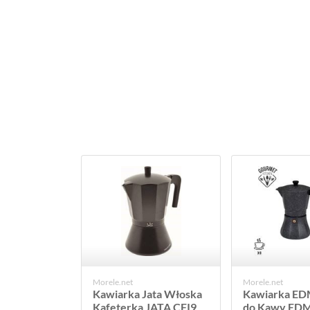
Morele.net
Morele.net
Kawiarka Jata Włoska
Kawiarka ED
Kafeterka JATA CFI9
do Kawy EDM