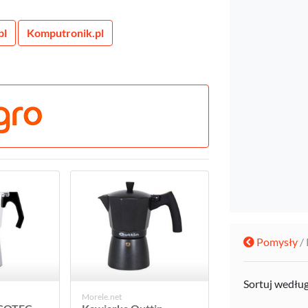
pl
Komputronik.pl
Pomysły
/
Sortuj wedłu
Morele.net