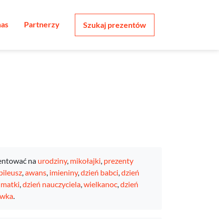
nas
Partnerzy
Szukaj prezentów
entować na
urodziny
,
mikołajki
,
prezenty
bileusz
,
awans
,
imieniny
,
dzień babci
,
dzień
 matki
,
dzień nauczyciela
,
wielkanoc
,
dzień
ówka
.