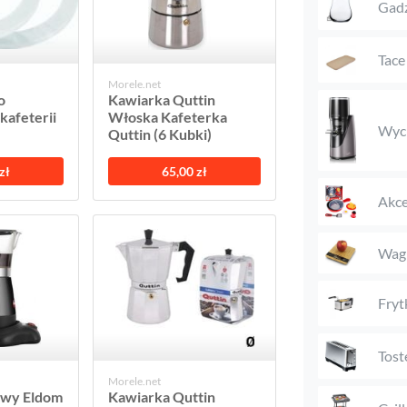
Gadż
Tace
Morele.net
o
Kawiarka Quttin
kafeterii
Włoska Kafeterka
Wyci
Quttin (6 Kubki)
zł
65,00 zł
Akce
Wag
Fryt
Tost
Morele.net
awy Eldom
Kawiarka Quttin