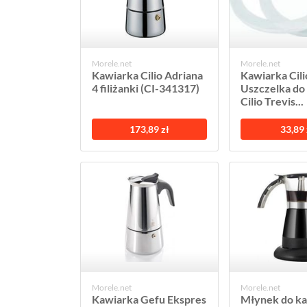
Morele.net
Morele.net
Kawiarka Cilio Adriana
Kawiarka Cili
4 filiżanki (CI-341317)
Uszczelka do 
Cilio Trevis...
173,89 zł
33,89 
Morele.net
Morele.net
Kawiarka Gefu Ekspres
Młynek do k