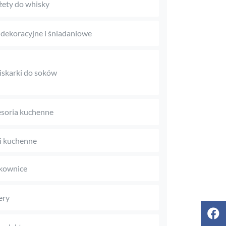
ety do whisky
 dekoracyjne i śniadaniowe
skarki do soków
soria kuchenne
i kuchenne
kownice
ery