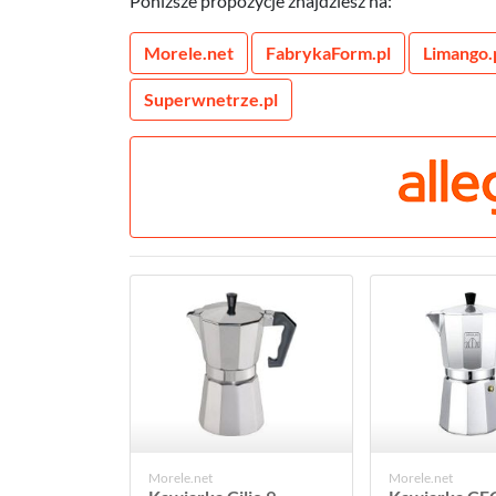
Poniższe propozycje znajdziesz na:
Morele.net
FabrykaForm.pl
Limango.
Superwnetrze.pl
Morele.net
Morele.net