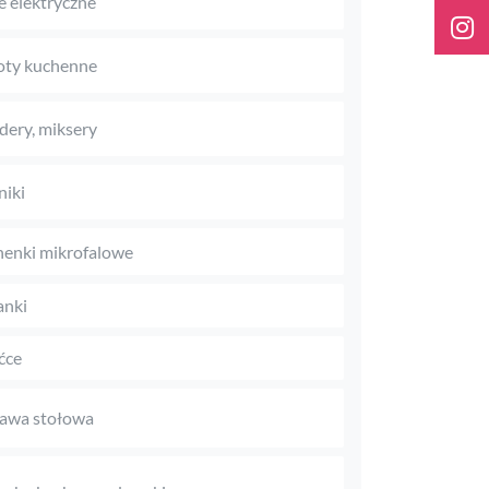
le elektryczne
oty kuchenne
dery, miksery
niki
enki mikrofalowe
anki
ćce
awa stołowa