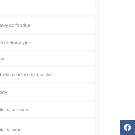
awy do fondue
rki dekoracyjne
py
tułki na biżuterię damskie
ony
aki na parasole
aki na wino