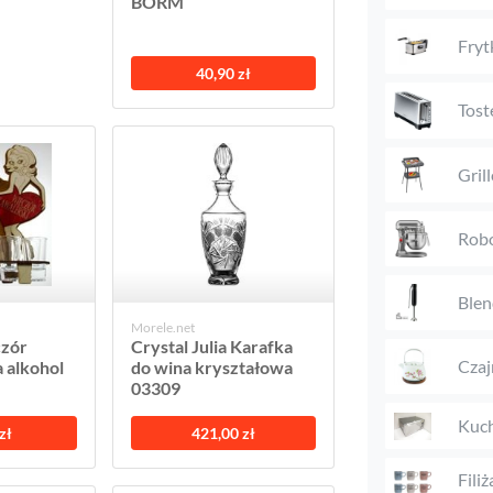
BORM
Fryt
40,90 zł
Tost
Gril
Rob
Blen
Morele.net
czór
Crystal Julia Karafka
Czaj
 alkohol
do wina kryształowa
03309
Kuch
zł
421,00 zł
Filiż