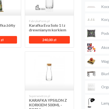
Koc
Kocy
FabrykaForm.pl
fka żółty
Karafka Eva Solo 1 l z
drewnianym korkiem
Podu
 zł
240,00 zł
Akce
Wag
Biur
Orga
Superwnetrze.pl
KARAFKA YPSILON Z
Lam
KORKIEM 500ML -