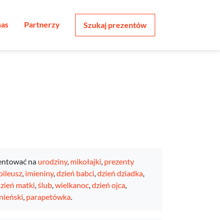
nas
Partnerzy
Szukaj prezentów
entować na
urodziny
,
mikołajki
,
prezenty
bileusz
,
imieniny
,
dzień babci
,
dzień dziadka
,
zień matki
,
ślub
,
wielkanoc
,
dzień ojca
,
nieński
,
parapetówka
.