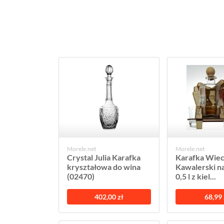
Morele.net
Morele.net
Crystal Julia Karafka
Karafka Wie
kryształowa do wina
Kawalerski na
(02470)
0,5 l z kiel...
402,00 zł
68,99 