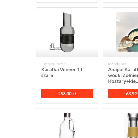
FabrykaForm.pl
Morele.net
Karafka Veneer 1 l
Anapol Karafk
szara
wódki Żołnie
Koszary+kie..
253,00 zł
68,99 