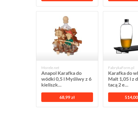
Morele.net
FabrykaForm.pl
Anapol Karafka do
Karafka do w
wódki 0,5 l Myśliwy z 6
Malt 1,05 l z
kieliszk...
tacą 2 e...
68,99 zł
514,00