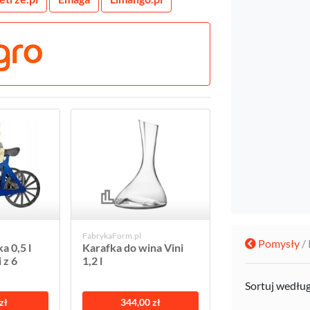
FabrykaForm.pl
Pomysły
/
a 0,5 l
Karafka do wina Vini
 z 6
1,2 l
Sortuj wedłu
zł
344,00 zł