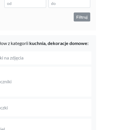
Filtruj
ow z kategorii
kuchnia,
dekoracje domowe:
i na zdjęcia
czniki
czki
iel