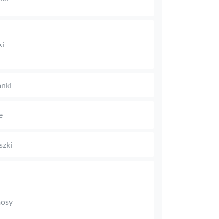
ki
anki
e
szki
mosy