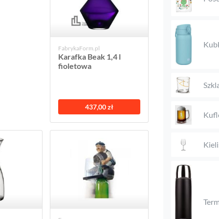
Kub
FabrykaForm.pl
Karafka Beak 1,4 l
fioletowa
Szkl
437,00 zł
Kufl
Kieli
Ter