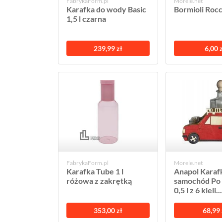
FabrykaForm.pl
Morele.net
Karafka do wody Basic
Bormioli Roc
1,5 l czarna
239,99 zł
6,00 
FabrykaForm.pl
Morele.net
Karafka Tube 1 l
Anapol Karaf
różowa z zakrętką
samochód Po
0,5 l z 6 kieli...
353,00 zł
68,99 