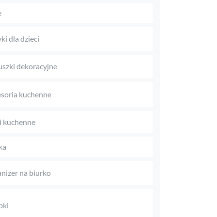
e
ki dla dzieci
szki dekoracyjne
soria kuchenne
i kuchenne
ka
nizer na biurko
pki