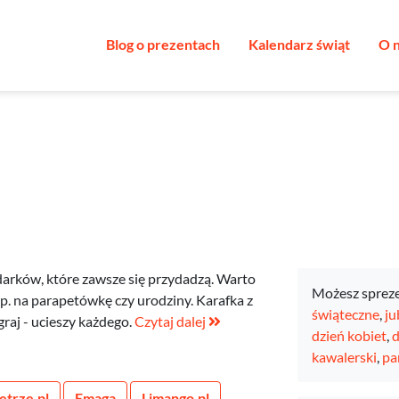
Blog o prezentach
Kalendarz świąt
O 
darków, które zawsze się przydadzą. Warto
Możesz sprez
p. na parapetówkę czy urodziny. Karafka z
świąteczne
,
ju
raj - ucieszy każdego.
Czytaj dalej
dzień kobiet
,
d
kawalerski
,
pa
trze.pl
Emaga
Limango.pl