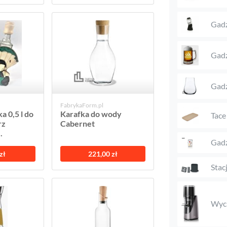
Gadż
Gadż
Gadż
FabrykaForm.pl
a 0,5 l do
Karafka do wody
Tace
rz
Cabernet
.
Gadż
zł
221,00 zł
Stac
Wyci