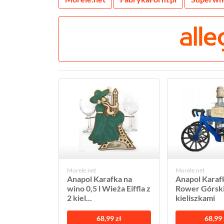
Morele.net
Morele.net
Anapol Karafka na
Anapol Karafk
wino 0,5 l Wieża Eiffla z
Rower Górski
2 kiel...
kieliszkami
68,99 zł
68,99 