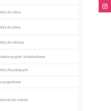
ety do wina
ety do piwa
ety do whisky
 dekoracyjne i śniadaniowe
ety dla palących
je pogodowe
skarki do soków