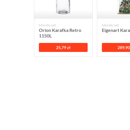
Morele.net
Morele.net
Orion Karafka Retro
Eigenart Kara
1150L
25,79 zł
289,90