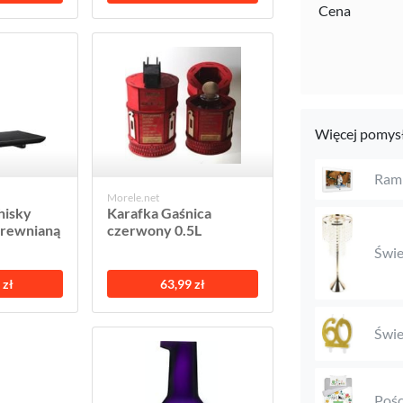
Cena
Więcej pomysł
Ramk
Morele.net
hisky
Karafka Gaśnica
 drewnianą
czerwony 0.5L
Świe
 zł
63,99 zł
Świe
Pośc