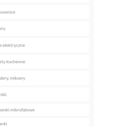
kownice
ery
le elektryczne
oty kuchenne
dery, miksery
niki
enki mikrofalowe
anki