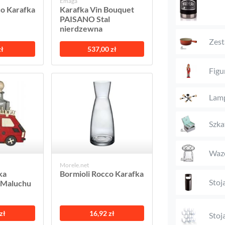
Emaga
co Karafka
Karafka Vin Bouquet
PAISANO Stal
nierdzewna
Zest
zł
537,00 zł
Figu
Lam
Szka
Waz
Morele.net
ka
Bormioli Rocco Karafka
Stoj
 Maluchu
zł
16,92 zł
Stoj