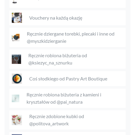
Vouchery na każdą okazję
Ręcznie dziergane torebki, plecaki i inne od
@myszkidzierganie
Ręcznie robiona biżuteria od
@ksiezyc_na_sznurku
Coś słodkiego od Pastry Art Boutique
Ręcznie robiona biżuteria z kamieni i
kryształów od @pai_natura
Ręcznie zdobione kubki od
@politova_artwork