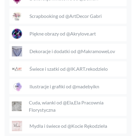
Scrapbooking od @ArtDecor Gabri
Piękne obrazy od @Akrylove.art
Dekoracje i dodatki od @MakramoweLov
Świece i szatki od @IK.ART.rekodzielo
Ilustracje i grafiki od @madebyikn
Cuda, wianki od @Ela,Ela Pracownia
Florystyczna
Mydła i świece od @Kocie Rękodzieła