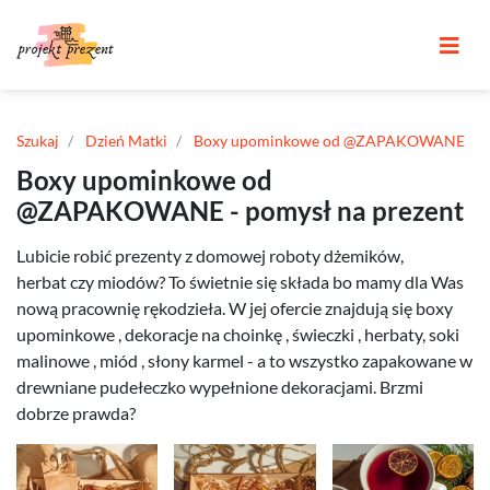
Szukaj
Dzień Matki
Boxy upominkowe od @ZAPAKOWANE
Boxy upominkowe od
@ZAPAKOWANE - pomysł na prezent
Lubicie robić prezenty z domowej roboty dżemików,
herbat czy miodów? To świetnie się składa bo mamy dla Was
nową pracownię rękodzieła. W jej ofercie znajdują się boxy
upominkowe , dekoracje na choinkę , świeczki , herbaty, soki
malinowe , miód , słony karmel - a to wszystko zapakowane w
drewniane pudełeczko wypełnione dekoracjami. Brzmi
dobrze prawda?