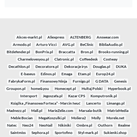
Akces-markt.pl
Aliexpress
ALTENBERG
Answear.com
Armodo.pl
Arturo Vicci
AVG.pl
BeClinic
BibliaAudio.pl
Bitdefender.pl
BonPrix.pl
Braccatta
Bron.pl
Brooks-running.pl
Charmelovesyou.pl
Clatronic.pl
Coffeedesk
Costway
Decathlon.pl
Decoratore.pl
Dekoracje irys
Douglas.pl
DUKA
E-baseus
Edinos.pl
Emaga
Etam.pl
Europ24.pl
FabrykaForm.pl
Finansowy Ninja
Furnigo.pl
G DATA
Genesis
Groupon.pl
home&you
Homecept.pl
Hultaj Polski
Hyperbook.pl
Intersport
Jegoszafa.pl
Kazar CPS
Komputronik.pl
Książka „Finansowa Forteca” - Marcin Iwuć
Lancerto
Limango.pl
Madnezz.pl
Mall.pl
MarieZelie.com
Marsala-butik
MatrixMedia
Meble Bocian
MegaKoszulki.pl
Moliera2
Molly
Morele.net
Natec
Neo24
NeoNail
Nikiniki
Ombre.pl
Outhorn
Realme
Saintmiss
Sephora.pl
Sportofino
Styl-mark.pl
Sukienki.shop