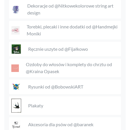
Dekoracje od @Nitkowekolorowe string art
design
Torebki, plecaki i inne dodatki od @Handmejki
Moniki
Ręcznie uszyte od @Fijałkowo
Ozdoby do włosów i komplety do chrztu od
@Kraina Opasek
Rysunki od @BobowskiART
Plakaty
Akcesoria dla psów od @baranek