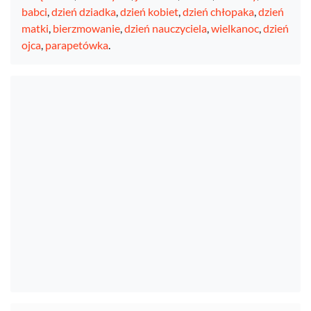
babci
,
dzień dziadka
,
dzień kobiet
,
dzień chłopaka
,
dzień
matki
,
bierzmowanie
,
dzień nauczyciela
,
wielkanoc
,
dzień
ojca
,
parapetówka
.