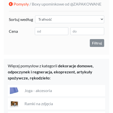
Pomysły
/ Boxy upominkowe od @ZAPAKOWANE
Sortuj według
Cena
Filtruj
Więcej pomysłow z kategorii
dekoracje domowe,
odpoczynek i regneracja,
ekoprezent,
artykuły
spożywcze,
rękodzieło:
Joga - akcesoria
Ramki na zdjęcia