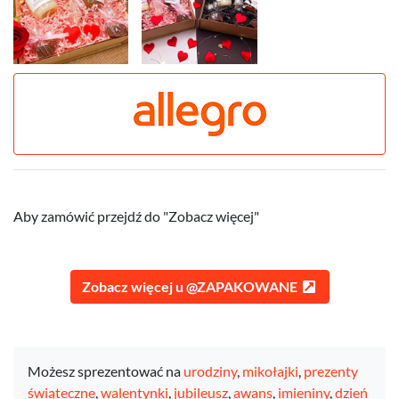
Aby zamówić przejdź do "Zobacz więcej"
Zobacz więcej u @ZAPAKOWANE
Możesz sprezentować na
urodziny
,
mikołajki
,
prezenty
świąteczne
,
walentynki
,
jubileusz
,
awans
,
imieniny
,
dzień