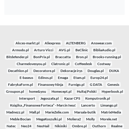
Akces-markt.pl
Aliexpress
ALTENBERG
Answear.com
Armodo.pl
Arturo Vicci
AVG.pl
BeClinic
BibliaAudio.pl
Bitdefender.pl
BonPrix.pl
Braccatta
Bron.pl
Brooks-running.pl
Charmelovesyou.pl
Clatronic.pl
Coffeedesk
Costway
Decathlon.pl
Decoratore.pl
Dekoracje irys
Douglas.pl
DUKA
E-baseus
Edinos.pl
Emaga
Etam.pl
Europ24.pl
FabrykaForm.pl
Finansowy Ninja
Furnigo.pl
G DATA
Genesis
Groupon.pl
home&you
Homecept.pl
Hultaj Polski
Hyperbook.pl
Intersport
Jegoszafa.pl
Kazar CPS
Komputronik.pl
Książka „Finansowa Forteca” - Marcin Iwuć
Lancerto
Limango.pl
Madnezz.pl
Mall.pl
MarieZelie.com
Marsala-butik
MatrixMedia
Meble Bocian
MegaKoszulki.pl
Moliera2
Molly
Morele.net
Natec
Neo24
NeoNail
Nikiniki
Ombre.pl
Outhorn
Realme