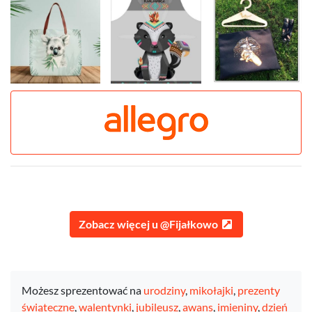
Zobacz więcej u @Fijałkowo
Możesz sprezentować na
urodziny
,
mikołajki
,
prezenty
świąteczne
,
walentynki
,
jubileusz
,
awans
,
imieniny
,
dzień