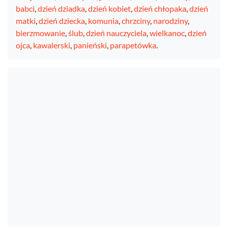
babci
,
dzień dziadka
,
dzień kobiet
,
dzień chłopaka
,
dzień
matki
,
dzień dziecka
,
komunia
,
chrzciny
,
narodziny
,
bierzmowanie
,
ślub
,
dzień nauczyciela
,
wielkanoc
,
dzień
ojca
,
kawalerski
,
panieński
,
parapetówka
.