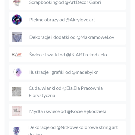
Scrapbooking od @ArtDecor Gabri
Piękne obrazy od @Akrylove.art
Dekoracje i dodatki od @MakramoweLov
Świece i szatki od @IK.ART.rekodzielo
Ilustracje i grafiki od @madebyikn
Cuda, wianki od @Ela,Ela Pracownia
Florystyczna
Mydła i świece od @Kocie Rękodzieła
Dekoracje od @Nitkowekolorowe string art
design