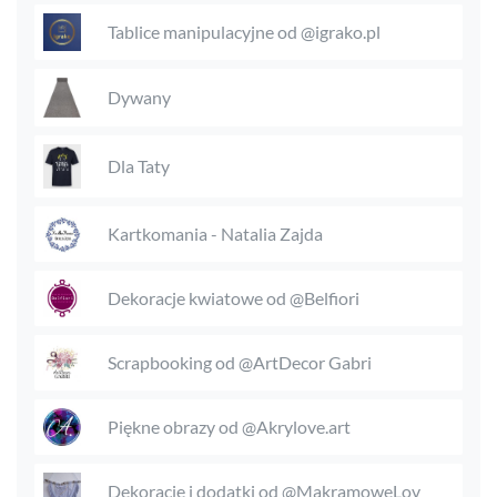
Tablice manipulacyjne od @igrako.pl
Dywany
Dla Taty
Kartkomania - Natalia Zajda
Dekoracje kwiatowe od @Belfiori
Scrapbooking od @ArtDecor Gabri
Piękne obrazy od @Akrylove.art
Dekoracje i dodatki od @MakramoweLov