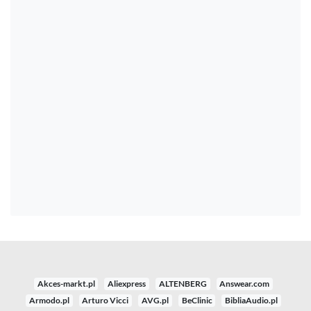
Akces-markt.pl
Aliexpress
ALTENBERG
Answear.com
Armodo.pl
Arturo Vicci
AVG.pl
BeClinic
BibliaAudio.pl