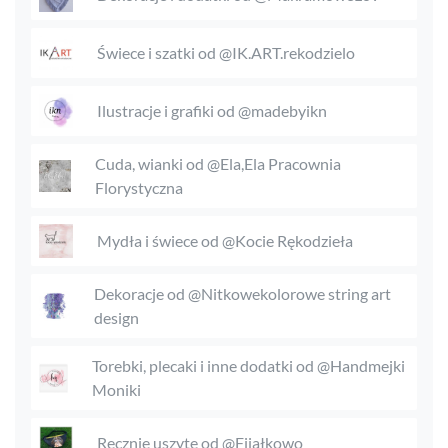
Świece i szatki od @IK.ART.rekodzielo
Ilustracje i grafiki od @madebyikn
Cuda, wianki od @Ela,Ela Pracownia
Florystyczna
Mydła i świece od @Kocie Rękodzieła
Dekoracje od @Nitkowekolorowe string art
design
Torebki, plecaki i inne dodatki od @Handmejki
Moniki
Ręcznie uszyte od @Fijałkowo