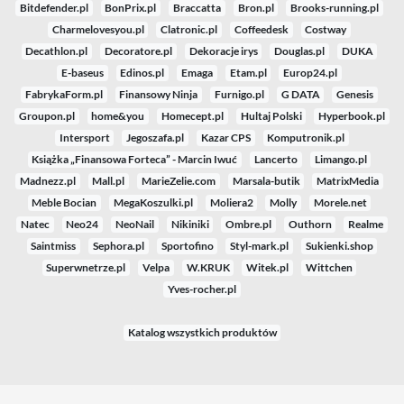
Bitdefender.pl
BonPrix.pl
Braccatta
Bron.pl
Brooks-running.pl
Charmelovesyou.pl
Clatronic.pl
Coffeedesk
Costway
Decathlon.pl
Decoratore.pl
Dekoracje irys
Douglas.pl
DUKA
E-baseus
Edinos.pl
Emaga
Etam.pl
Europ24.pl
FabrykaForm.pl
Finansowy Ninja
Furnigo.pl
G DATA
Genesis
Groupon.pl
home&you
Homecept.pl
Hultaj Polski
Hyperbook.pl
Intersport
Jegoszafa.pl
Kazar CPS
Komputronik.pl
Książka „Finansowa Forteca” - Marcin Iwuć
Lancerto
Limango.pl
Madnezz.pl
Mall.pl
MarieZelie.com
Marsala-butik
MatrixMedia
Meble Bocian
MegaKoszulki.pl
Moliera2
Molly
Morele.net
Natec
Neo24
NeoNail
Nikiniki
Ombre.pl
Outhorn
Realme
Saintmiss
Sephora.pl
Sportofino
Styl-mark.pl
Sukienki.shop
Superwnetrze.pl
Velpa
W.KRUK
Witek.pl
Wittchen
Yves-rocher.pl
Katalog wszystkich produktów