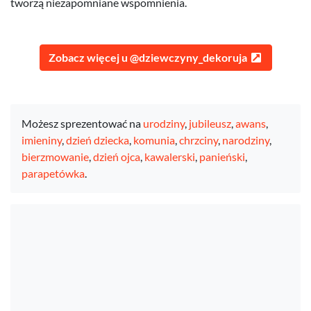
tworzą niezapomniane wspomnienia.
Zobacz więcej u @dziewczyny_dekoruja
Możesz sprezentować na
urodziny
,
jubileusz
,
awans
,
imieniny
,
dzień dziecka
,
komunia
,
chrzciny
,
narodziny
,
bierzmowanie
,
dzień ojca
,
kawalerski
,
panieński
,
parapetówka
.