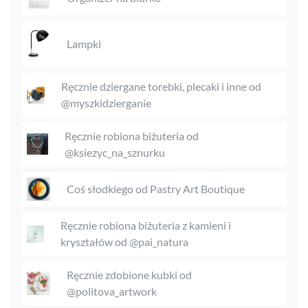
Lampki
Ręcznie dziergane torebki, plecaki i inne od
@myszkidzierganie
Ręcznie robiona biżuteria od
@ksiezyc_na_sznurku
Coś słodkiego od Pastry Art Boutique
Ręcznie robiona biżuteria z kamieni i
kryształów od @pai_natura
Ręcznie zdobione kubki od
@politova_artwork