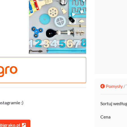
Pomysły
/
nstagramie :)
Sortuj wedłu
Cena
@igrako.pl