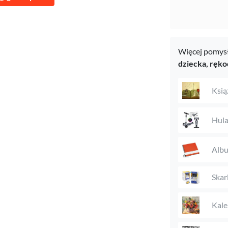
Więcej pomysł
dziecka,
ręko
Książ
Hula
Alb
Skar
Kale