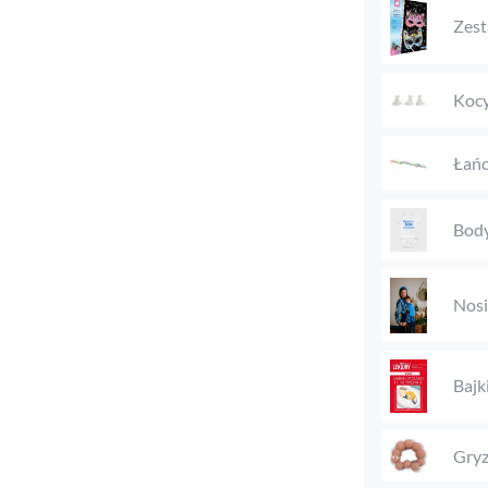
Zest
Kocy
Łańc
Body
Nosi
Bajki
Gryz