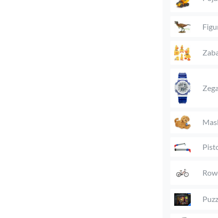
Figu
Zaba
Zega
Mas
Pist
Rowe
Puzz