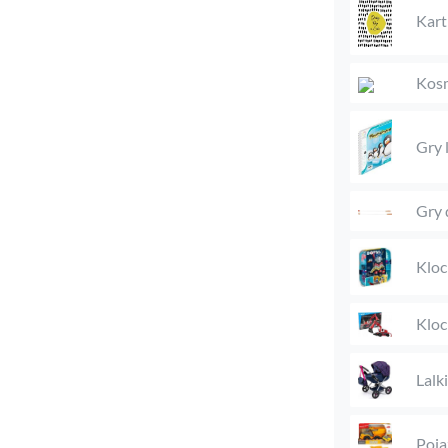
Kart
Kosm
Gry 
Gry 
Kloc
Kloc
Lalk
Poja