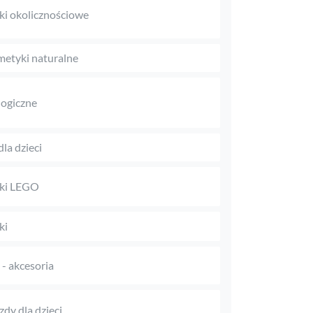
ki okolicznościowe
etyki naturalne
logiczne
dla dzieci
ki LEGO
ki
i - akcesoria
zdy dla dzieci