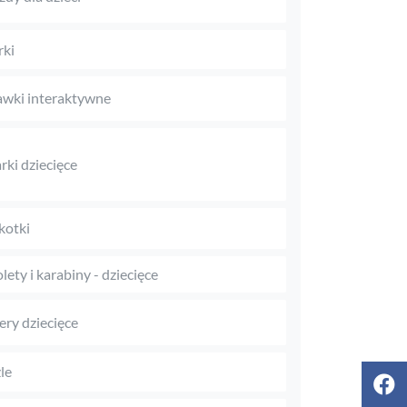
rki
wki interaktywne
rki dziecięce
kotki
olety i karabiny - dziecięce
ry dziecięce
le