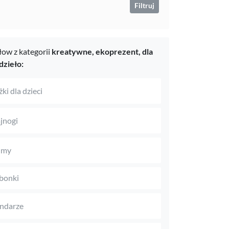
Filtruj
ow z kategorii
kreatywne,
ekoprezent,
dla
dzieło:
ki dla dzieci
jnogi
umy
bonki
ndarze