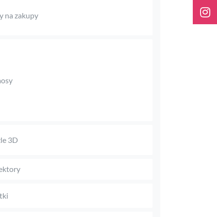
y na zakupy
mosy
le 3D
ektory
tki