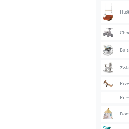
Huś
Chod
Buja
Zwie
Krze
Kuch
Domk