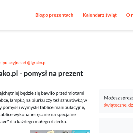
Blog o prezentach
Kalendarz świąt
O 
nipulacyjne od @igrako.pl
ako.pl - pomysł na prezent
najchętniej będzie się bawiło przedmiotami
Możesz sprez
bce, lampką na biurku czy też sznurówką w
świąteczne
,
dz
y pomysł i wymyślił tablice manipulacyjne,
tablice wykonane ręcznie na specjalne
ave" dla każdego małego dziecka.