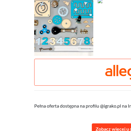
Pełna oferta dostępna na profilu @igrako.pl na I
Zobacz więcej u 