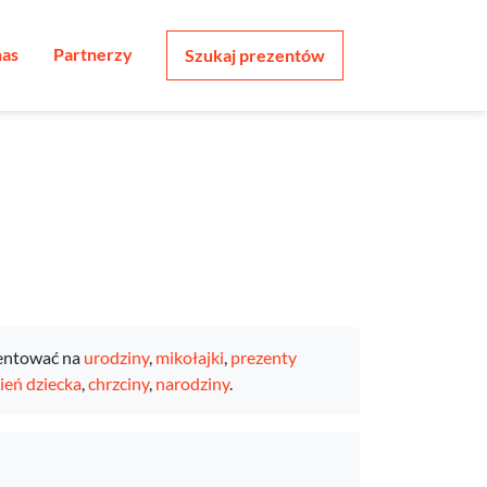
nas
Partnerzy
Szukaj prezentów
entować na
urodziny
,
mikołajki
,
prezenty
ień dziecka
,
chrzciny
,
narodziny
.