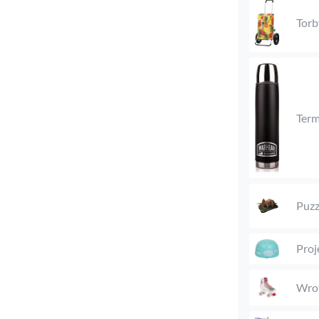
Torb
Ter
Puzz
Proj
Wro