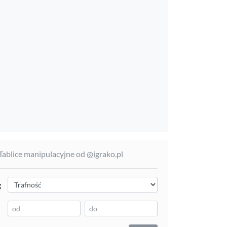
 Tablice manipulacyjne od @igrako.pl
g