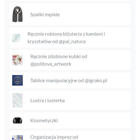
Szaliki męskie
Ręcznie robiona biżuteria z kamieni i
kryształów od @pai_natura
Ręcznie zdobione kubki od
@politova_artwork
Tablice manipulacyjne od @igrako.pl
Lustra i lusterka
Kosmetyczki
Organizacja imprez od