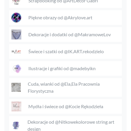
Scrapbooking od @ArtDecor Gabri
Piękne obrazy od @Akrylove.art
Dekoracje i dodatki od @MakramoweLov
Świece i szatki od @IK.ART.rekodzielo
Ilustracje i grafiki od @madebyikn
Cuda, wianki od @Ela,Ela Pracownia
Florystyczna
Mydła i świece od @Kocie Rękodzieła
Dekoracje od @Nitkowekolorowe string art
design