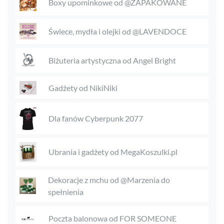
Boxy upominkowe od @ZAPAKOWANE
Świece, mydła i olejki od @LAVENDOCE
Biżuteria artystyczna od Angel Bright
Gadżety od NikiNiki
Dla fanów Cyberpunk 2077
Ubrania i gadżety od MegaKoszulki.pl
Dekoracje z mchu od @Marzenia do
spełnienia
Poczta balonowa od FOR SOMEONE