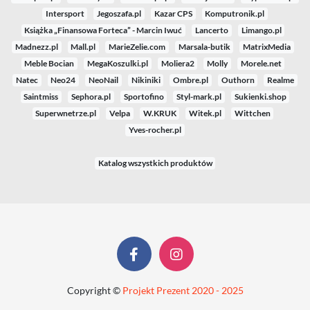
Intersport
Jegoszafa.pl
Kazar CPS
Komputronik.pl
Książka „Finansowa Forteca” - Marcin Iwuć
Lancerto
Limango.pl
Madnezz.pl
Mall.pl
MarieZelie.com
Marsala-butik
MatrixMedia
Meble Bocian
MegaKoszulki.pl
Moliera2
Molly
Morele.net
Natec
Neo24
NeoNail
Nikiniki
Ombre.pl
Outhorn
Realme
Saintmiss
Sephora.pl
Sportofino
Styl-mark.pl
Sukienki.shop
Superwnetrze.pl
Velpa
W.KRUK
Witek.pl
Wittchen
Yves-rocher.pl
Katalog wszystkich produktów
Copyright ©
Projekt Prezent 2020 - 2025