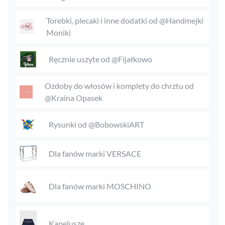
Torebki, plecaki i inne dodatki od @Handmejki
Moniki
Ręcznie uszyte od @Fijałkowo
Ozdoby do włosów i komplety do chrztu od
@Kraina Opasek
Rysunki od @BobowskiART
Dla fanów marki VERSACE
Dla fanów marki MOSCHINO
Kapelusze