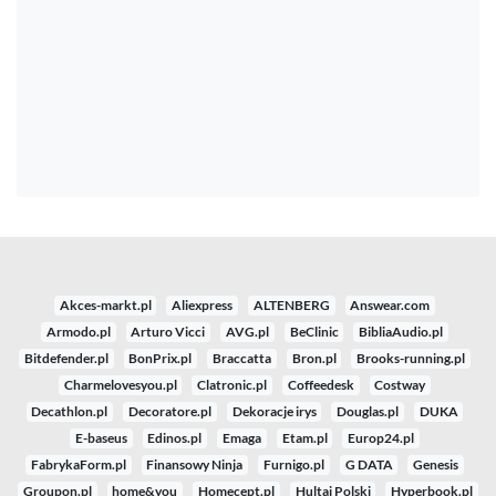
Akces-markt.pl
Aliexpress
ALTENBERG
Answear.com
Armodo.pl
Arturo Vicci
AVG.pl
BeClinic
BibliaAudio.pl
Bitdefender.pl
BonPrix.pl
Braccatta
Bron.pl
Brooks-running.pl
Charmelovesyou.pl
Clatronic.pl
Coffeedesk
Costway
Decathlon.pl
Decoratore.pl
Dekoracje irys
Douglas.pl
DUKA
E-baseus
Edinos.pl
Emaga
Etam.pl
Europ24.pl
FabrykaForm.pl
Finansowy Ninja
Furnigo.pl
G DATA
Genesis
Groupon.pl
home&you
Homecept.pl
Hultaj Polski
Hyperbook.pl