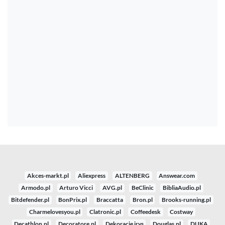
Akces-markt.pl
Aliexpress
ALTENBERG
Answear.com
Armodo.pl
Arturo Vicci
AVG.pl
BeClinic
BibliaAudio.pl
Bitdefender.pl
BonPrix.pl
Braccatta
Bron.pl
Brooks-running.pl
Charmelovesyou.pl
Clatronic.pl
Coffeedesk
Costway
Decathlon.pl
Decoratore.pl
Dekoracje irys
Douglas.pl
DUKA