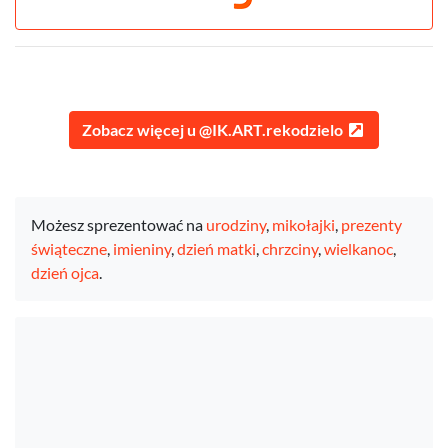
Zobacz więcej u @IK.ART.rekodzielo
Możesz sprezentować na
urodziny
,
mikołajki
,
prezenty
świąteczne
,
imieniny
,
dzień matki
,
chrzciny
,
wielkanoc
,
dzień ojca
.