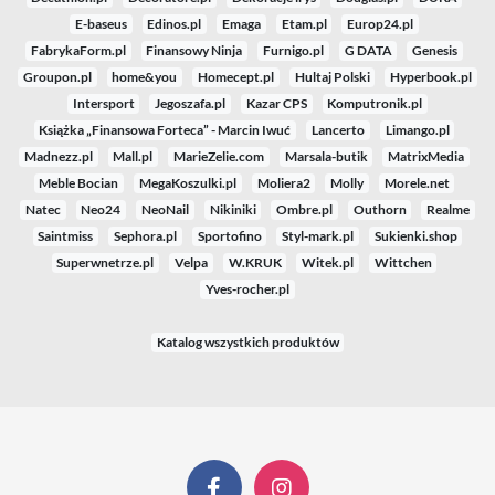
E-baseus
Edinos.pl
Emaga
Etam.pl
Europ24.pl
FabrykaForm.pl
Finansowy Ninja
Furnigo.pl
G DATA
Genesis
Groupon.pl
home&you
Homecept.pl
Hultaj Polski
Hyperbook.pl
Intersport
Jegoszafa.pl
Kazar CPS
Komputronik.pl
Książka „Finansowa Forteca” - Marcin Iwuć
Lancerto
Limango.pl
Madnezz.pl
Mall.pl
MarieZelie.com
Marsala-butik
MatrixMedia
Meble Bocian
MegaKoszulki.pl
Moliera2
Molly
Morele.net
Natec
Neo24
NeoNail
Nikiniki
Ombre.pl
Outhorn
Realme
Saintmiss
Sephora.pl
Sportofino
Styl-mark.pl
Sukienki.shop
Superwnetrze.pl
Velpa
W.KRUK
Witek.pl
Wittchen
Yves-rocher.pl
Katalog wszystkich produktów