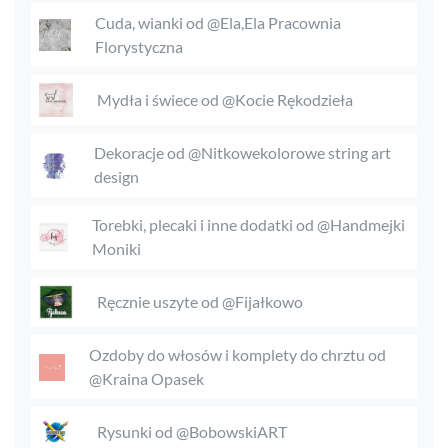
Cuda, wianki od @Ela,Ela Pracownia
Florystyczna
Mydła i świece od @Kocie Rękodzieła
Dekoracje od @Nitkowekolorowe string art
design
Torebki, plecaki i inne dodatki od @Handmejki
Moniki
Ręcznie uszyte od @Fijałkowo
Ozdoby do włosów i komplety do chrztu od
@Kraina Opasek
Rysunki od @BobowskiART