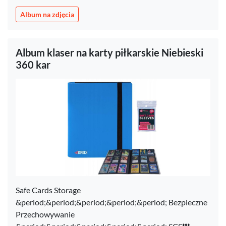
Album na zdjęcia
Album klaser na karty piłkarskie Niebieski
360 kar
Safe Cards Storage
&period;&period;&period;&period;&period; Bezpieczne
Przechowywanie