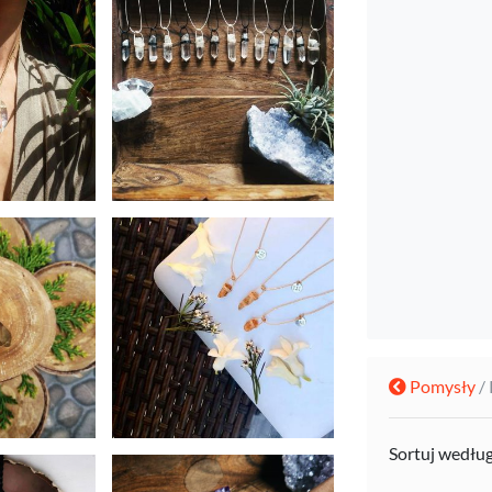
Pomysły
/ 
Sortuj wedłu