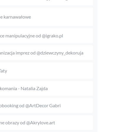
je karnawałowe
ice manipulacyjne od @igrako.pl
nizacja imprez od @dziewczyny_dekoruja
Taty
komania - Natalia Zajda
pbooking od @ArtDecor Gabri
ne obrazy od @Akrylove.art