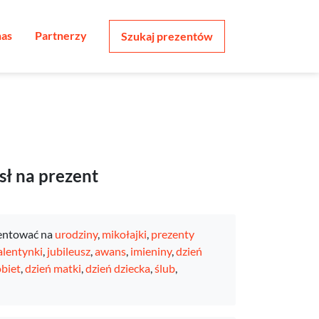
nas
Partnerzy
Szukaj prezentów
sł na prezent
entować na
urodziny
,
mikołajki
,
prezenty
lentynki
,
jubileusz
,
awans
,
imieniny
,
dzień
obiet
,
dzień matki
,
dzień dziecka
,
ślub
,