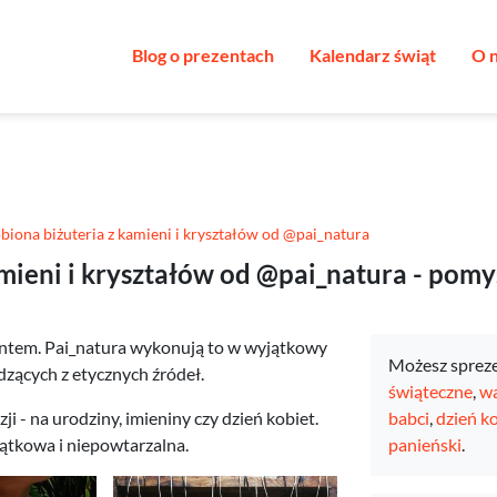
Blog o prezentach
Kalendarz świąt
O 
biona biżuteria z kamieni i kryształów od @pai_natura
amieni i kryształów od @pai_natura - pomy
entem. Pai_natura wykonują to w wyjątkowy
Możesz sprez
dzących z etycznych źródeł.
świąteczne
,
wa
ji - na urodziny, imieniny czy dzień kobiet.
babci
,
dzień k
jątkowa i niepowtarzalna.
panieński
.