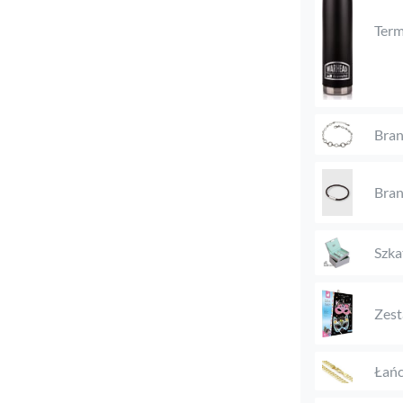
Ter
Bran
Bran
Szka
Zest
Łańc