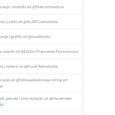
racje i dodatki od @MakramoweLov
ce i szatki od @IK.ART.rekodzielo
tracje i grafiki od @madebyikn
, wianki od @Ela,Ela Pracownia Florystyczna
a i świece od @Kocie Rękodzieła
racje od @Nitkowekolorowe string art
gn
bki, plecaki i inne dodatki od @Handmejki
ki