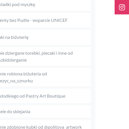
ładki pod myszkę
enty bez Pudła - wsparcie UNICEF
aki na biżuterię
ie dziergane torebki, plecaki i inne od
zkidzierganie
nie robiona biżuteria od
ezyc_na_sznurku
słodkiego od Pastry Art Boutique
le do sklejania
nie zdobione kubki od @politova_artwork