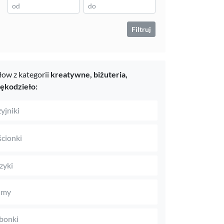
Filtruj
ow z kategorii
kreatywne,
biżuteria,
rękodzieło:
yjniki
ścionki
zyki
umy
bonki