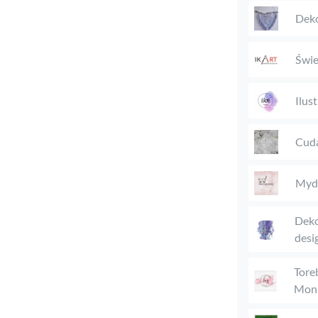
Deko
Świe
Ilus
Cuda
Mydł
Deko
desi
Tore
Moni