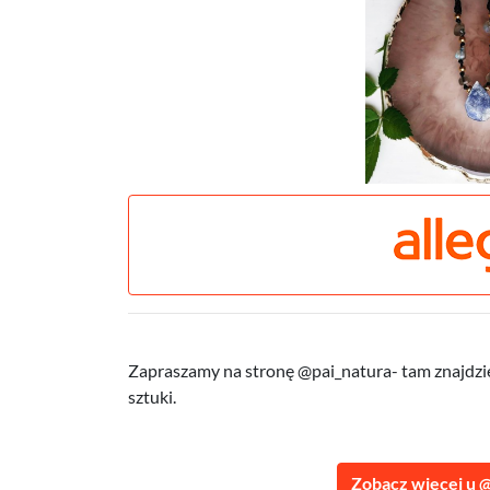
Zapraszamy na stronę @pai_natura- tam znajdzie
sztuki.
Zobacz więcej u 