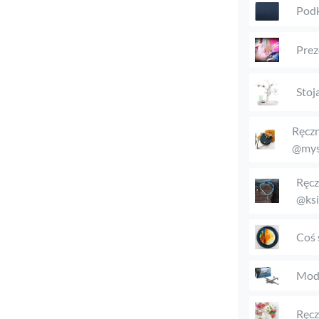
Podk
Prez
Stoj
Ręczn
@mys
Ręcz
@ksi
Coś 
Mode
Ręcz