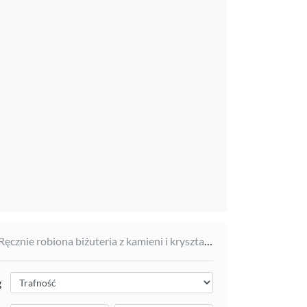
Ręcznie robiona biżuteria z kamieni i kryształów od @pai_natura
g