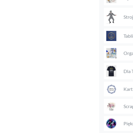
Stro
Tabl
Orga
Dla 
Kart
Scra
Pięk