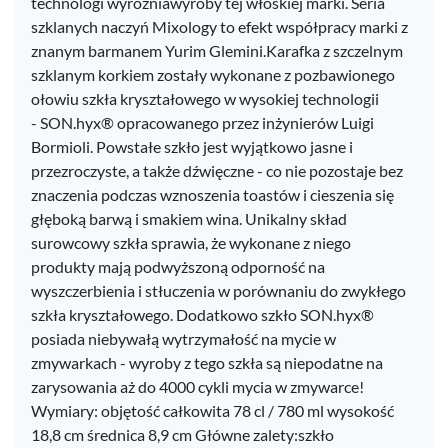
technologi wyróżniawyroby tej włoskiej marki. Seria
szklanych naczyń Mixology to efekt współpracy marki z
znanym barmanem Yurim Glemini.Karafka z szczelnym
szklanym korkiem zostały wykonane z pozbawionego
ołowiu szkła kryształowego w wysokiej technologii
- SON.hyx® opracowanego przez inżynierów Luigi
Bormioli. Powstałe szkło jest wyjątkowo jasne i
przezroczyste, a także dźwięczne - co nie pozostaje bez
znaczenia podczas wznoszenia toastów i cieszenia się
głęboką barwą i smakiem wina. Unikalny skład
surowcowy szkła sprawia, że wykonane z niego
produkty mają podwyższoną odporność na
wyszczerbienia i stłuczenia w porównaniu do zwykłego
szkła kryształowego. Dodatkowo szkło SON.hyx®
posiada niebywałą wytrzymałość na mycie w
zmywarkach - wyroby z tego szkła są niepodatne na
zarysowania aż do 4000 cykli mycia w zmywarce!
Wymiary: objętość całkowita 78 cl / 780 ml wysokość
18,8 cm średnica 8,9 cm Główne zalety:szkło