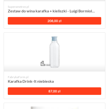
Superwnetrze.pl
Zestaw do wina karafka + kieliszki - Luigi Bormiol...
208,00 zł
FabrykaForm.pl
Karafka Drink-It niebieska
87,00 zł