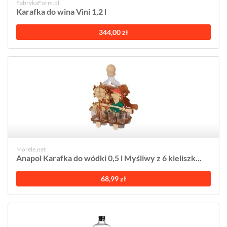
FabrykaForm.pl
Karafka do wina Vini 1,2 l
344,00 zł
Morele.net
Anapol Karafka do wódki 0,5 l Myśliwy z 6 kieliszk...
68,99 zł