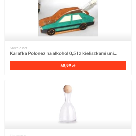
Morele.net
Karafka Polonez na alkohol 0,5 l z kieliszkami uni...
68,99 zł
Limango.pl