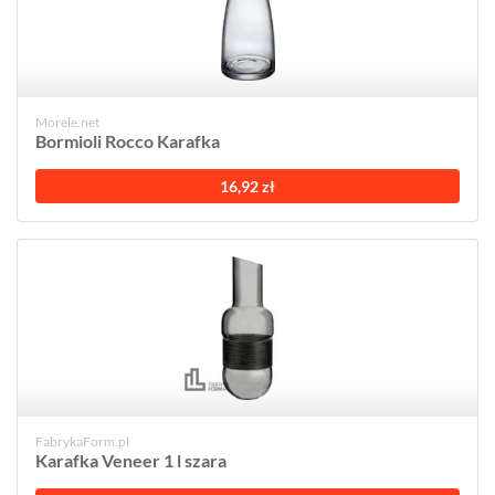
Morele.net
Bormioli Rocco Karafka
16,92 zł
FabrykaForm.pl
Karafka Veneer 1 l szara