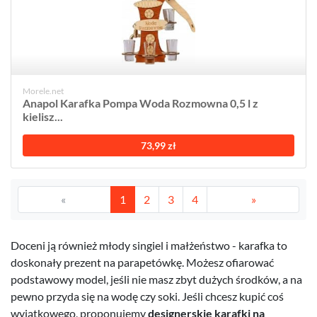
Morele.net
Anapol Karafka Pompa Woda Rozmowna 0,5 l z
kielisz...
73,99 zł
«
1
2
3
4
»
Doceni ją również młody singiel i małżeństwo - karafka to
doskonały prezent na parapetówkę. Możesz ofiarować
podstawowy model, jeśli nie masz zbyt dużych środków, a na
pewno przyda się na wodę czy soki. Jeśli chcesz kupić coś
wyjątkowego, proponujemy
designerskie karafki na