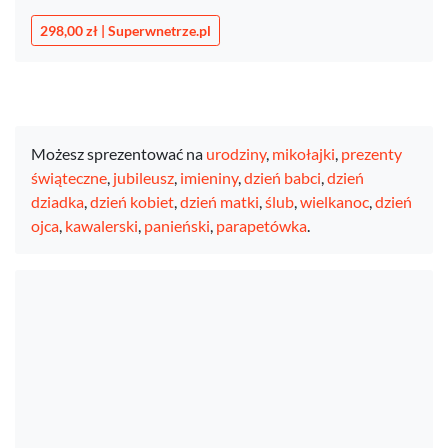
298,00 zł | Superwnetrze.pl
Możesz sprezentować na
urodziny
,
mikołajki
,
prezenty
świąteczne
,
jubileusz
,
imieniny
,
dzień babci
,
dzień
dziadka
,
dzień kobiet
,
dzień matki
,
ślub
,
wielkanoc
,
dzień
ojca
,
kawalerski
,
panieński
,
parapetówka
.