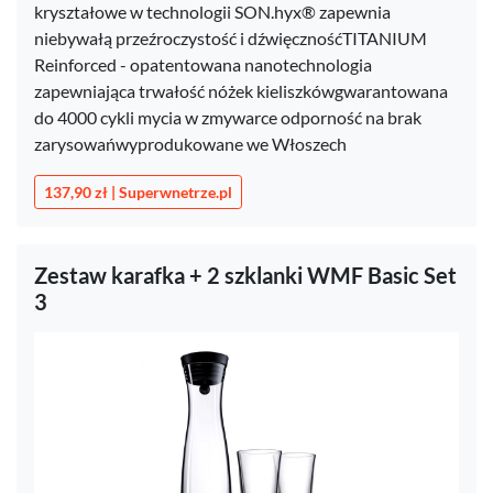
kryształowe w technologii SON.hyx® zapewnia
niebywałą przeźroczystość i dźwięcznośćTITANIUM
Reinforced - opatentowana nanotechnologia
zapewniająca trwałość nóżek kieliszkówgwarantowana
do 4000 cykli mycia w zmywarce odporność na brak
zarysowańwyprodukowane we Włoszech
137,90 zł | Superwnetrze.pl
Zestaw karafka + 2 szklanki WMF Basic Set
3