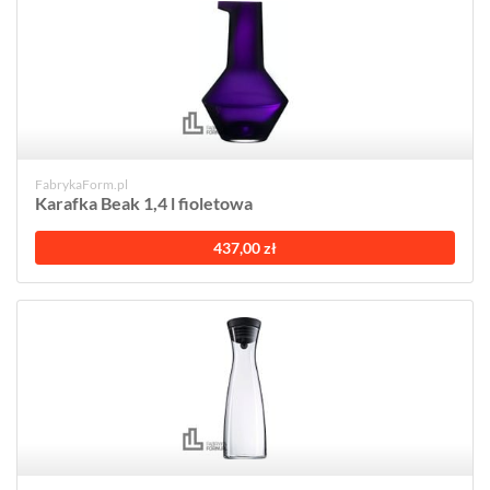
FabrykaForm.pl
Karafka Beak 1,4 l fioletowa
437,00 zł