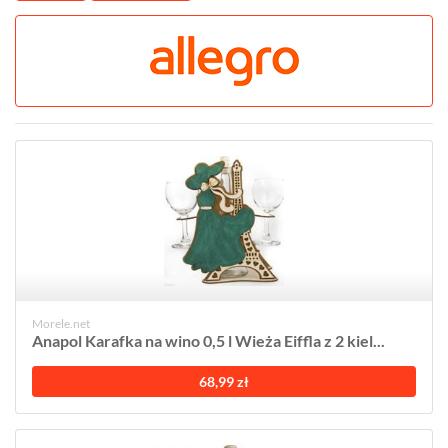
Morele.net
Anapol Karafka na wino 0,5 l Wieża Eiffla z 2 kiel...
68,99 zł