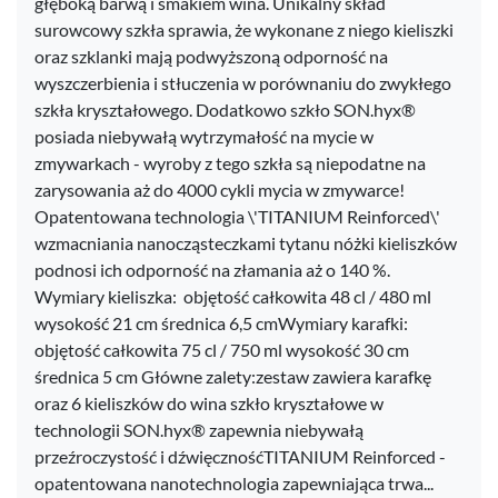
głęboką barwą i smakiem wina. Unikalny skład
surowcowy szkła sprawia, że wykonane z niego kieliszki
oraz szklanki mają podwyższoną odporność na
wyszczerbienia i stłuczenia w porównaniu do zwykłego
szkła kryształowego. Dodatkowo szkło SON.hyx®
posiada niebywałą wytrzymałość na mycie w
zmywarkach - wyroby z tego szkła są niepodatne na
zarysowania aż do 4000 cykli mycia w zmywarce!
Opatentowana technologia \'TITANIUM Reinforced\'
wzmacniania nanocząsteczkami tytanu nóżki kieliszków
podnosi ich odporność na złamania aż o 140 %.
Wymiary kieliszka: objętość całkowita 48 cl / 480 ml
wysokość 21 cm średnica 6,5 cmWymiary karafki:
objętość całkowita 75 cl / 750 ml wysokość 30 cm
średnica 5 cm Główne zalety:zestaw zawiera karafkę
oraz 6 kieliszków do wina szkło kryształowe w
technologii SON.hyx® zapewnia niebywałą
przeźroczystość i dźwięcznośćTITANIUM Reinforced -
opatentowana nanotechnologia zapewniająca trwa...