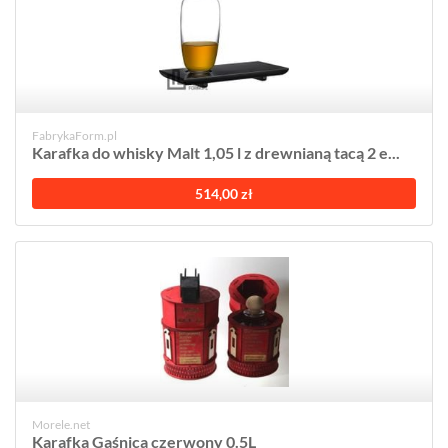
FabrykaForm.pl
Karafka do whisky Malt 1,05 l z drewnianą tacą 2 e...
514,00 zł
Morele.net
Karafka Gaśnica czerwony 0.5L