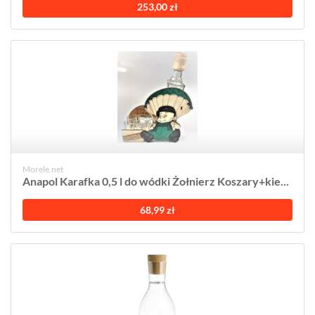
253,00 zł
Morele.net
Anapol Karafka 0,5 l do wódki Żołnierz Koszary+kie...
68,99 zł