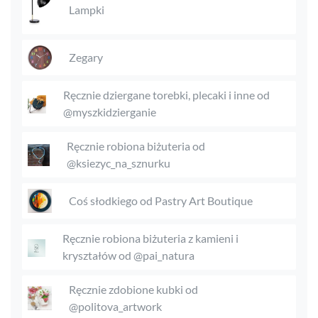
Lampki
Zegary
Ręcznie dziergane torebki, plecaki i inne od
@myszkidzierganie
Ręcznie robiona biżuteria od
@ksiezyc_na_sznurku
Coś słodkiego od Pastry Art Boutique
Ręcznie robiona biżuteria z kamieni i
kryształów od @pai_natura
Ręcznie zdobione kubki od
@politova_artwork