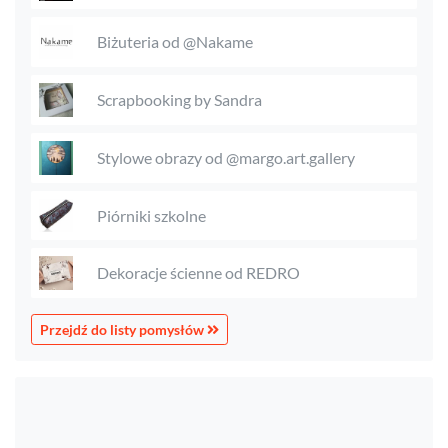
Biżuteria od @Nakame
Scrapbooking by Sandra
Stylowe obrazy od @margo.art.gallery
Piórniki szkolne
Dekoracje ścienne od REDRO
Przejdź do listy pomysłów