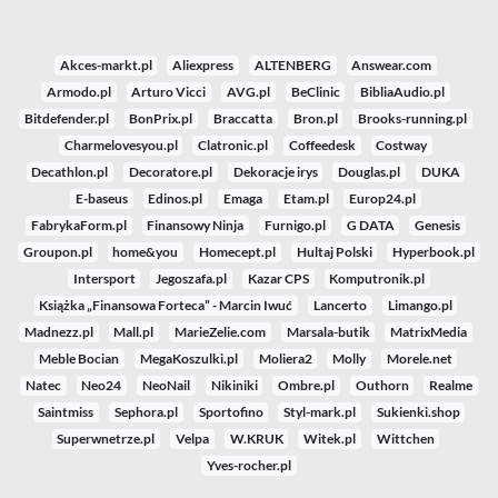
Akces-markt.pl
Aliexpress
ALTENBERG
Answear.com
Armodo.pl
Arturo Vicci
AVG.pl
BeClinic
BibliaAudio.pl
Bitdefender.pl
BonPrix.pl
Braccatta
Bron.pl
Brooks-running.pl
Charmelovesyou.pl
Clatronic.pl
Coffeedesk
Costway
Decathlon.pl
Decoratore.pl
Dekoracje irys
Douglas.pl
DUKA
E-baseus
Edinos.pl
Emaga
Etam.pl
Europ24.pl
FabrykaForm.pl
Finansowy Ninja
Furnigo.pl
G DATA
Genesis
Groupon.pl
home&you
Homecept.pl
Hultaj Polski
Hyperbook.pl
Intersport
Jegoszafa.pl
Kazar CPS
Komputronik.pl
Książka „Finansowa Forteca” - Marcin Iwuć
Lancerto
Limango.pl
Madnezz.pl
Mall.pl
MarieZelie.com
Marsala-butik
MatrixMedia
Meble Bocian
MegaKoszulki.pl
Moliera2
Molly
Morele.net
Natec
Neo24
NeoNail
Nikiniki
Ombre.pl
Outhorn
Realme
Saintmiss
Sephora.pl
Sportofino
Styl-mark.pl
Sukienki.shop
Superwnetrze.pl
Velpa
W.KRUK
Witek.pl
Wittchen
Yves-rocher.pl