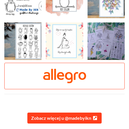
Zobacz więcej u @madebyikn