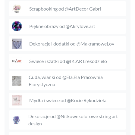
Scrapbooking od @ArtDecor Gabri
Piękne obrazy od @Akrylove.art
Dekoracje i dodatki od @MakramoweLov
Świece i szatki od @IK.ART.rekodzielo
Cuda, wianki od @Ela,Ela Pracownia
Florystyczna
Mydła i świece od @Kocie Rękodzieła
Dekoracje od @Nitkowekolorowe string art
design