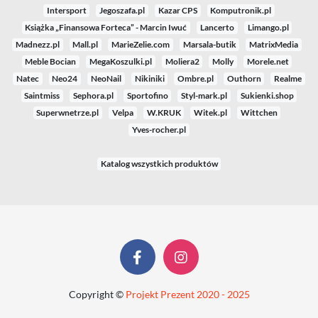
Intersport
Jegoszafa.pl
Kazar CPS
Komputronik.pl
Książka „Finansowa Forteca” - Marcin Iwuć
Lancerto
Limango.pl
Madnezz.pl
Mall.pl
MarieZelie.com
Marsala-butik
MatrixMedia
Meble Bocian
MegaKoszulki.pl
Moliera2
Molly
Morele.net
Natec
Neo24
NeoNail
Nikiniki
Ombre.pl
Outhorn
Realme
Saintmiss
Sephora.pl
Sportofino
Styl-mark.pl
Sukienki.shop
Superwnetrze.pl
Velpa
W.KRUK
Witek.pl
Wittchen
Yves-rocher.pl
Katalog wszystkich produktów
Copyright ©
Projekt Prezent 2020 - 2025