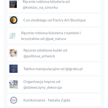
Ręcznie robiona biżuteria od
@ksiezyc_na_sznurku
Coś słodkiego od Pastry Art Boutique
Ręcznie robiona biżuteria z kamieni i
kryształów od @pai_natura
Ręcznie zdobione kubki od
@politova_artwork
Tablice manipulacyjne od @igrako.pl
Organizacja imprez od
@dziewczyny_dekoruja
Kartkomania - Natalia Zajda