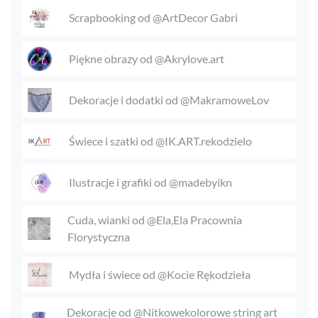
Scrapbooking od @ArtDecor Gabri
Piękne obrazy od @Akrylove.art
Dekoracje i dodatki od @MakramoweLov
Świece i szatki od @IK.ART.rekodzielo
Ilustracje i grafiki od @madebyikn
Cuda, wianki od @Ela,Ela Pracownia
Florystyczna
Mydła i świece od @Kocie Rękodzieła
Dekoracje od @Nitkowekolorowe string art