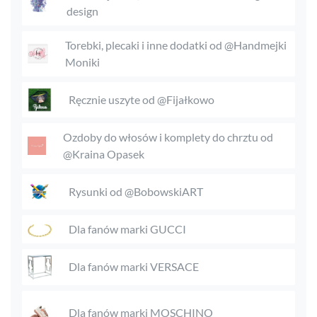
design
Torebki, plecaki i inne dodatki od @Handmejki
Moniki
Ręcznie uszyte od @Fijałkowo
Ozdoby do włosów i komplety do chrztu od
@Kraina Opasek
Rysunki od @BobowskiART
Dla fanów marki GUCCI
Dla fanów marki VERSACE
Dla fanów marki MOSCHINO