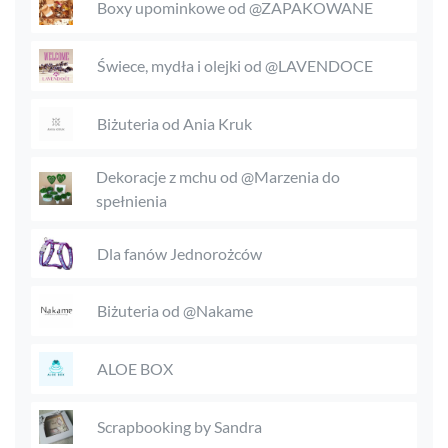
Boxy upominkowe od @ZAPAKOWANE
Świece, mydła i olejki od @LAVENDOCE
Biżuteria od Ania Kruk
Dekoracje z mchu od @Marzenia do
spełnienia
Dla fanów Jednorożców
Biżuteria od @Nakame
ALOE BOX
Scrapbooking by Sandra