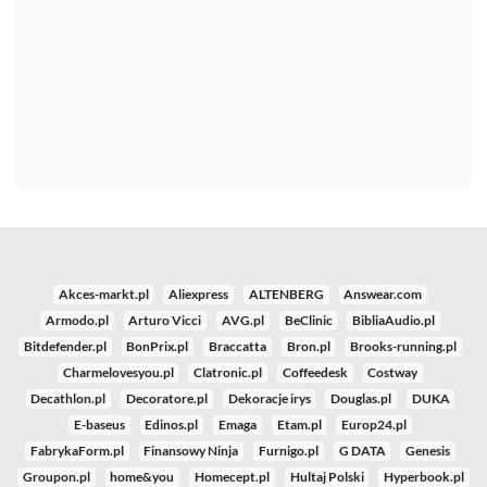
Akces-markt.pl
Aliexpress
ALTENBERG
Answear.com
Armodo.pl
Arturo Vicci
AVG.pl
BeClinic
BibliaAudio.pl
Bitdefender.pl
BonPrix.pl
Braccatta
Bron.pl
Brooks-running.pl
Charmelovesyou.pl
Clatronic.pl
Coffeedesk
Costway
Decathlon.pl
Decoratore.pl
Dekoracje irys
Douglas.pl
DUKA
E-baseus
Edinos.pl
Emaga
Etam.pl
Europ24.pl
FabrykaForm.pl
Finansowy Ninja
Furnigo.pl
G DATA
Genesis
Groupon.pl
home&you
Homecept.pl
Hultaj Polski
Hyperbook.pl