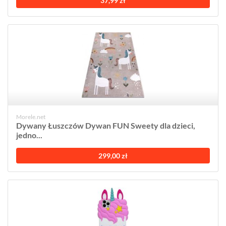
37,99 zł
Morele.net
Dywany Łuszczów Dywan FUN Sweety dla dzieci,
jedno...
299,00 zł