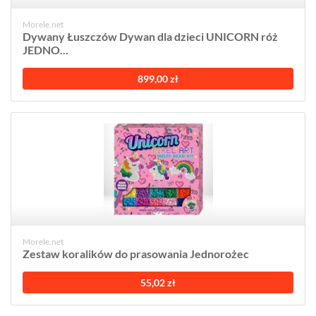
Morele.net
Dywany Łuszczów Dywan dla dzieci UNICORN róż
JEDNO...
899,00 zł
Morele.net
Zestaw koralików do prasowania Jednorożec
55,02 zł