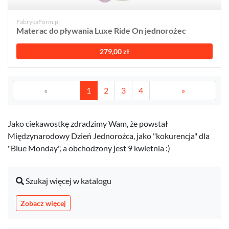
FabrykaForm.pl
Materac do pływania Luxe Ride On jednorożec
279,00 zł
«
1
2
3
4
»
Jako ciekawostkę zdradzimy Wam, że powstał
Międzynarodowy Dzień Jednorożca, jako "kokurencja" dla
"Blue Monday", a obchodzony jest 9 kwietnia :)
Szukaj więcej w katalogu
Zobacz więcej