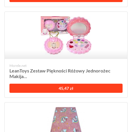
Morele.net
LeanToys Zestaw Piękności Różowy Jednorożec
Makija...
45,47 zł