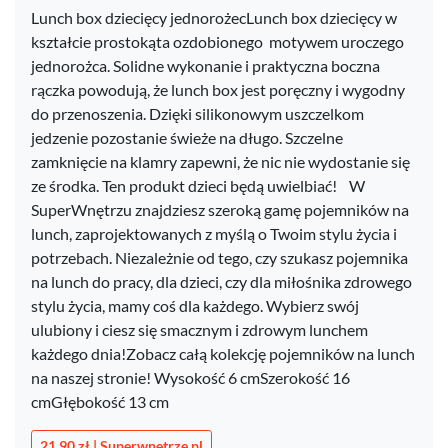
Lunch box dziecięcy jednorożecLunch box dziecięcy w
kształcie prostokąta ozdobionego motywem uroczego
jednorożca. Solidne wykonanie i praktyczna boczna
rączka powodują, że lunch box jest poręczny i wygodny
do przenoszenia. Dzięki silikonowym uszczelkom
jedzenie pozostanie świeże na długo. Szczelne
zamknięcie na klamry zapewni, że nic nie wydostanie się
ze środka. Ten produkt dzieci będą uwielbiać! W
SuperWnętrzu znajdziesz szeroką gamę pojemników na
lunch, zaprojektowanych z myślą o Twoim stylu życia i
potrzebach. Niezależnie od tego, czy szukasz pojemnika
na lunch do pracy, dla dzieci, czy dla miłośnika zdrowego
stylu życia, mamy coś dla każdego. Wybierz swój
ulubiony i ciesz się smacznym i zdrowym lunchem
każdego dnia!Zobacz całą kolekcję pojemników na lunch
na naszej stronie! Wysokość 6 cmSzerokość 16
cmGłębokość 13 cm
21,90 zł | Superwnetrze.pl