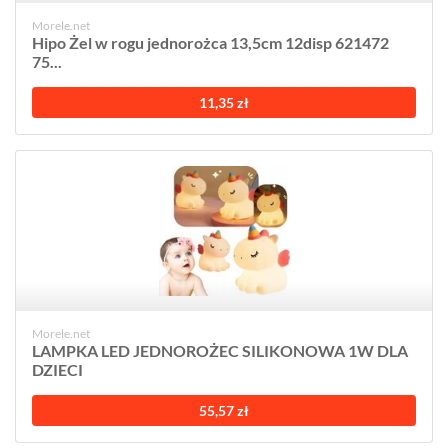
Morele.net
Hipo Żel w rogu jednorożca 13,5cm 12disp 621472
75...
11,35 zł
Morele.net
LAMPKA LED JEDNOROŻEC SILIKONOWA 1W DLA
DZIECI
55,57 zł