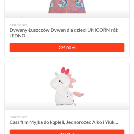
Morele.net
Dywany Łuszczów Dywan dla dzieci UNICORN róż
JEDNO...
225,00 zł
Morele.net
Cass film Myjka do kąpieli, Jednorożec Aiko i Yiuk...