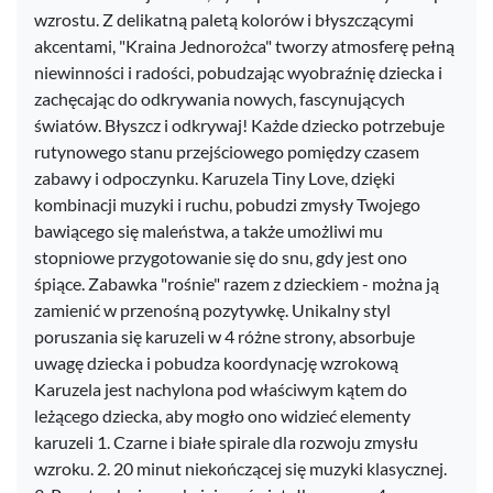
wzrostu. Z delikatną paletą kolorów i błyszczącymi
akcentami, "Kraina Jednorożca" tworzy atmosferę pełną
niewinności i radości, pobudzając wyobraźnię dziecka i
zachęcając do odkrywania nowych, fascynujących
światów. Błyszcz i odkrywaj! Każde dziecko potrzebuje
rutynowego stanu przejściowego pomiędzy czasem
zabawy i odpoczynku. Karuzela Tiny Love, dzięki
kombinacji muzyki i ruchu, pobudzi zmysły Twojego
bawiącego się maleństwa, a także umożliwi mu
stopniowe przygotowanie się do snu, gdy jest ono
śpiące. Zabawka "rośnie" razem z dzieckiem - można ją
zamienić w przenośną pozytywkę. Unikalny styl
poruszania się karuzeli w 4 różne strony, absorbuje
uwagę dziecka i pobudza koordynację wzrokową
Karuzela jest nachylona pod właściwym kątem do
leżącego dziecka, aby mogło ono widzieć elementy
karuzeli 1. Czarne i białe spirale dla rozwoju zmysłu
wzroku. 2. 20 minut niekończącej się muzyki klasycznej.