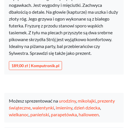
nogawkach. Jest wygodny i mięciutki. Zachwyca
dbałością o detale. Na głowie (kapturze) ma uszka i duży
złoty róg. Jego grzywa i ogon wykonane są z białego
futerka. Fryzurę z przodu stanowi sporo wąskich
tasiemek. Z tyłu ma plecach przyszyte są dwa srebrne
pikowane skrzydła Strój jest wyjątkowo komfortowy.
Idealny na piżama party, bal przebierańców czy
Sylwestra. Sprawdzi się także jako prezent.
189,00 zł | Komputronik.pl
Możesz sprezentować na
urodziny
,
mikołajki
,
prezenty
świąteczne
,
walentynki
,
imieniny
,
dzień dziecka
,
wielkanoc
,
panieński
,
parapetówka
,
halloween
.