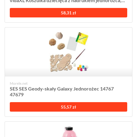
vidaXL Koszulka dziecięca z nadrukiem jednorożca,...
58,31 zł
Morele.net
SES SES Geody-skały Galaxy Jednorożec 14767
47679
55,57 zł