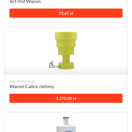
Art-Pol Wazon
73,65 zł
FabrykaForm.pl
Wazon Calice zielony
1 270,00 zł