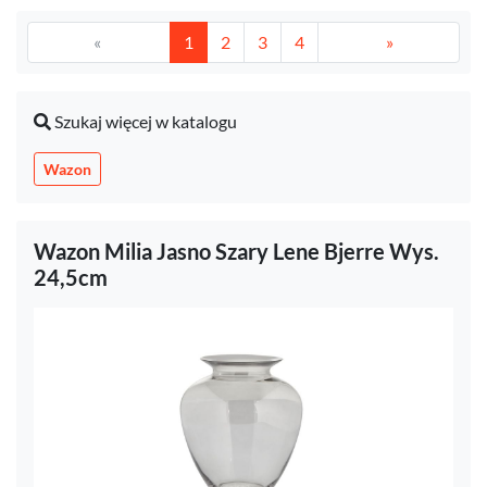
«
1
2
3
4
»
Szukaj więcej w katalogu
Wazon
Wazon Milia Jasno Szary Lene Bjerre Wys.
24,5cm