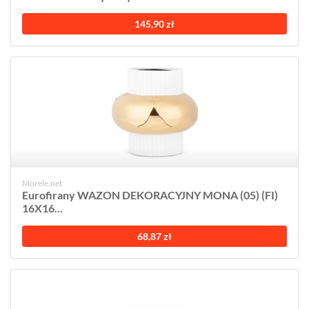
145,90 zł
Morele.net
Eurofirany WAZON DEKORACYJNY MONA (05) (FI)
16X16...
68,87 zł