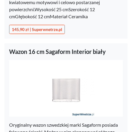
kwiatowemu motywowi i celowo postarzanej
powierzchni.Wysokość 25 cmSzerokość 12
cmGłębokość 12 cmMateriał Ceramika
145,90 zł | Superwnetrze.pl
Wazon 16 cm Sagaform Interior biały
Oryginalny wazon szwedzkiej marki Sagaform posiada
falowane ścianki. Można w nim eksponować różnego