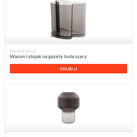
FabrykaForm.pl
Wazon i stojak na gazety Isola szary
550,00 zł