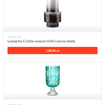
Morele.net
Lumarko Cristie wazon H34 czarno-biały
138,00 zł
Morele.net