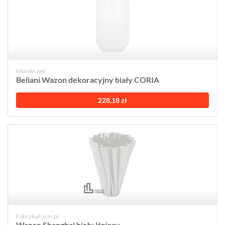
Morele.net
Beliani Wazon dekoracyjny biały CORIA
228,18 zł
FabrykaForm.pl
Wazon Shanghai biały lśniący