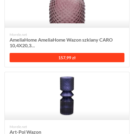
Morele.net
AmeliaHome AmeliaHome Wazon szklany CARO
10,4X20,3...
157,99 zł
Morele.net
Art-Pol Wazon