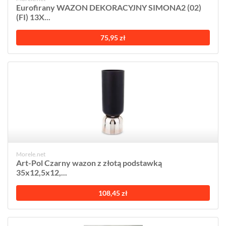
Eurofirany WAZON DEKORACYJNY SIMONA2 (02)
(FI) 13X...
75,95 zł
Morele.net
Art-Pol Czarny wazon z złotą podstawką
35x12,5x12,...
108,45 zł