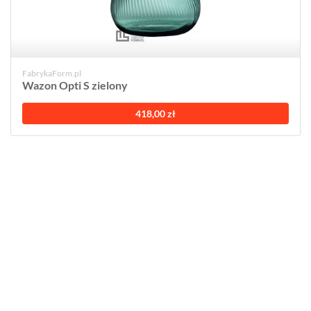
FabrykaForm.pl
Wazon Opti S zielony
418,00 zł