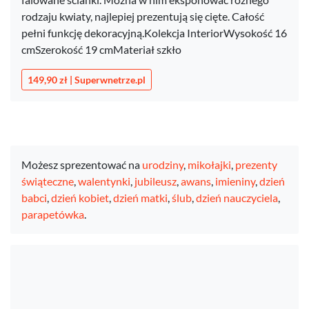
rodzaju kwiaty, najlepiej prezentują się cięte. Całość
pełni funkcję dekoracyjną.Kolekcja InteriorWysokość 16
cmSzerokość 19 cmMateriał szkło
149,90 zł | Superwnetrze.pl
Możesz sprezentować na
urodziny
,
mikołajki
,
prezenty
świąteczne
,
walentynki
,
jubileusz
,
awans
,
imieniny
,
dzień
babci
,
dzień kobiet
,
dzień matki
,
ślub
,
dzień nauczyciela
,
parapetówka
.