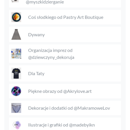
@myszkidzierganie
Coś słodkiego od Pastry Art Boutique
Dywany
Organizacja imprez od
@dziewczyny_dekoruja
Dla Taty
Piękne obrazy od @Akrylove.art
Dekoracje i dodatki od @MakramoweLov
Ilustracje i grafiki od @madebyikn