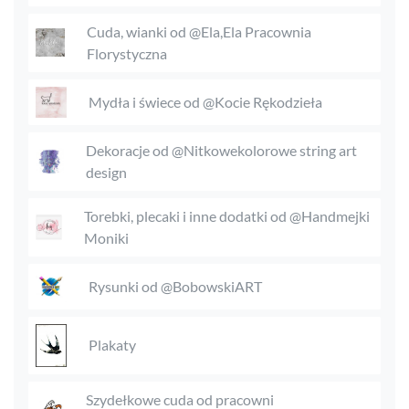
Cuda, wianki od @Ela,Ela Pracownia
Florystyczna
Mydła i świece od @Kocie Rękodzieła
Dekoracje od @Nitkowekolorowe string art
design
Torebki, plecaki i inne dodatki od @Handmejki
Moniki
Rysunki od @BobowskiART
Plakaty
Szydełkowe cuda od pracowni