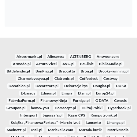
Akces-markt.pl
Aliexpress
ALTENBERG
Answear.com
Armodo.pl
Arturo Vicci
AVG.pl
BeClinic
BibliaAudio.pl
Bitdefender.pl
BonPrix.pl
Braccatta
Bron.pl
Brooks-running.pl
Charmelovesyou.pl
Clatronic.pl
Coffeedesk
Costway
Decathlon.pl
Decoratore.pl
Dekoracje irys
Douglas.pl
DUKA
E-baseus
Edinos.pl
Emaga
Etam.pl
Europ24.pl
FabrykaForm.pl
Finansowy Ninja
Furnigo.pl
G DATA
Genesis
Groupon.pl
home&you
Homecept.pl
Hultaj Polski
Hyperbook.pl
Intersport
Jegoszafa.pl
Kazar CPS
Komputronik.pl
Książka „Finansowa Forteca” - Marcin Iwuć
Lancerto
Limango.pl
Madnezz.pl
Mall.pl
MarieZelie.com
Marsala-butik
MatrixMedia