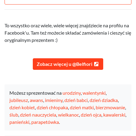
To wszystko oraz wiele, wiele więcej znajdziecie na profilu na
Facebook'u. Tam też możecie składać zamówienia i cieszyć się
oryginalnym prezentem :)
Zobacz więcej u @Belfiori
Możesz sprezentować na
urodziny
,
walentynki
,
jubileusz
,
awans
,
imieniny
,
dzień babci
,
dzień dziadka
,
dzień kobiet
,
dzień chłopaka
,
dzień matki
,
bierzmowanie
,
ślub
,
dzień nauczyciela
,
wielkanoc
,
dzień ojca
,
kawalerski
,
panieński
,
parapetówka
.