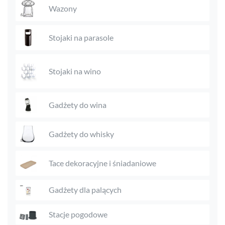
Wazony
Stojaki na parasole
Stojaki na wino
Gadżety do wina
Gadżety do whisky
Tace dekoracyjne i śniadaniowe
Gadżety dla palących
Stacje pogodowe