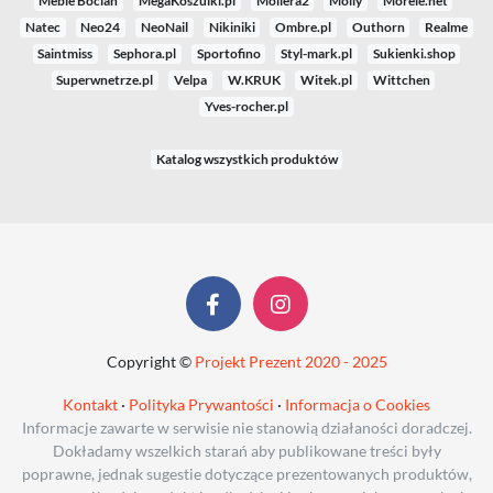
Meble Bocian
MegaKoszulki.pl
Moliera2
Molly
Morele.net
Natec
Neo24
NeoNail
Nikiniki
Ombre.pl
Outhorn
Realme
Saintmiss
Sephora.pl
Sportofino
Styl-mark.pl
Sukienki.shop
Superwnetrze.pl
Velpa
W.KRUK
Witek.pl
Wittchen
Yves-rocher.pl
Katalog wszystkich produktów
Copyright ©
Projekt Prezent 2020 - 2025
Kontakt
·
Polityka Prywantości
·
Informacja o Cookies
Informacje zawarte w serwisie nie stanowią działaności doradczej.
Dokładamy wszelkich starań aby publikowane treści były
poprawne, jednak sugestie dotyczące prezentowanych produktów,