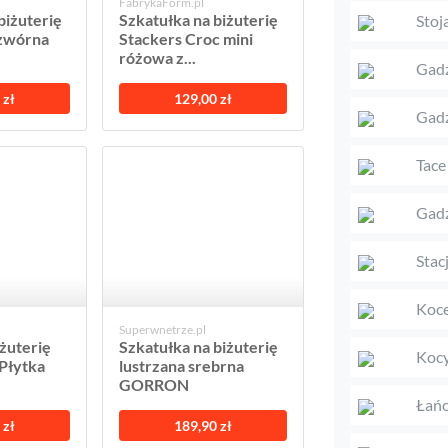
FabrykaForm.pl
biżuterię
Szkatułka na biżuterię
Stoj
zwórna
Stackers Croc mini
różowa z...
Gadż
 zł
129,00 zł
Gadż
Tace
Gadż
Stac
Koc
Superwnetrze.pl
żuterię
Szkatułka na biżuterię
Kocy
Płytka
lustrzana srebrna
GORRON
Łańc
 zł
189,90 zł