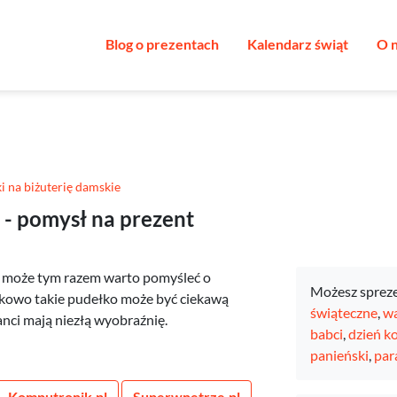
Blog o prezentach
Kalendarz świąt
O 
i na biżuterię damskie
 - pomysł na prezent
 to może tym razem warto pomyśleć o
Możesz sprez
tkowo takie pudełko może być ciekawą
świąteczne
,
wa
nci mają niezłą wyobraźnię.
babci
,
dzień k
panieński
,
par
Komputronik.pl
Superwnetrze.pl