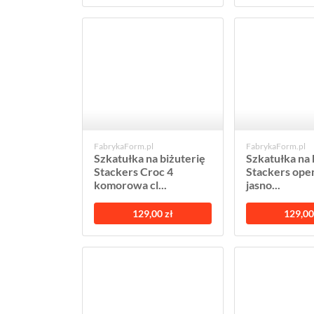
FabrykaForm.pl
FabrykaForm.pl
Szkatułka na biżuterię
Szkatułka na 
Stackers Croc 4
Stackers open
komorowa cl...
jasno...
129,00 zł
129,00