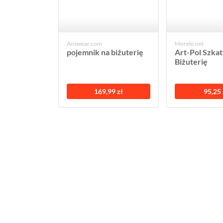
Answear.com
Morele.net
pojemnik na biżuterię
Art-Pol Szka
Biżuterię
169,99 zł
95,25 