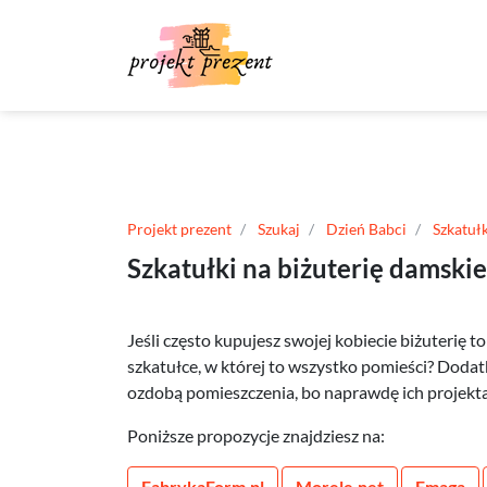
Projekt prezent
Szukaj
Dzień Babci
Szkatułk
Szkatułki na biżuterię damskie
Jeśli często kupujesz swojej kobiecie biżuterię
szkatułce, w której to wszystko pomieści? Doda
ozdobą pomieszczenia, bo naprawdę ich projekta
Poniższe propozycje znajdziesz na:
FabrykaForm.pl
Morele.net
Emaga