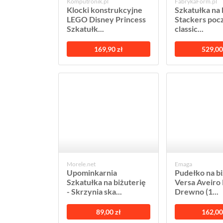
Komputronik.pl
FabrykaForm.pl
Klocki konstrukcyjne
Szkatułka na 
LEGO Disney Princess
Stackers poc
Szkatułk...
classic...
169,90 zł
529,00
Morele.net
Emaga
Upominkarnia
Pudełko na bi
Szkatułka na biżuterię
Versa Aveiro 
- Skrzynia ska...
Drewno (1...
89,00 zł
162,00