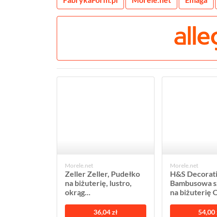
Morele.net
Morele.net
Zeller Zeller, Pudełko
H&S Decorat
na biżuterię, lustro,
Bambusowa s
okrąg...
na biżuterię O
36,04 zł
54,00 