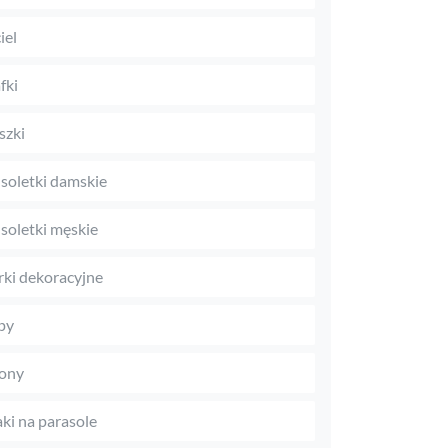
iel
fki
szki
soletki damskie
soletki męskie
rki dekoracyjne
py
ony
aki na parasole