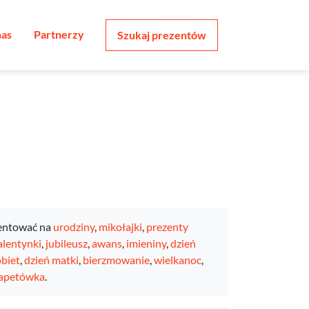
nas
Partnerzy
Szukaj prezentów
entować na
urodziny
,
mikołajki
,
prezenty
lentynki
,
jubileusz
,
awans
,
imieniny
,
dzień
obiet
,
dzień matki
,
bierzmowanie
,
wielkanoc
,
apetówka
.