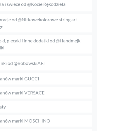
a i świece od @Kocie Rękodzieła
racje od @Nitkowekolorowe string art
gn
bki, plecaki i inne dodatki od @Handmejki
ki
unki od @BobowskiART
fanów marki GUCCI
fanów marki VERSACE
aty
 fanów marki MOSCHINO