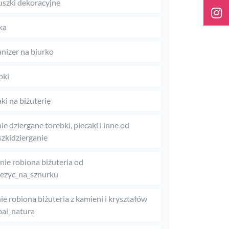
szki dekoracyjne
ka
nizer na biurko
pki
aki na biżuterię
ie dziergane torebki, plecaki i inne od
zkidzierganie
nie robiona biżuteria od
ezyc_na_sznurku
ie robiona biżuteria z kamieni i kryształów
ai_natura