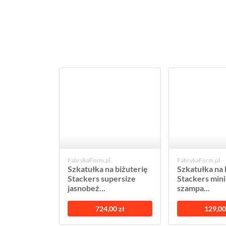
FabrykaForm.pl
FabrykaForm.pl
Szkatułka na biżuterię
Szkatułka na 
Stackers supersize
Stackers min
jasnobeż...
szampa...
724,00 zł
129,00