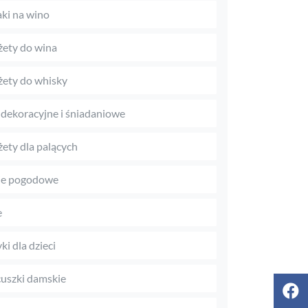
aki na wino
ety do wina
ety do whisky
 dekoracyjne i śniadaniowe
ety dla palących
je pogodowe
e
ki dla dzieci
uszki damskie