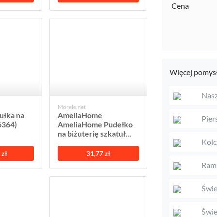
Cena
Więcej pomysł
Nasz
Morele.net
ułka na
AmeliaHome
Pier
6364)
AmeliaHome Pudełko
na biżuterię szkatuł...
Kolc
 zł
31,77 zł
Ramk
Świe
Świe