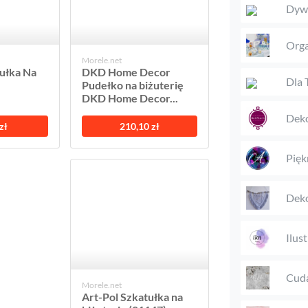
Dyw
Orga
Morele.net
tułka Na
DKD Home Decor
Dla 
Pudełko na biżuterię
DKD Home Decor...
Deko
zł
210,10 zł
Pięk
Deko
Ilus
Cuda
Morele.net
Art-Pol Szkatułka na