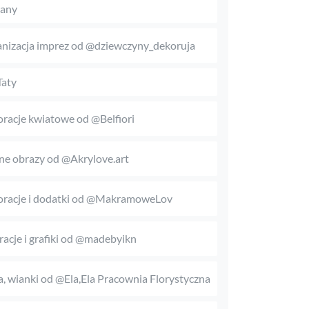
any
nizacja imprez od @dziewczyny_dekoruja
Taty
racje kwiatowe od @Belfiori
ne obrazy od @Akrylove.art
racje i dodatki od @MakramoweLov
tracje i grafiki od @madebyikn
, wianki od @Ela,Ela Pracownia Florystyczna