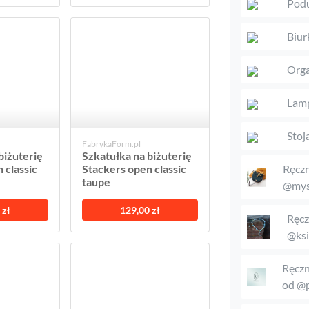
Podu
Biur
Orga
Lam
Stoj
FabrykaForm.pl
biżuterię
Szkatułka na biżuterię
 classic
Stackers open classic
Ręczn
taupe
@mys
 zł
129,00 zł
Ręcz
@ksi
Ręczn
od @p