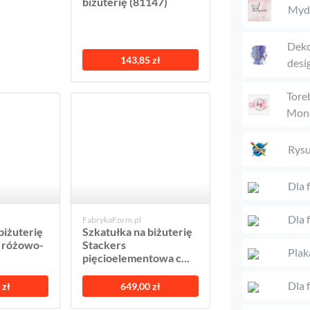
biżuterię (81147)
Mydł
Deko
143,85 zł
desi
Tore
Moni
Rys
Dla 
Dla 
FabrykaForm.pl
biżuterię
Szkatułka na biżuterię
i różowo-
Stackers
Plak
pięcioelementowa c...
Dla
 zł
649,00 zł