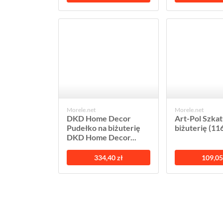
Morele.net
Morele.net
DKD Home Decor
Art-Pol Szkat
Pudełko na biżuterię
biżuterię (11
DKD Home Decor...
334,40 zł
109,05