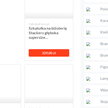
Pośc
Kara
FabrykaForm.pl
Szkatułka na biżuterię
Kieli
Stackers głęboka
supersize...
Bran
329,00 zł
Bran
Figu
Lam
Waz
Stoj