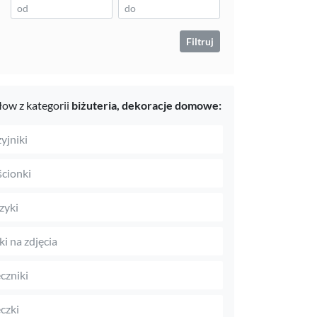
Filtruj
ow z kategorii
biżuteria,
dekoracje domowe:
yjniki
ścionki
zyki
i na zdjęcia
czniki
czki