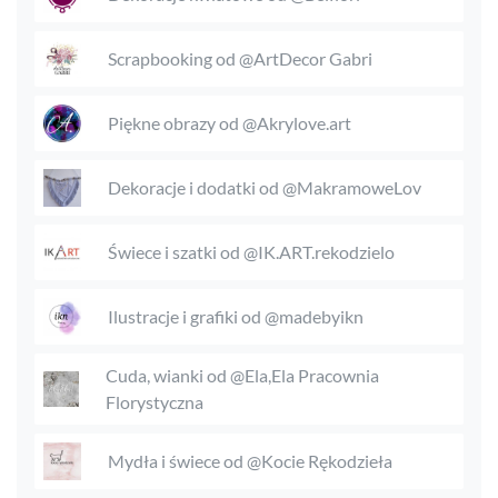
Scrapbooking od @ArtDecor Gabri
Piękne obrazy od @Akrylove.art
Dekoracje i dodatki od @MakramoweLov
Świece i szatki od @IK.ART.rekodzielo
Ilustracje i grafiki od @madebyikn
Cuda, wianki od @Ela,Ela Pracownia
Florystyczna
Mydła i świece od @Kocie Rękodzieła