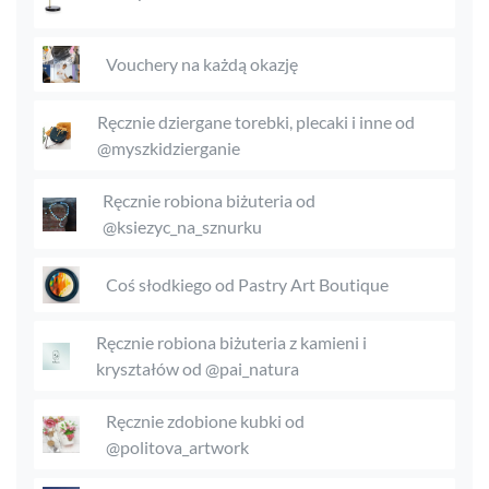
Vouchery na każdą okazję
Ręcznie dziergane torebki, plecaki i inne od
@myszkidzierganie
Ręcznie robiona biżuteria od
@ksiezyc_na_sznurku
Coś słodkiego od Pastry Art Boutique
Ręcznie robiona biżuteria z kamieni i
kryształów od @pai_natura
Ręcznie zdobione kubki od
@politova_artwork