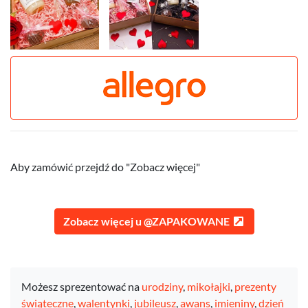
Aby zamówić przejdź do "Zobacz więcej"
Zobacz więcej u @ZAPAKOWANE
Możesz sprezentować na
urodziny
,
mikołajki
,
prezenty
świąteczne
,
walentynki
,
jubileusz
,
awans
,
imieniny
,
dzień