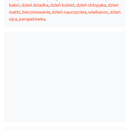
babci
,
dzień dziadka
,
dzień kobiet
,
dzień chłopaka
,
dzień
matki
,
bierzmowanie
,
dzień nauczyciela
,
wielkanoc
,
dzień
ojca
,
parapetówka
.