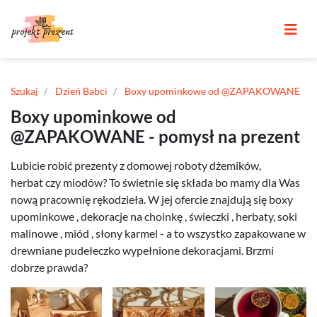
Szukaj
Dzień Babci
Boxy upominkowe od @ZAPAKOWANE
Boxy upominkowe od
@ZAPAKOWANE - pomysł na prezent
Lubicie robić prezenty z domowej roboty dżemików,
herbat czy miodów? To świetnie się składa bo mamy dla Was
nową pracownię rękodzieła. W jej ofercie znajdują się boxy
upominkowe , dekoracje na choinkę , świeczki , herbaty, soki
malinowe , miód , słony karmel - a to wszystko zapakowane w
drewniane pudełeczko wypełnione dekoracjami. Brzmi
dobrze prawda?