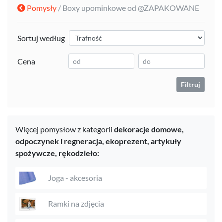
Pomysły
/ Boxy upominkowe od @ZAPAKOWANE
Sortuj według
Cena
Filtruj
Więcej pomysłow z kategorii
dekoracje domowe,
odpoczynek i regneracja,
ekoprezent,
artykuły
spożywcze,
rękodzieło:
Joga - akcesoria
Ramki na zdjęcia