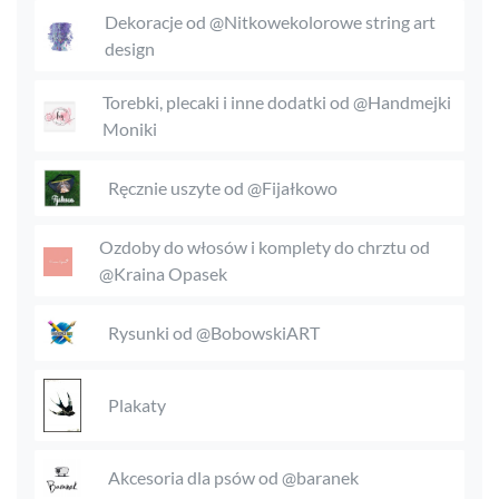
Dekoracje od @Nitkowekolorowe string art
design
Torebki, plecaki i inne dodatki od @Handmejki
Moniki
Ręcznie uszyte od @Fijałkowo
Ozdoby do włosów i komplety do chrztu od
@Kraina Opasek
Rysunki od @BobowskiART
Plakaty
Akcesoria dla psów od @baranek