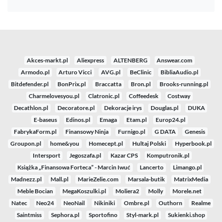
Akces-markt.pl
Aliexpress
ALTENBERG
Answear.com
Armodo.pl
Arturo Vicci
AVG.pl
BeClinic
BibliaAudio.pl
Bitdefender.pl
BonPrix.pl
Braccatta
Bron.pl
Brooks-running.pl
Charmelovesyou.pl
Clatronic.pl
Coffeedesk
Costway
Decathlon.pl
Decoratore.pl
Dekoracje irys
Douglas.pl
DUKA
E-baseus
Edinos.pl
Emaga
Etam.pl
Europ24.pl
FabrykaForm.pl
Finansowy Ninja
Furnigo.pl
G DATA
Genesis
Groupon.pl
home&you
Homecept.pl
Hultaj Polski
Hyperbook.pl
Intersport
Jegoszafa.pl
Kazar CPS
Komputronik.pl
Książka „Finansowa Forteca” - Marcin Iwuć
Lancerto
Limango.pl
Madnezz.pl
Mall.pl
MarieZelie.com
Marsala-butik
MatrixMedia
Meble Bocian
MegaKoszulki.pl
Moliera2
Molly
Morele.net
Natec
Neo24
NeoNail
Nikiniki
Ombre.pl
Outhorn
Realme
Saintmiss
Sephora.pl
Sportofino
Styl-mark.pl
Sukienki.shop